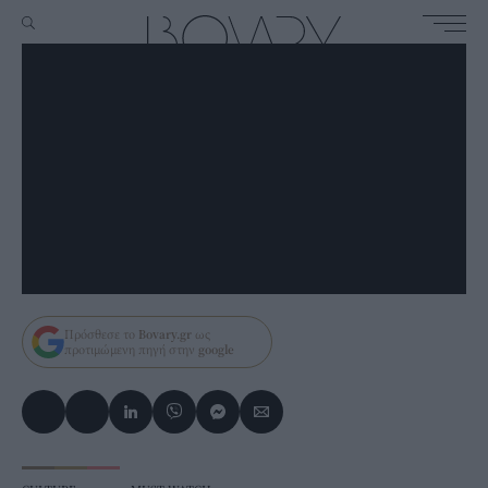
Πρόσθεσε το
Bovary.gr
ως
προτιμώμενη πηγή στην
google