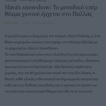
CULTURE
⸻
MUST WATCH
Slava's snowshow: Το μοναδικό υπέρ
θέαμα χιονιού έρχεται στο Παλλάς
BOVARY
⸻
10 MAR 2023
Ο μεγαλύτερος εν ζωή μίμος του κόσμου, Slava Polunin, μ’ ένα
θίασο κορυφαίων κλόουν, επιστρέφει στο Θέατρο Παλλάς με
το φημισμένο «Slava’s SnowShow».
Το «πιο διαδραστικό σόου στον πλανήτη Γη», ένα πρωτοπόρο,
φαντασμαγορικό υπερθέαμα με υπέροχες μελωδίες, εξαίσιους
φωτισμούς και εκπληκτικά εφέ. Μία θρυλική παράσταση
μιμικής, που για 40 χρόνια είναι must-see στη Νέα Υόρκη, οι
θεατές κάθε ηλικίας ενθουσιασμένοι δημιουργούν ασφυκτικά
sold out στις διεθνείς περιοδείες και οι κριτικοί το υμνούν ως
«το καλύτερο οικογενειακό θέαμα που είδε ποτέ το κοινό».