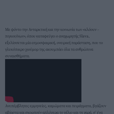
Με φόντο την Ανταρκτική και την κοινωνία των «κλόουν –
πιγκουίνων», όπου καταφεύγει ο αναχωρητής Slava,
εξελίσσεται μία ατμοσφαιρική, ονειρική παράσταση, που το
γλυκόπικρο χιούμορ της ακουμπάει όλα τα ανθρώπινα
συναισθήματα.
Ανυπέρβλητες ερμηνείες, καμώματα και πειράγματα, βγάζουν
αβίαστα και σκορπούν απλόχερα το γέλιο και τη χαρά, σ’ ένα