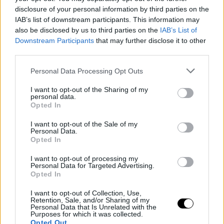
disclosure of your personal information by third parties on the
IAB’s list of downstream participants. This information may
also be disclosed by us to third parties on the
IAB’s List of
Downstream Participants
that may further disclose it to other
third parties.
Personal Data Processing Opt Outs
I want to opt-out of the Sharing of my
personal data.
Opted In
I want to opt-out of the Sale of my
Personal Data.
Opted In
I want to opt-out of processing my
Personal Data for Targeted Advertising.
Πλοία που ταξιδεύουν σε θάλασσες από εκτυφλωτική ομίχλη,
Opted In
γιγάντιοι ιστοί αράχνης τυλίγουν το θέατρο – και με τη βοήθεια
I want to opt-out of Collection, Use,
του κοινού, ομπρέλες στροβιλίζουν στον αέρα καταβρέχοντας,
Retention, Sale, and/or Sharing of my
Personal Data that Is Unrelated with the
φυσαλίδες αιωρούνται, κλόουν ίπτανται κυνηγώντας τες,
Purposes for which it was collected.
Opted Out