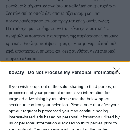
μοναδικό διαδραστικό πλαίσιο με καθολική συμμετοχή των
θεατών, απ’ το οποίο δεν απουσιάζει ακόμη και μία
πρωτοφανής προσομοίωση πραγματικής χιονοθύελλας.
Η ατμόσφαιρα που δημιουργείται, είναι φανταστική! Το
περιβάλλον ποιητικό, η αισθητική της παράστασης υπεράνω
κριτικής. Εκπληκτικοί φωτισμοί, φαντασμαγορικά σπέσιαλ
εφέ, απίστευτα ευρήματα και ιδέες συνθέτουν ένα ονειρικό
σκηνικό πλαίσιο.
bovary -
Do Not Process My Personal Information
If you wish to opt-out of the sale, sharing to third parties, or
processing of your personal or sensitive information for
targeted advertising by us, please use the below opt-out
section to confirm your selection. Please note that after your
opt-out request is processed you may continue seeing
interest-based ads based on personal information utilized by
us or personal information disclosed to third parties prior to
your opt-out. You may separately opt-out of the further