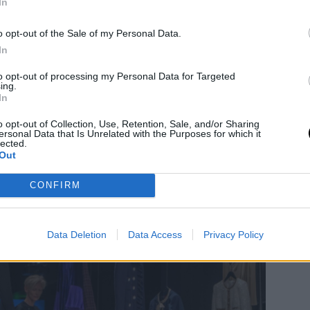
In
ό μόδας και επιμελητή Olivier Saillard το
o opt-out of the Sale of my Personal Data.
πό τις τόσες διαφορετικές υφές και τα
In
η συντροφεύουν. Διευθετημένα σαν σε
ο Saillard, χωρίς κούκλες, τα ρούχα
to opt-out of processing my Personal Data for Targeted
ing.
κρεμάστρες τους. Τα «φαντάσματα του
In
 τη ζωή της. Για την αγάπη και την
o opt-out of Collection, Use, Retention, Sale, and/or Sharing
ersonal Data that Is Unrelated with the Purposes for which it
ι οι «οι καλύτεροί μας φίλοι όταν
lected.
Out
 σύνδεση μεταξύ απουσίας και
ι ο ίδιος στον κατάλογο της έκθεσης.
CONFIRM
Data Deletion
Data Access
Privacy Policy