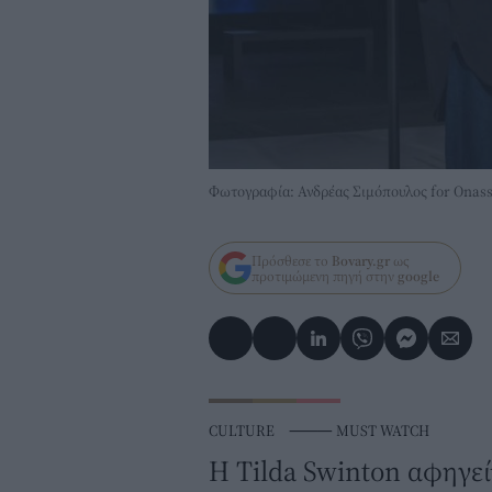
Φωτογραφία: Ανδρέας Σιμόπουλος for Onassi
Πρόσθεσε το
Bovary.gr
ως
προτιμώμενη πηγή στην
google
CULTURE
⸻
MUST WATCH
Η Tilda Swinton αφηγεί