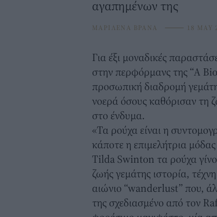
αγαπημένων της
ΜΑΡΙΛΕΝΑ ΒΡΑΝΑ
⸻
18 MAY 
Για έξι μοναδικές παραστάσ
στην περφόρμανς της “A Bio
προσωπική διαδρομή γεμάτη
νοερά όσους καθόρισαν τη ζω
στο ένδυμα.
«Τα ρούχα είναι η συντομογ
κάποτε η επιμελήτρια μόδας
Tilda Swinton τα ρούχα γίν
ζωής γεμάτης ιστορία, τέχνη
αιώνιο “wanderlust” που, ά
της σχεδιασμένο από τον R