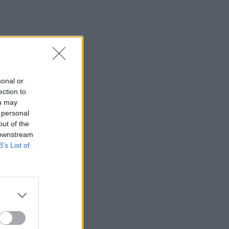
sonal or
ection to
ou may
 personal
out of the
 downstream
B’s List of