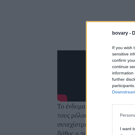
bovary -
D
If you wish 
sensitive in
confirm you
continue se
information 
further disc
participants
Downstream 
Το ένδυμα γίνεται ένα πέρα
τους ρόλους της κόρης, της 
Persona
συνεχίστριας ενός «προσωπι
I want t
βάθος ο παππούς της. Μέσα