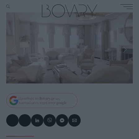
Πρόσθεσε το
Bovary.gr
ως
προτιμώμενη πηγή στην
google