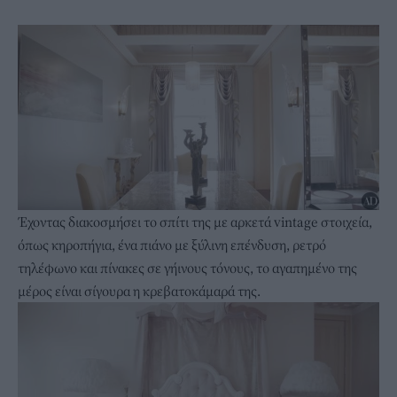
Έχοντας διακοσμήσει το σπίτι της με αρκετά vintage στοιχεία,
όπως κηροπήγια, ένα πιάνο με ξύλινη επένδυση, ρετρό
τηλέφωνο και πίνακες σε γήινους τόνους, το αγαπημένο της
μέρος είναι σίγουρα η κρεβατοκάμαρά της.