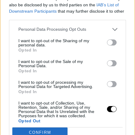
μας κάτι πιο απλό, σικάτο και... κόκκινο, έχοντας την ηρωίδα
also be disclosed by us to third parties on the
IAB’s List of
του Sex and the City στο μυαλό μας, αλλά η Κίμ Κατράλ μας
Downstream Participants
that may further disclose it to other
διέψευσε παρουσιάζοντάς μας ένα κλασικό διαμέρισμα σε
third parties.
ήρεμα χρώματα..
Personal Data Processing Opt Outs
I want to opt-out of the Sharing of my
personal data.
Opted In
I want to opt-out of the Sale of my
Personal Data.
Opted In
I want to opt-out of processing my
Personal Data for Targeted Advertising.
Opted In
I want to opt-out of Collection, Use,
Retention, Sale, and/or Sharing of my
Personal Data that Is Unrelated with the
Purposes for which it was collected.
Opted Out
TAGS
ΔΙΑΜΕΡΙΣΜΑ
/
ΚΙΜ ΚΑΤΡΑΛ
/
ΝΕΑ ΥΟΡΚΗ
CONFIRM