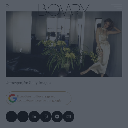
Φωτογραφία: Getty Images
Πρόσθεσε το
Bovary.gr
ως
προτιμώμενη πηγή στην
google