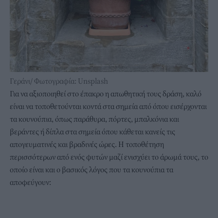
Γεράνι/ Φωτογραφία: Unsplash
Για να αξιοποιηθεί στο έπακρο η απωθητική τους δράση, καλό
είναι να τοποθετούνται κοντά στα σημεία από όπου εισέρχονται
τα κουνούπια, όπως παράθυρα, πόρτες, μπαλκόνια και
βεράντες ή δίπλα στα σημεία όπου κάθεται κανείς τις
απογευματινές και βραδινές ώρες. Η τοποθέτηση
περισσότερων από ενός φυτών μαζί ενισχύει το άρωμά τους, το
οποίο είναι και ο βασικός λόγος που τα κουνούπια τα
αποφεύγουν: