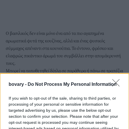
Ο βασιλικός δεν είναι μόνο ένα από τα πιο αγαπημένα
αρωματικά φυτά της κουζίνας, αλλά και ένας φυσικός
σύμμαχος απέναντι στα κουνούπια. Το έντονο, φρέσκο και
ελαφρώς πικάντικο άρωμά του συμβάλλει στην απομάκρυνσή
τους.
Μπορεί να τοποθετηθεί δίπλα σε παράθυρα ή πάνω σε τραπέζια
εξωτερικών χώρων, ενώ καλλιεργείται εύκολα σε γλάστρα. Τα
bovary -
Do Not Process My Personal Information
φύλλα του χρησιμοποιούνται σε αμέτρητες συνταγές και για να
αναπτυχθεί σωστά χρειάζεται άφθονο φως. Τους
If you wish to opt-out of the sale, sharing to third parties, or
καλοκαιρινούς μήνες, ωστόσο, είναι προτιμότερο να
processing of your personal or sensitive information for
προστατεύεται από τον έντονο μεσημεριανό ήλιο.
targeted advertising by us, please use the below opt-out
Λεβάντα
section to confirm your selection. Please note that after your
opt-out request is processed you may continue seeing
interest-based ads based on personal information utilized by