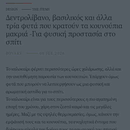
DESIGN
⸻
THE ITEMS
Δεντρολίβανο, βασιλικός και άλλα
τρία φυτά που κρατούν τα κουνούπια
μακριά -Για φυσική προστασία στο
σπίτι
BOVARY
⸻
08 JUL 2026
Το καλοκαίρι φέρνει περισσότερες ώρες χαλάρωσης, αλλά και
την ανεπιθύμητη παρουσία των κουνουπιών. Υπάρχουν όμως
φυτά
που μπορούν να λειτουργήσουν ως μια φυσική και
αρωματική ασπίδα για το σπίτι.
Το καλοκαίρι είναι για τους περισσότερους η πιο αγαπημένη
εποχή του χρόνου, χάρη στον ζεστό καιρό και τις μεγάλες
ημέρες. Μαζί με τις υψηλές θερμοκρασίες, όμως, κάνουν την
εμφάνισή τους και
τα κουνούπια
, τα ενοχλητικά έντομα που
βρίσκουν εύκολα τον δρόμο προς το εσωτερικό του σπιτιού