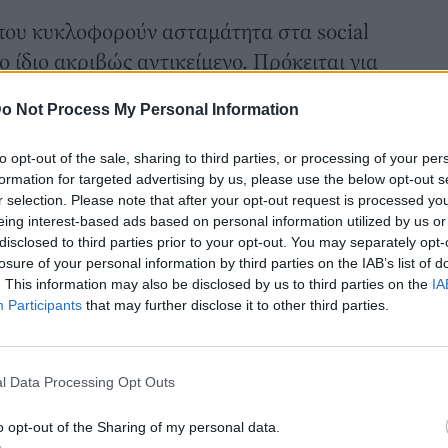
 που κυκλοφορούν ασταμάτητα στα social
 ίδιο ακριβώς αντικείμενο. Πρόκειται για
, ένα κομμάτι εσωτερικού
και εξωτερικού
o Not Process My Personal Information
μή των 19,99€.
ΕΑ που αλλάζει τη διακόσμηση
to opt-out of the sale, sharing to third parties, or processing of your per
τ έχει βρει τη θέση του τόσο σε μικρά
formation for targeted advertising by us, please use the below opt-out s
r selection. Please note that after your opt-out request is processed y
 σαλόνια, εξελισσόμενο σε ένα πραγματικό
eing interest-based ads based on personal information utilized by us or
 μέσων κοινωνικής δικτύωσης.
disclosed to third parties prior to your opt-out. You may separately opt-
losure of your personal information by third parties on the IAB’s list of
. This information may also be disclosed by us to third parties on the
IA
Participants
that may further disclose it to other third parties.
l Data Processing Opt Outs
o opt-out of the Sharing of my personal data.