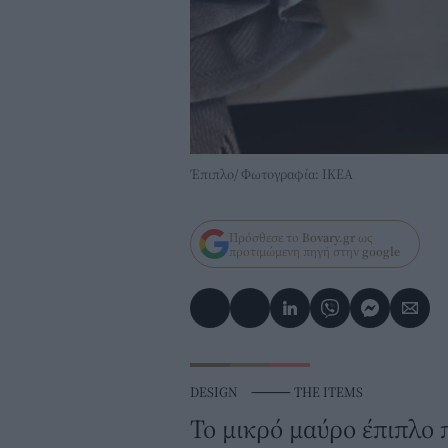
Έπιπλο/ Φωτογραφία: ΙΚΕΑ
Πρόσθεσε το
Bovary.gr
ως
προτιμώμενη πηγή στην
google
DESIGN
⸻
THE ITEMS
Το μικρό μαύρο έπιπλο π