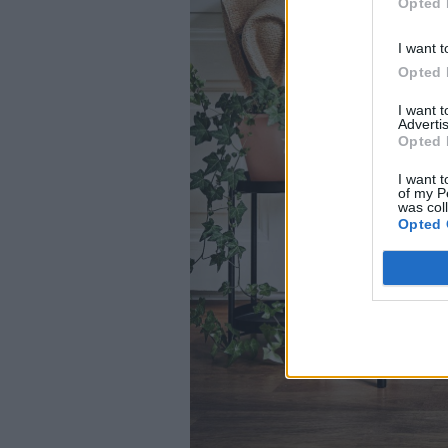
Opted 
I want t
Opted 
I want 
Advertis
Opted 
I want t
of my P
was col
Opted 