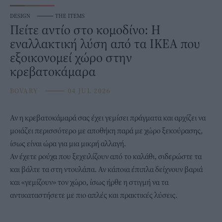
DESIGN
⸻
THE ITEMS
Πείτε αντίο στο κομοδίνο: Η
εναλλακτική λύση από τα ΙΚΕΑ που
εξοικονομεί χώρο στην
κρεβατοκάμαρα
BOVARY
⸻
04 JUL 2026
Αν η
κρεβατοκάμαρά
σας έχει γεμίσει πράγματα και αρχίζει να
μοιάζει περισσότερο με αποθήκη παρά με χώρο ξεκούρασης,
ίσως είναι ώρα για μια μικρή αλλαγή.
Αν έχετε ρούχα που ξεχειλίζουν από το καλάθι, σιδερώστε τα
και βάλτε τα στη ντουλάπα. Αν κάποια έπιπλα δείχνουν βαριά
και «γεμίζουν» τον χώρο, ίσως ήρθε η στιγμή να τα
αντικαταστήσετε με πιο απλές και πρακτικές λύσεις.