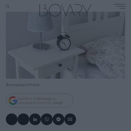
Φωτογραφία Pexels
Πρόσθεσε το
Bovary.gr
ως
προτιμώμενη πηγή στην
google