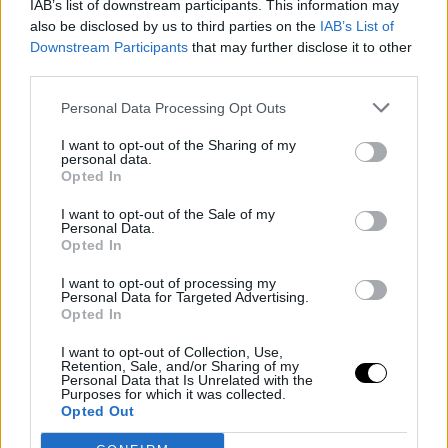
λειτουργικό και αισθητικά ισορροπημένο χωρίς περιττή οπτική
IAB’s list of downstream participants. This information may
also be disclosed by us to third parties on the
IAB’s List of
«φόρτιση». Το ράφι τοίχου διατίθεται σε λευκό, μαύρο-καφέ, σε
Downstream Participants
that may further disclose it to other
λευκό χρώμα βελανιδιάς ή κόκκινο.
third parties.
Κοστίζει μόλις 6,99 ευρώ και θα το βρείτε το
εδώ.
Personal Data Processing Opt Outs
I want to opt-out of the Sharing of my
personal data.
Opted In
I want to opt-out of the Sale of my
Personal Data.
Opted In
I want to opt-out of processing my
Personal Data for Targeted Advertising.
Opted In
I want to opt-out of Collection, Use,
Retention, Sale, and/or Sharing of my
Personal Data that Is Unrelated with the
Purposes for which it was collected.
Opted Out