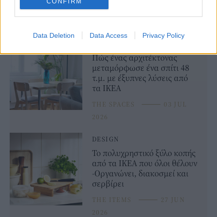
CONFIRM
Data Deletion
Data Access
Privacy Policy
DESIGN
Πώς ένας αρχιτέκτονας
μεταμόρφωσε ένα σπίτι 48
τ.μ. με έξυπνες λύσεις από
τα ΙΚΕΑ
THE SPACES
⸻
03 JUL
2026
DESIGN
Το πολυχρηστικό ξύλο κοπής
από τα ΙΚΕΑ που όλοι θέλουν
-Οργανώνει, διακοσμεί και
σερβίρει
THE ITEMS
⸻
27 JUN
2026