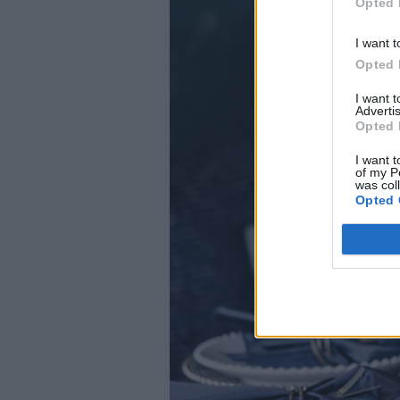
Opted 
I want t
Opted 
I want 
Advertis
Opted 
I want t
of my P
was col
Opted 