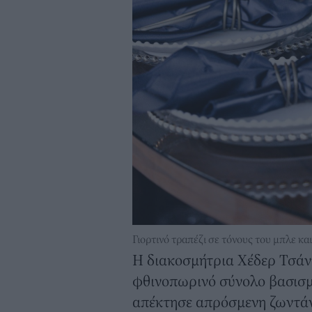
Γιορτινό τραπέζι σε τόνους του μπλε κα
Η διακοσμήτρια Χέδερ Τσάντ
φθινοπωρινό σύνολο βασισμέ
απέκτησε απρόσμενη ζωντάνι