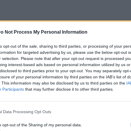
τικών χρωμάτων αποτέλεσε βασικό
o Not Process My Personal Information
ένα κομψό γιορτινό τραπέζι
to opt-out of the sale, sharing to third parties, or processing of your per
ωματικό κύκλο βοηθά να επιλεγεί μια
formation for targeted advertising by us, please use the below opt-out s
r selection. Please note that after your opt-out request is processed y
διαφέρον και αυτή η γνώση έχει άμεση
eing interest-based ads based on personal information utilized by us or
 του τραπεζιού.
disclosed to third parties prior to your opt-out. You may separately opt-
losure of your personal information by third parties on the IAB’s list of
. This information may also be disclosed by us to third parties on the
IA
Participants
that may further disclose it to other third parties.
l Data Processing Opt Outs
o opt-out of the Sharing of my personal data.