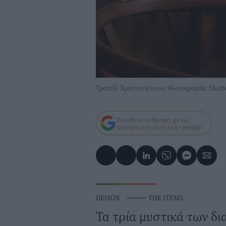
Τραπέζι Χριστουγέννων/ Φωτογραφία: Shutt
Πρόσθεσε το
Bovary.gr
ως
προτιμώμενη πηγή στην
google
DESIGN
⸻
THE ITEMS
Τα τρία μυστικά των δ