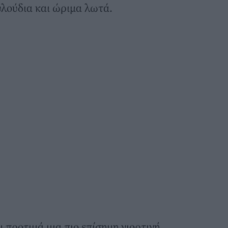
υλούδια και ώριμα λωτά.
 προτιμά μια πιο επίσημη γιορτινή