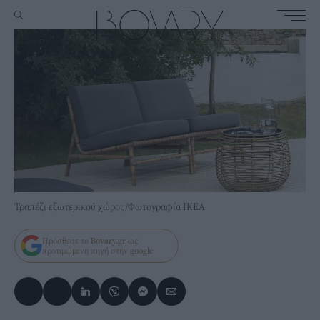
Τραπέζι εξωτερικού χώρου/Φωτογραφία IKEA
Πρόσθεσε το
Bovary.gr
ως
προτιμώμενη πηγή στην
google