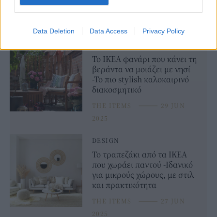
δροσερό και στεγνό μέρος σε εσωτερικό χώρο. Αν τα έπιπλα
παραμείνουν έξω, καλύψτε τα με ένα αδιάβροχο κάλυμμα.
Data Deletion
Data Access
Privacy Policy
DESIGN
Το ΙΚΕΑ φανάρι που κάνει τη
βεράντα να μοιάζει με νησί
-Το πιο stylish καλοκαιρινό
διακοσμητικό
THE ITEMS
⸻
29 JUN
2025
DESIGN
Το τραπεζάκι από τα ΙΚΕΑ
που χωράει παντού -Ιδανικό
για μικρούς χώρους, με στιλ
και πρακτικότητα
THE ITEMS
⸻
27 JUN
2025