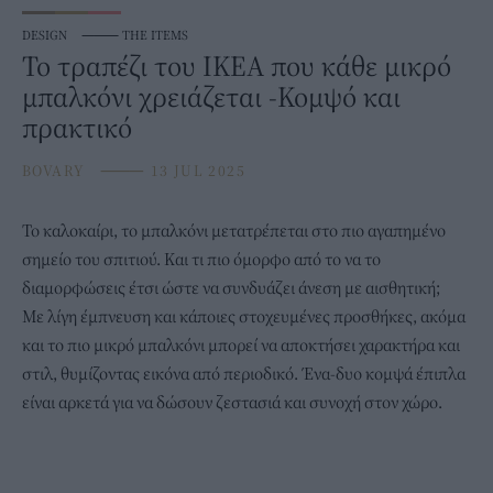
DESIGN
⸻
THE ITEMS
Το τραπέζι του IKEA που κάθε μικρό
μπαλκόνι χρειάζεται -Κομψό και
πρακτικό
BOVARY
⸻
13 JUL 2025
Το καλοκαίρι, το
μπαλκόνι
μετατρέπεται στο πιο αγαπημένο
σημείο του σπιτιού. Και τι πιο όμορφο από το να το
διαμορφώσεις έτσι ώστε να συνδυάζει άνεση με αισθητική;
Με λίγη έμπνευση και κάποιες στοχευμένες προσθήκες, ακόμα
και το πιο μικρό μπαλκόνι μπορεί να αποκτήσει χαρακτήρα και
στιλ, θυμίζοντας εικόνα από περιοδικό. Ένα-δυο κομψά έπιπλα
είναι αρκετά για να δώσουν ζεστασιά και συνοχή στον χώρο.