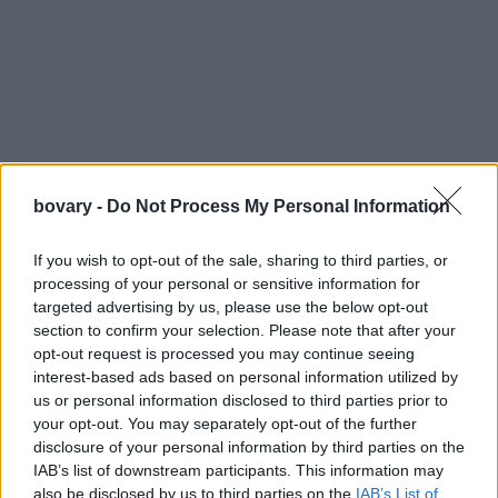
bovary -
Do Not Process My Personal Information
If you wish to opt-out of the sale, sharing to third parties, or
processing of your personal or sensitive information for
targeted advertising by us, please use the below opt-out
section to confirm your selection. Please note that after your
opt-out request is processed you may continue seeing
interest-based ads based on personal information utilized by
Κρεβατοκάμαρα
us or personal information disclosed to third parties prior to
Τοποθετημένο στους πρόποδες του κρεβατιού, μπορεί να
your opt-out. You may separately opt-out of the further
χρησιμεύσει ως κάθισμα ή χώρος αποθήκευσης για ρούχα, ενώ
disclosure of your personal information by third parties on the
ταυτόχρονα προσθέτει τάξη και διακόσμηση στο δωμάτιο.
IAB’s list of downstream participants. This information may
also be disclosed by us to third parties on the
IAB’s List of
Βρείτε το έπιπλο από τα ΙΚΕΑ
εδώ.