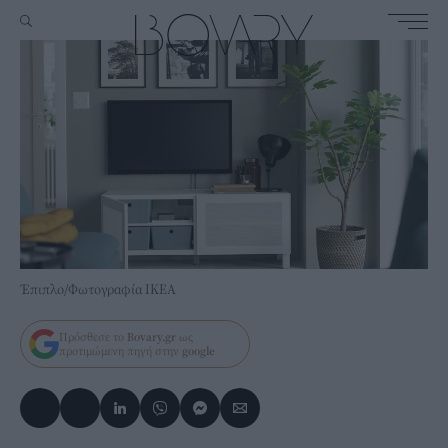
Έπιπλο/Φωτογραφία ΙΚΕΑ
Πρόσθεσε το
Bovary.gr
ως
προτιμώμενη πηγή στην
google