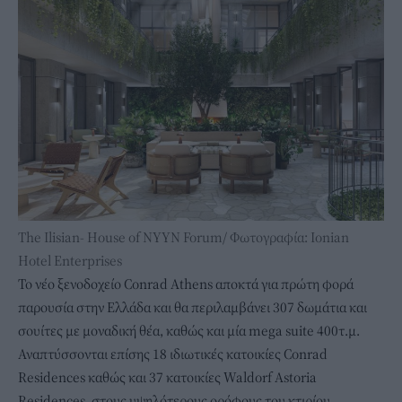
The Ilisian- House of NYYN Forum/ Φωτογραφία: Ionian
Hotel Enterprises
Το νέο ξενοδοχείο Conrad Athens αποκτά για πρώτη φορά
παρουσία στην Ελλάδα και θα περιλαμβάνει 307 δωμάτια και
σουίτες με μοναδική θέα, καθώς και μία mega suite 400τ.μ.
Αναπτύσσονται επίσης 18 ιδιωτικές κατοικίες Conrad
Residences καθώς και 37 κατοικίες Waldorf Astoria
Residences, στους υψηλότερους ορόφους του κτιρίου.