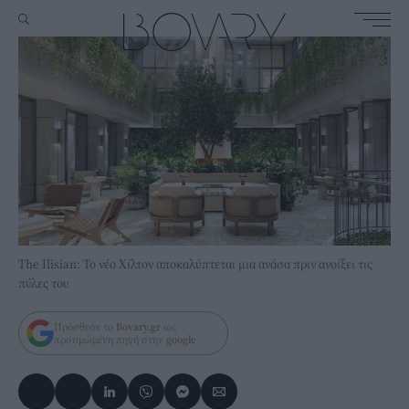
The Ilisian: Το νέο Χίλτον αποκαλύπτεται μια ανάσα πριν ανοίξει τις
πύλες του
Πρόσθεσε το
Bovary.gr
ως
προτιμώμενη πηγή στην
google