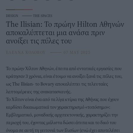
DESIGN
⸻
THE SPACES
The Ilisian: Το πρώην Hilton Αθηνών
αποκαλύπτεται μια ανάσα πριν
ανοίξει τις πύλες του
ΕΛΕΑΝΑ ΚΟΛΟΒΟΥ
⸻
07 MAY 2025
Το πρώην
Χίλτον Αθηνών
, έπειτα από εντατικές εργασίες που
κράτησαν 3 χρόνια, είναι έτοιμο να ανοίξει ξανά τις πύλες του,
ως The Ilisian- το Bovary αποκαλύπτει τις τελευταίες
λεπτομέρειες της ανακατασκευής.
Το Χίλτον είναι ένα από τα λίγα κτίρια της Αθήνας που έχουν
κερδίσει δικαιωματικά τον χαρακτηρισμό «τοπόσημο»:
Εμβληματικό, μοναδικής αρχιτεκτονικής, χαρακτηρίζει την
περιοχή του, έχοντας μάλιστα δώσει άτυπα και το δικό του
όνομα σε αυτή τη γειτονιά των Ιλισίων (ενώ έχει αποτελέσει