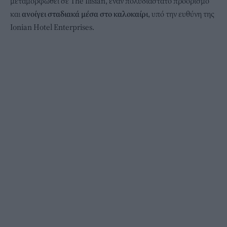
μεταμορφωθεί σε The Ilisian, έναν πολυδιάστατο προορισμό
και
ανοίγει σταδιακά μέσα στο καλοκαίρι
, υπό την ευθύνη της
Ionian Hotel Enterprises.