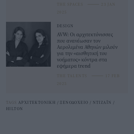
THE SPACES
⸻
23 JAN
2025
DESIGN
AVW: Οι αρχιτεκτόνισσες
που ανανέωσαν τον
Αερολιμένα Αθηνών μιλούν
για την «αισθητική του
νοήματος» κόντρα στα
εφήμερα trend
THE TALENTS
⸻
17 FEB
2025
TAGS
ΑΡΧΙΤΕΚΤΟΝΙΚΗ
/
ΞΕΝΟΔΟΧΕΙΟ
/
ΝΤΙΖΑΪΝ
/
HILTON