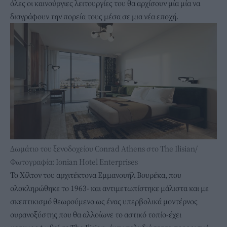
όλες οι καινούργιες λειτουργίες του θα αρχίσουν μία μία να
διαγράφουν την πορεία τους μέσα σε μια νέα εποχή.
Δωμάτιο του ξενοδοχείου Conrad Athens στο The Ilisian/
Φωτογραφία: Ionian Hotel Enterprises
Το Χίλτον του αρχιτέκτονα Εμμανουήλ Βουρέκα, που
ολοκληρώθηκε το 1963- και αντιμετωπίστηκε μάλιστα και με
σκεπτικισμό θεωρούμενο ως ένας υπερβολικά μοντέρνος
ουρανοξύστης που θα αλλοίωνε το αστικό τοπίο-έχει