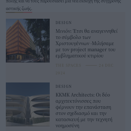
πόλης και να τους παρουσιάσει μια νέα εκδοχή της σύγχρονης
αστικής ζωής.
DESIGN
Μινιόν: Έτσι θα αναγεννηθεί
το σύμβολο των
Χριστουγέννων -Μιλήσαμε
με τον project manager του
εμβληματικού κτιρίου
THE SPACES
⸻
24 DEC
2024
DESIGN
ΚΚΜΚ Architects: Οι δύο
αρχιτεκτόνισσες που
φέρνουν την επανάσταση
στον σχεδιασμό και την
κατασκευή με την τεχνητή
νοημοσύνη