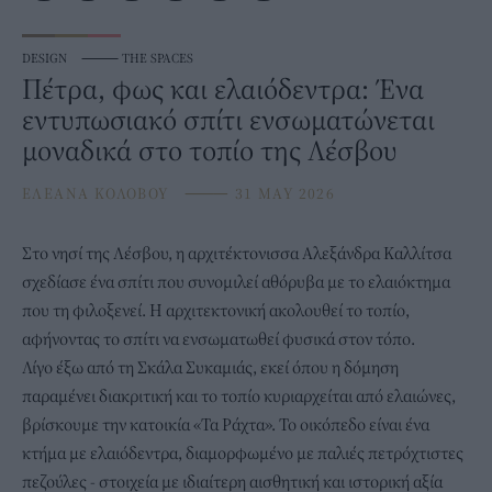
DESIGN
⸻
THE SPACES
Πέτρα, φως και ελαιόδεντρα: Ένα
εντυπωσιακό σπίτι ενσωματώνεται
μοναδικά στο τοπίο της Λέσβου
ΕΛΕΑΝΑ ΚΟΛΟΒΟΥ
⸻
31 MAY 2026
Στο νησί της Λέσβου , η αρχιτέκτονισσα Αλεξάνδρα Καλλίτσα
σχεδίασε ένα
σπίτι
που συνομιλεί αθόρυβα με το ελαιόκτημα
που τη φιλοξενεί. Η αρχιτεκτονική ακολουθεί το τοπίο,
αφήνοντας το σπίτι να ενσωματωθεί φυσικά στον τόπο.
Λίγο έξω από τη Σκάλα Συκαμιάς, εκεί όπου η δόμηση
παραμένει διακριτική και το τοπίο κυριαρχείται από ελαιώνες,
βρίσκουμε την κατοικία «Τα Ράχτα». Το οικόπεδο είναι ένα
κτήμα με ελαιόδεντρα, διαμορφωμένο με παλιές
πετρόχτιστες
πεζούλες
- στοιχεία με ιδιαίτερη αισθητική και ιστορική αξία