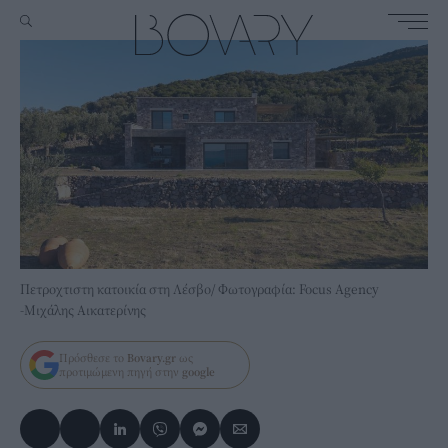
Πετροχτιστη κατοικία στη Λέσβο/ Φωτογραφία: Focus Agency
-Μιχάλης Αικατερίνης
Πρόσθεσε το
Bovary.gr
ως
προτιμώμενη πηγή στην
google