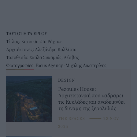
ΤΑΥΤΟΤΗΤΑ ΕΡΓΟΥ
Τίτλος: Κατοικία «Τα Ράχτα»
Αρχιτέκτονες: Αλεξάνδρα Καλλίτσα
Τοποθεσία: Σκάλα Συκαμιάς, Λέσβος
Φωτογραφίες: Focus Agency -Μιχάλης Αικατερίνης
DESIGN
Pezoules House:
Αρχιτεκτονική που καδράρει
τις Κυκλάδες και αναδεικνύει
τη δύναμη της ξερολιθιάς
THE SPACES
⸻
28 NOV
2025