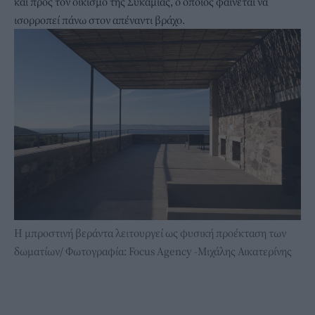
και προς τον οικισμό της Συκαμιάς, ο οποίος φαίνεται να
ισορροπεί πάνω στον απέναντι βράχο.
Η μπροστινή βεράντα λειτουργεί ως φυσική προέκταση των
δωματίων/ Φωτογραφία: Focus Agency -Μιχάλης Αικατερίνης