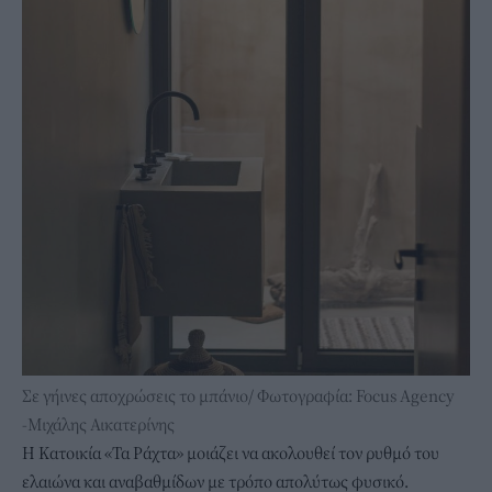
Σε γήινες αποχρώσεις το μπάνιο/ Φωτογραφία: Focus Agency
-Μιχάλης Αικατερίνης
Η Κατοικία «Τα Ράχτα» μοιάζει να ακολουθεί τον ρυθμό του
ελαιώνα και αναβαθμίδων με τρόπο απολύτως φυσικό.