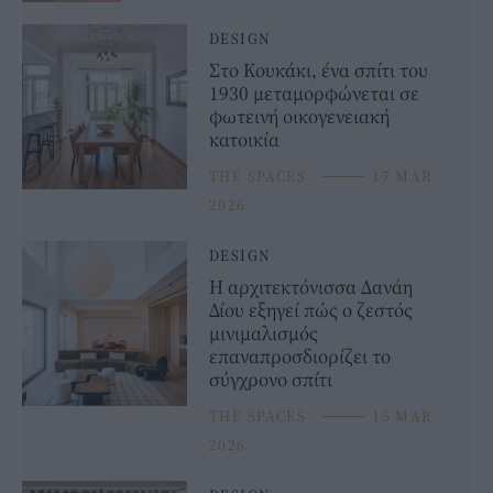
DESIGN
Στο Κουκάκι, ένα σπίτι του
1930 μεταμορφώνεται σε
φωτεινή οικογενειακή
κατοικία
THE SPACES
⸻
17 MAR
2026
DESIGN
Η αρχιτεκτόνισσα Δανάη
Δίου εξηγεί πώς ο ζεστός
μινιμαλισμός
επαναπροσδιορίζει το
σύγχρονο σπίτι
THE SPACES
⸻
15 MAR
2026