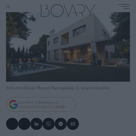
Σπίτι στο Παλαιό Ψυχικό/ Φωτογραφία: Σ. Διαμαντοπούλου
Πρόσθεσε το
Bovary.gr
ως
προτιμώμενη πηγή στην
google