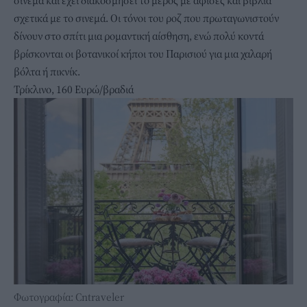
σινεμά και έχει διακοσμήσει το μέρος με αφίσες και βιβλία
σχετικά με το σινεμά. Οι τόνοι του ροζ που πρωταγωνιστούν
δίνουν στο σπίτι μια ρομαντική αίσθηση, ενώ πολύ κοντά
βρίσκονται οι βοτανικοί κήποι του Παρισιού για μια χαλαρή
βόλτα ή πικνίκ.
Τρίκλινο, 160 Ευρώ/βραδιά
Φωτογραφία: Cntraveler