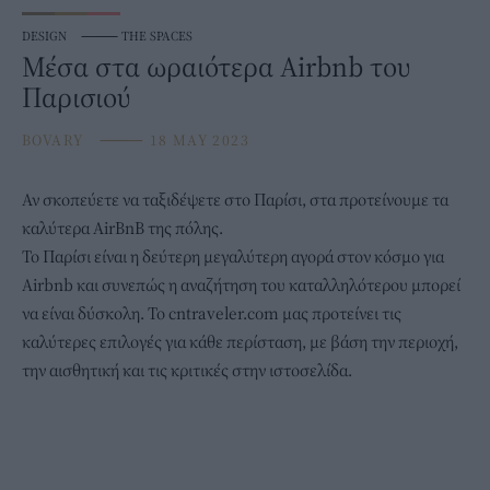
DESIGN
⸻
THE SPACES
Μέσα στα ωραιότερα Airbnb του
Παρισιού
BOVARY
⸻
18 MAY 2023
Αν σκοπεύετε να ταξιδέψετε στο
Παρίσι
, στα προτείνουμε τα
καλύτερα AirBnB της πόλης.
Το Παρίσι είναι η δεύτερη μεγαλύτερη αγορά στον κόσμο για
Airbnb και συνεπώς η αναζήτηση του καταλληλότερου μπορεί
να είναι δύσκολη. Το
cntraveler.com
μας προτείνει τις
καλύτερες επιλογές για κάθε περίσταση, με βάση την περιοχή,
την αισθητική και τις κριτικές στην ιστοσελίδα.