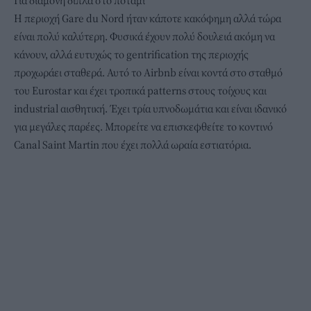
Για διαμονή δίπλα στο ποτάμι
Η περιοχή Gare du Nord ήταν κάποτε κακόφημη αλλά τώρα
είναι πολύ καλύτερη. Φυσικά έχουν πολύ δουλειά ακόμη να
κάνουν, αλλά ευτυχώς το gentrification της περιοχής
προχωράει σταθερά.
Αυτό το Αirbnb
είναι κοντά στο σταθμό
του Eurostar και έχει τροπικά patterns στους τοίχους και
industrial αισθητική. Έχει τρία υπνοδωμάτια και είναι ιδανικό
για μεγάλες παρέες. Μπορείτε να επισκεφθείτε το κοντινό
Canal Saint Martin που έχει πολλά ωραία εστιατόρια.