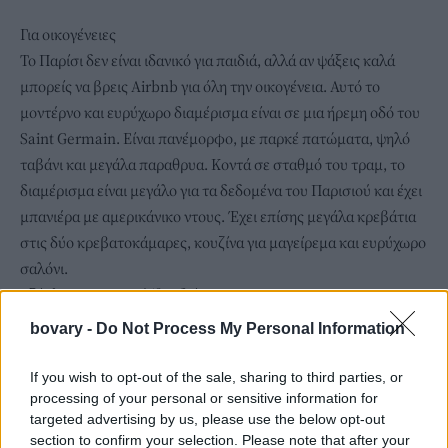
Για οικογένειες
Το Παρίσι δεν είναι ιδανικό για παιδιά, αλλά αν ψάξεις καλά
μπορείς να βρεις Airbnb για όλη την οικογένεια.
Αυτό το
μοντέρνο
και ευρύχωρο διαμέρισμα είναι σε μια ήρεμη οδό του
Saint Germain. Είναι πανέμορφο, με παρκέ πατώματα, ψηλό
ταβάνι και μεγάλα παραθρυα. Κοντά σε σταθμό του τραμ, το
διαμέρισμα είναι μεγάλο για τα δεδομένα του Παρισιού και έχει
μπανιέρα με αμερικάνικο ντους. Έχει επίσης μεγάλα κρεβάτια
στις δύο κρεβατοκάμαρες, κουζίνα για μαγείρεμα και ευρύχωρο
σαλόνι.
Εξάκλινο, 420 Ευρώ/βραδιά
bovary -
Do Not Process My Personal Information
If you wish to opt-out of the sale, sharing to third parties, or
processing of your personal or sensitive information for
targeted advertising by us, please use the below opt-out
section to confirm your selection. Please note that after your