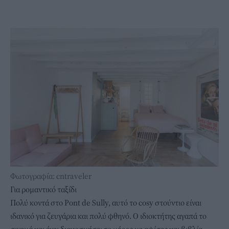
Φωτογραφία: cntraveler
Για ρομαντικό ταξίδι
Πολύ κοντά στο Pont de Sully, αυτό το
cosy στούντιο
είναι
ιδανικό για ζευγάρια και πολύ φθηνό. Ο ιδιοκτήτης αγαπά το