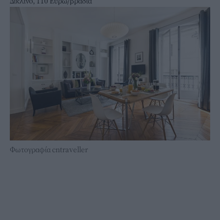
Δίκλινο, 110 Ευρώ/βραδιά
Φωτογραφία cntraveller