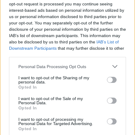
opt-out request is processed you may continue seeing
interest-based ads based on personal information utilized by
us or personal information disclosed to third parties prior to
your opt-out. You may separately opt-out of the further
disclosure of your personal information by third parties on the
IAB’s list of downstream participants. This information may
also be disclosed by us to third parties on the
IAB’s List of
Φωτογραφία: Cntraveller
Downstream Participants
that may further disclose it to other
Για διαμονή τύπου chateau
third parties.
Αυτό
το αριστοκρατικό κτήριο είναι κοντά στα ηλύσια πεδία και
Personal Data Processing Opt Outs
χτίστηκε το 1858. Έπιπλα αντίκες συνδυάζονται με σύγχρονα
κομμάτια, μαρμάρινα τζάκια και εντυπωσιακούς πολυέλεους.
I want to opt-out of the Sharing of my
personal data.
Τεράστιοι χώροι και πολύ φως, μεγάλα μπαλκόνια και θέα
Opted In
στους δρόμους του Παρισιού.
I want to opt-out of the Sale of my
Personal Data.
Opted In
I want to opt-out of processing my
Personal Data for Targeted Advertising.
Opted In