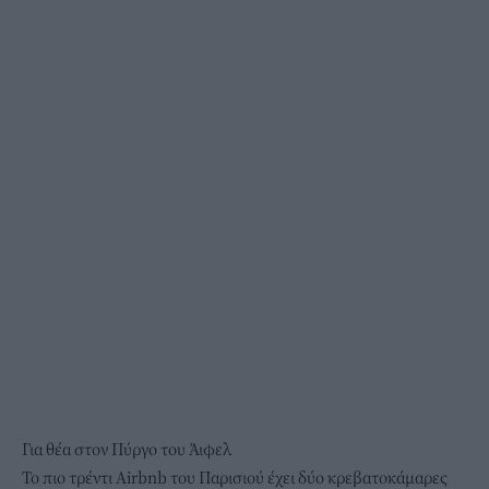
Για θέα στον Πύργο του Άιφελ
Το πιο τρέντι Airbnb του Παρισιού
έχει δύο κρεβατοκάμαρες