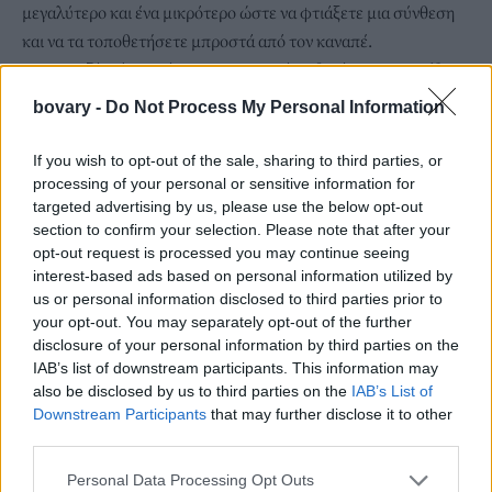
μεγαλύτερο και ένα μικρότερο ώστε να φτιάξετε μια σύνθεση
και να τα τοποθετήσετε μπροστά από τον καναπέ.
Το τραπεζάκι όπως είπαμε και παραπάνω βγαίνει σε 3 μεγέθη
και το μικρότερο, με ύψος 30cm, φάρδος 34.5cm και βάθος
bovary -
Do Not Process My Personal Information
42cm κοστίζει μόλις 39.99 ευρώ.
If you wish to opt-out of the sale, sharing to third parties, or
processing of your personal or sensitive information for
targeted advertising by us, please use the below opt-out
section to confirm your selection. Please note that after your
opt-out request is processed you may continue seeing
interest-based ads based on personal information utilized by
us or personal information disclosed to third parties prior to
your opt-out. You may separately opt-out of the further
disclosure of your personal information by third parties on the
IAB’s list of downstream participants. This information may
also be disclosed by us to third parties on the
IAB’s List of
Downstream Participants
that may further disclose it to other
third parties.
Personal Data Processing Opt Outs