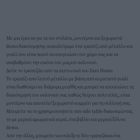
Με μια έρευνα για τα πιο στιλάτα, μοντέρνα και ξεχωριστά
items διακόσμησης ανακαλύψαμε ένα τραπέζι από μέταλλο και
γυαλί που είναι ικανό να απογειώσει τον χώρο σας και να
αναβαθμίσει την εικόνα του μικρού σαλονιού.
Δείτε τo τραπεζάκι από τα εκπτωτικά του Zara Home
Το τραπέζι από λεπτό μέταλλο με βάση από κυματιστό γυαλί
είναι διαθέσιμο σε διάφορα μεγέθη και μπορεί να απογειώσει τη
διακόσμηση του σαλονιού σας καθώς δείχνει πολυτελές, είναι
μοντέρνο και αποτελεί ξεχωριστό κομμάτι για τη συλλογή σας.
Μπορείτε να το χρησιμοποιήσετε σαν side table διακοσμώντας
το με μερικά αρωματικά κεριά, ένα βιβλίο και μερικά ξύλινα
items.
Από την άλλη, μπορείτε να επιλέξετε δύο τραπεζάκια ένα