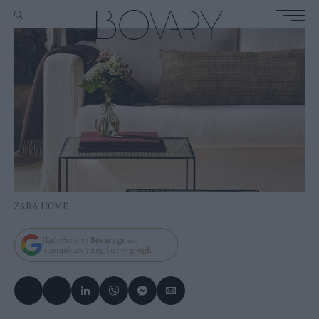
ZARA HOME
Πρόσθεσε το
Bovary.gr
ως
προτιμώμενη πηγή στην
google