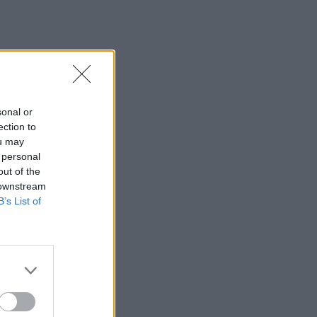
sonal or
ection to
ou may
 personal
out of the
 downstream
B’s List of