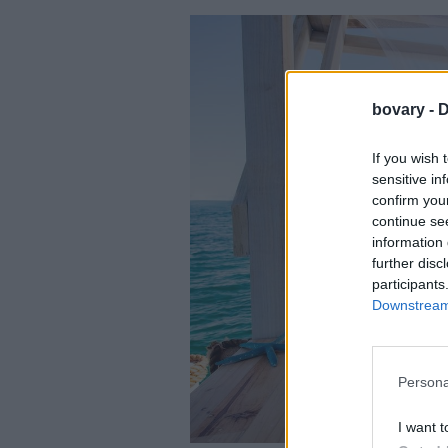
bovary -
D
If you wish 
sensitive in
confirm you
continue se
information 
further disc
participants
Downstream 
Persona
I want t