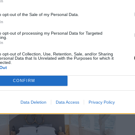
In
α και καθόλου τοίχοι ώστε οι
o opt-out of the Sale of my Personal Data.
τούν από τον ήχο των κυμάτων και να
In
θα σηκωθεί πάνω απ’ τον θαλασσινό
to opt-out of processing my Personal Data for Targeted
ing.
In
o opt-out of Collection, Use, Retention, Sale, and/or Sharing
ersonal Data that Is Unrelated with the Purposes for which it
lected.
Out
CONFIRM
Data Deletion
Data Access
Privacy Policy