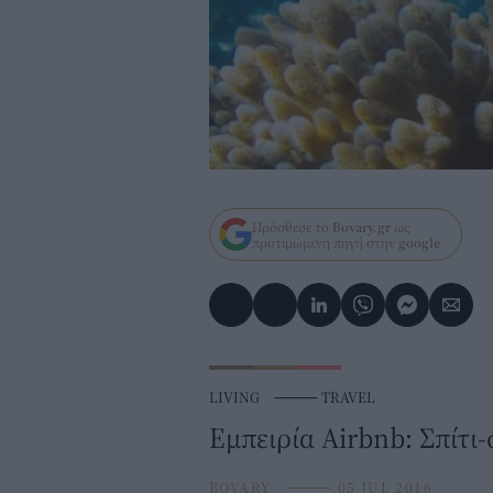
Πρόσθεσε το
Bovary.gr
ως
προτιμώμενη πηγή στην
google
LIVING
⸻
TRAVEL
Εμπειρία Airbnb: Σπίτι
BOVARY
⸻
05 JUL 2016