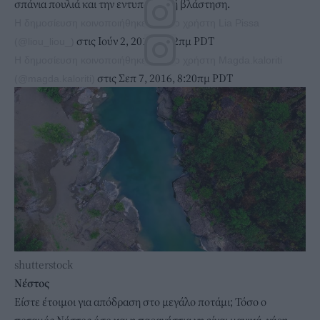
σπάνια πουλιά και την εντυπωσιακή βλάστηση.
Η δημοσίευση κοινοποιήθηκε από το χρήστη Lia Pissa
στις Ιούν 2, 2016, 7:22πμ PDT
(@liou_liou_)
Η δημοσίευση κοινοποιήθηκε από το χρήστη Magda.kaloriti
στις Σεπ 7, 2016, 8:20πμ PDT
(@magda.kaloriti)
shutterstock
Νέστος
Είστε έτοιμοι για απόδραση στο μεγάλο ποτάμι; Τόσο ο
ποταμός Νέστος όσο και η παρανέστια γη είναι μαγικά, χάρη