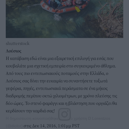
shutterstock
Λούσιος
Η κατάβαση εδώ είναι μια εξαιρετική επιλογή για εσάς που
κουβαλάτε μια σχετική εμπειρία στο συγκεκριμένο άθλημα.
Από τους πιο εντυπωσιακούς ποταμούς στην Ελλάδα, ο
Λούσιος σας δίνει την ευκαιρία να συναντήσετε τοξωτά
γεφύρια, πηγές, εντυπωσιακά περάσματα σε ένα μήκος
διαδρομής περίπου οκτώ χιλιομέτρων, με χρόνο πλεύσης τις
δύο ώρες. Το στενό φαράγγι και η βλάστηση που οργιάζει θα
κερδίσουν την καρδιά σας!
Η δημοσίευση κοινοποιήθηκε από το χρήστη D Lorentzos
στις Δεκ 14, 2016, 1:01μμ PST
(@diolor)