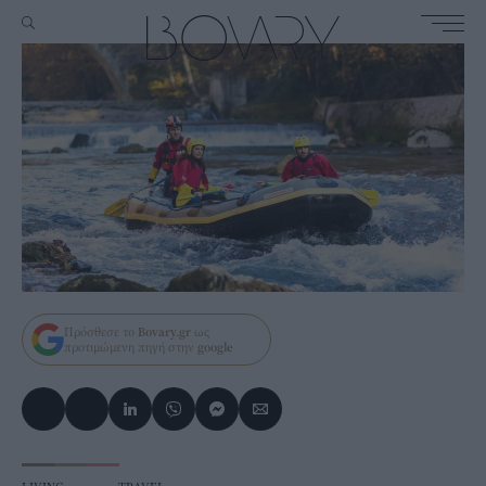
Πρόσθεσε το
Bovary.gr
ως
προτιμώμενη πηγή στην
google