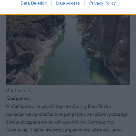
Data Deletion
Data Access
Privacy Policy
shutterstock
Αλιάκμονας
Ο Αλιάκμονας, το μεγαλύτερο ποτάμι της Μακεδονίας,
προκαλεί και προσκαλεί τους μυημένους στο ράφτινγκ και έχει
δυναμικά περάσματα που είναι κοντά στο Νεστόριο της
Καστοριάς. Η φύση ανοίγεται μπροστά στα μάτια σας με τα