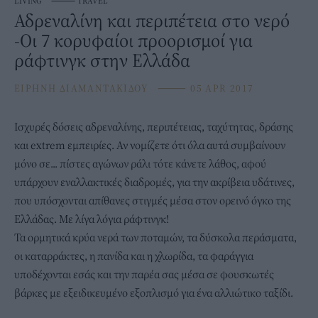
LIVING
⸻
TRAVEL
Αδρεναλίνη και περιπέτεια στο νερό
-Οι 7 κορυφαίοι προορισμοί για
ράφτινγκ στην Ελλάδα
ΕΙΡΗΝΗ ΔΙΑΜΑΝΤΑΚΙΔΟΥ
⸻
05 APR 2017
Ισχυρές δόσεις αδρεναλίνης, περιπέτειας, ταχύτητας, δράσης
και extrem εμπειρίες. Αν νομίζετε ότι όλα αυτά συμβαίνουν
μόνο σε... πίστες αγώνων ράλι τότε κάνετε λάθος, αφού
υπάρχουν εναλλακτικές διαδρομές, για την ακρίβεια υδάτινες,
που υπόσχονται απίθανες στιγμές μέσα στον ορεινό όγκο της
Ελλάδας. Με λίγα λόγια ράφτινγκ!
Τα ορμητικά κρύα νερά των ποταμών, τα δύσκολα περάσματα,
οι καταρράκτες, η πανίδα και η χλωρίδα, τα φαράγγια
υποδέχονται εσάς και την παρέα σας μέσα σε φουσκωτές
βάρκες με εξειδικευμένο εξοπλισμό για ένα αλλιώτικο ταξίδι.