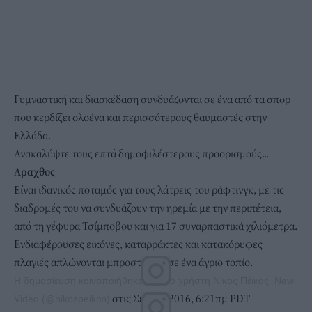
Γυμναστική και διασκέδαση συνδυάζονται σε ένα από τα σπορ
που κερδίζει ολοένα και περισσότερους θαυμαστές στην
Ελλάδα.
Ανακαλύψτε τους επτά δημοφιλέστερους προορισμούς...
Αραχθος
Είναι ιδανικός ποταμός για τους λάτρεις του ράφτινγκ, με τις
διαδρομές του να συνδυάζουν την ηρεμία με την περιπέτεια,
από τη γέφυρα Τσίμποβου και για 17 συναρπαστικά χιλιόμετρα.
Ενδιαφέρουσες εικόνες, καταρράκτες και κατακόρυφες
πλαγιές απλώνονται μπροστά σας σε ένα άγριο τοπίο.
Η δημοσίευση κοινοποιήθηκε από το χρήστη Νίκος Πέικος ️ New
στις Σεπ 22, 2016, 6:21πμ PDT
Video (@nikospeikos)