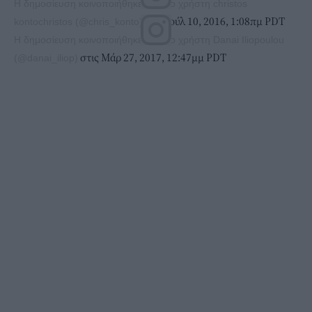
Η δημοσίευση κοινοποιήθηκε από το χρήστη christos
στις Ιούλ 10, 2016, 1:08πμ PDT
kontochristos (@chris_konto)
Η δημοσίευση κοινοποιήθηκε από το χρήστη Danai Iliopoulou
στις Μάρ 27, 2017, 12:47μμ PDT
(@danai_iliop)