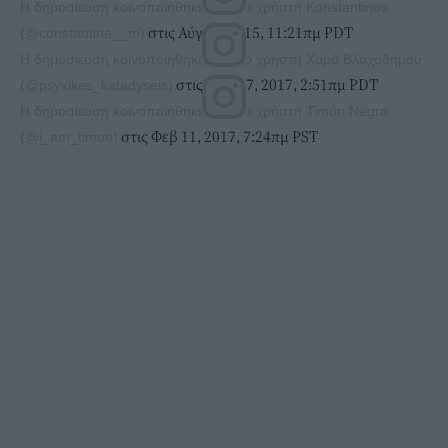
Η δημοσίευση κοινοποιήθηκε από το χρήστη Konstantinos
στις Αύγ 14, 2015, 11:21πμ PDT
(@constantine__m)
Η δημοσίευση κοινοποιήθηκε από το χρήστη Χαρά Βλαχοδήμου
στις Μάρ 27, 2017, 2:51πμ PDT
(@psyxikes_katadyseis)
Η δημοσίευση κοινοποιήθηκε από το χρήστη Timon Negro
στις Φεβ 11, 2017, 7:24πμ PST
(@i_am_timon)