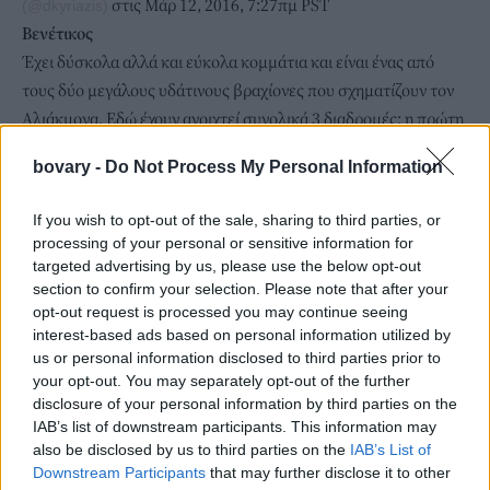
στις Μάρ 12, 2016, 7:27πμ PST
(@dkyriazis)
Βενέτικος
Έχει δύσκολα αλλά και εύκολα κομμάτια και είναι ένας από
τους δύο μεγάλους υδάτινους βραχίονες που σχηματίζουν τον
Αλιάκμονα. Εδώ έχουν ανοιχτεί συνολικά 3 διαδρομές: η πρώτη
ξεκινά λίγο ψηλότερα από το χωριό Σπήλαιο (3ου βαθμού
bovary -
Do Not Process My Personal Information
δυσκολίας), η δεύτερη ξεκινά από το γεφύρι του Τρικώμου (3ου
βαθμού δυσκολίας) και τρίτη, που είναι 2ου βαθμού δυσκολίας,
If you wish to opt-out of the sale, sharing to third parties, or
έχει ως αφετηρία τη γέφυρα του Ελευθεροχωρίου. Η κατάβαση
processing of your personal or sensitive information for
είναι συναρπαστική και η διαδρομή μαγνητίζει τα βλέμματα
targeted advertising by us, please use the below opt-out
των ράφτερς όταν φτάνουν στα πέτρινα γεφύρια 16ου και 17ου
section to confirm your selection. Please note that after your
opt-out request is processed you may continue seeing
αιώνα, που ενώνουν τις δυο όχθες του ποταμού.
interest-based ads based on personal information utilized by
us or personal information disclosed to third parties prior to
your opt-out. You may separately opt-out of the further
disclosure of your personal information by third parties on the
IAB’s list of downstream participants. This information may
also be disclosed by us to third parties on the
IAB’s List of
Downstream Participants
that may further disclose it to other