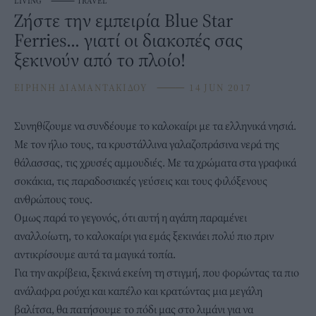
LIVING
⸻
TRAVEL
Ζήστε την εμπειρία Blue Star
Ferries… γιατί οι διακοπές σας
ξεκινούν από το πλοίο!
ΕΙΡΗΝΗ ΔΙΑΜΑΝΤΑΚΙΔΟΥ
⸻
14 JUN 2017
Συνηθίζουμε να συνδέουμε το καλοκαίρι με τα ελληνικά νησιά.
Με τον ήλιο τους, τα κρυστάλλινα γαλαζοπράσινα νερά της
θάλασσας, τις χρυσές αμμουδιές. Με τα χρώματα στα γραφικά
σοκάκια, τις παραδοσιακές γεύσεις και τους φιλόξενους
ανθρώπους τους.
Ομως παρά το γεγονός, ότι αυτή η αγάπη παραμένει
αναλλοίωτη, το καλοκαίρι για εμάς ξεκινάει πολύ πιο πριν
αντικρίσουμε αυτά τα μαγικά τοπία.
Για την ακρίβεια, ξεκινά εκείνη τη στιγμή, που φορώντας τα πιο
ανάλαφρα ρούχα και καπέλο και κρατώντας μια μεγάλη
βαλίτσα, θα πατήσουμε το πόδι μας στο λιμάνι για να