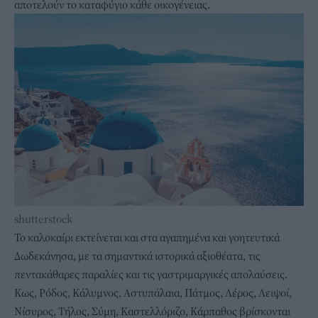
αποτελούν το καταφύγιο κάθε οικογένειας.
shutterstock
Το καλοκαίρι εκτείνεται και στα αγαπημένα και γοητευτικά
Δωδεκάνησα, με τα σημαντικά ιστορικά αξιοθέατα, τις
πεντακάθαρες παραλίες και τις γαστριμαργικές απολαύσεις.
Κως, Ρόδος, Κάλυμνος, Αστυπάλαια, Πάτμος, Λέρος, Λειψοί,
Νίσυρος, Τήλος, Σύμη, Καστελλόριζο, Κάρπαθος βρίσκονται