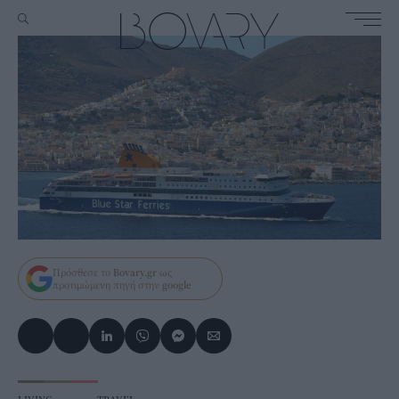
Πρόσθεσε το
Bovary.gr
ως
προτιμώμενη πηγή στην
google