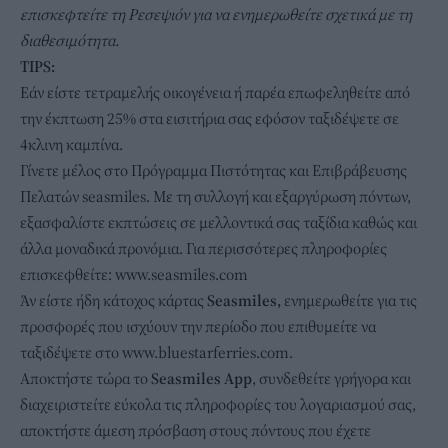
επισκεφτείτε τη Ρεσεψιόν για να ενημερωθείτε σχετικά με τη
διαθεσιμότητα.
TIPS:
Εάν είστε τετραμελής οικογένεια ή παρέα επωφεληθείτε από
την έκπτωση 25% στα εισιτήρια σας εφόσον ταξιδέψετε σε
4κλινη καμπίνα.
Γίνετε μέλος στο Πρόγραμμα Πιστότητας και Επιβράβευσης
Πελατών seasmiles. Με τη συλλογή και εξαργύρωση πόντων,
εξασφαλίστε εκπτώσεις σε μελλοντικά σας ταξίδια καθώς και
άλλα μοναδικά προνόμια. Για περισσότερες πληροφορίες
επισκεφθείτε: www.seasmiles.com
Άν είστε ήδη κάτοχος κάρτας
Seasmiles,
ενημερωθείτε για τις
προσφορές που ισχύουν την περίοδο που επιθυμείτε να
ταξιδέψετε στο www.bluestarferries.com.
Αποκτήστε τώρα το
Seasmiles App
, συνδεθείτε γρήγορα και
διαχειριστείτε εύκολα τις πληροφορίες του λογαριασμού σας,
αποκτήστε άμεση πρόσβαση στους πόντους που έχετε