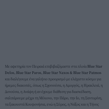
Με αφετηρία τον Πειραιά επιβιβαζόμαστε στα πλοία
Blue Star
Delos, Blue Star Paros, Blue Star Naxos & Blue Star Patmos
και διαλέγουμε ένα γαλήνιο προορισμό με ελάχιστο κόσμο για
ήρεμες διακοπές, όπως η Σχοινούσα, η Αμοργός, η Ηρακλειά, η
Δονούσα, η Ανάφη ή αν έχουμε διάθεση για διασκέδαση,
σαλπάρουμε μέχρι τη Μύκονο, την Πάρο, την Ιο, τη Σαντορίνη,
τα ξακουστά Κουφονήσια, ενώ η Σύρος, η Νάξος και η Τήνος