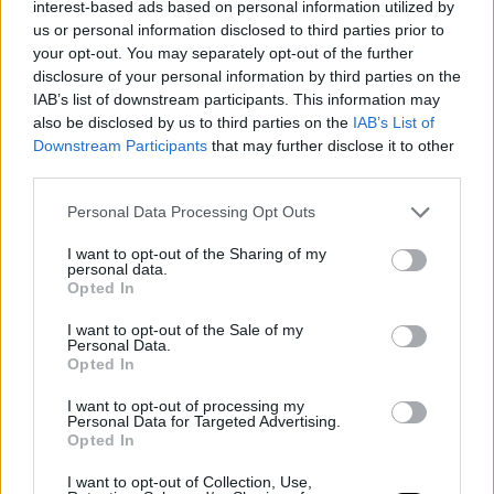
interest-based ads based on personal information utilized by
us or personal information disclosed to third parties prior to
your opt-out. You may separately opt-out of the further
disclosure of your personal information by third parties on the
IAB’s list of downstream participants. This information may
also be disclosed by us to third parties on the
IAB’s List of
Downstream Participants
that may further disclose it to other
shutterstock
third parties.
Συνδεόμαστε στο Internet με
κάρτα WIFI
και αναζητούμε τον
Personal Data Processing Opt Outs
επόμενο μας καλοκαιρινό προορισμό. Το νέο δρομολόγιο του
Blue Star 2
μας μεταφέρει στη Σάμο σε μόλις σε 6 ώρες και 45
I want to opt-out of the Sharing of my
personal data.
λεπτά και μας δίνει τη δυνατότητα να εξερευνήσουμε την Κω,
Opted In
τη Ρόδο και την Κάρπαθο, αφού συνδέεται με αυτά τα νησιά.
I want to opt-out of the Sale of my
Personal Data.
Opted In
I want to opt-out of processing my
Personal Data for Targeted Advertising.
Opted In
I want to opt-out of Collection, Use,