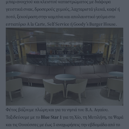
μπαρ ανοιχτού και κλειστού καταστρώματος με διάφορα
γευστικά σνακ, δροσερούς χυμούς, λαχταριστά γλυκά, καφέ ή
ποτό, ξεκούραση στην καμπίνα και απολαυστικό γεύμα στο
εστιατόριο A la Carte, Self Service ή Goody’s Burger House.
Φέτος βάζουμε πλώρη και για τα νησιά του Β.Α. Αιγαίου.
Ταξιδεύουμε με το
Blue Star 1
για τη Χίο, τη Μυτιλήνη, τα Ψαρά
και τις Οινούσσες με έως 5 αναχωρήσεις την εβδομάδα από το