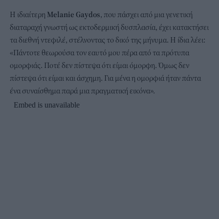
Η ιδιαίτερη
Melanie Gaydos
, που πάσχει από μια γενετική
διαταραχή γνωστή ως εκτοδερμική δυσπλασία, έχει κατακτήσει
τα διεθνή ντεφιλέ, στέλνοντας το δικό της μήνυμα. Η ίδια λέει:
«Πάντοτε θεωρούσα τον εαυτό μου πέρα από τα πρότυπα
ομορφιάς. Ποτέ δεν πίστεψα ότι είμαι όμορφη. Όμως δεν
πίστεψα ότι είμαι και άσχημη. Για μένα η ομορφιά ήταν πάντα
ένα συναίσθημα παρά μια πραγματική εικόνα».