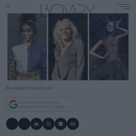
Φωτογραφία: Splashnews
Πρόσθεσε το
Bovary.gr
ως
προτιμώμενη πηγή στην
google