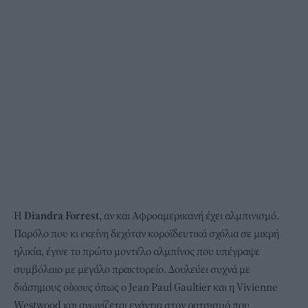
Η
Diandra Forrest
, αν και Αφροαμερικανή έχει αλμπινισμό.
Παρόλο που κι εκείνη δεχόταν κοροϊδευτικά σχόλια σε μικρή
ηλικία, έγινε το πρώτο μοντέλο αλμπίνος που υπέγραψε
συμβόλαιο με μεγάλο πρακτορείο. Δουλεύει συχνά με
διάσημους οίκους όπως ο Jean Paul Gaultier και η Vivienne
Westwood και αγωνίζεται ενάντια στον ρατσισμό που