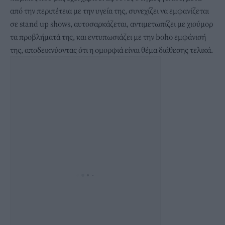
από την περιπέτεια με την υγεία της, συνεχίζει να εμφανίζεται
σε stand up shows, αυτοσαρκάζεται, αντιμετωπίζει με χιούμορ
τα προβλήματά της, και εντυπωσιάζει με την boho εμφάνισή
της, αποδεικνύοντας ότι η ομορφιά είναι θέμα διάθεσης τελικά.