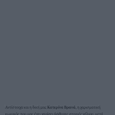
Αντίστοιχα και η δική μας
Κατερίνα Βρανά
, η χαρισματική
κωμικός που μας έχει χαρίσει άφθονες στιγμές γέλιου, μετά