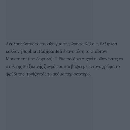
Ακολουθώντας το παράδειγμα της Φρίντα Κάλο, η Ελληνίδα
καλλονή
Sophia Hadjipanteli
έκανε τάση το Unibrow
Movement (μονόφρυδο). Η ίδια ποζάρει συχνά υιοθετώντας το
στυλ της Μεξικανής ζωγράφου και βάφει με έντονο χρώμα το
φρύδι της, τονίζοντάς το ακόμα περισσότερο.