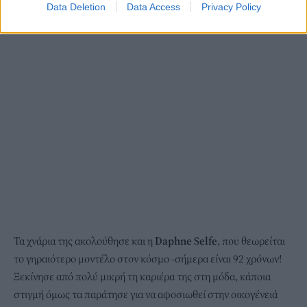
Data Deletion
Data Access
Privacy Policy
Τα χνάρια της ακολούθησε και η
Daphne Selfe
, που θεωρείται
το γηραιότερο μοντέλο στον κόσμο -σήμερα είναι 92 χρόνων!
Ξεκίνησε από πολύ μικρή τη καριέρα της στη μόδα, κάποια
στιγμή όμως τα παράτησε για να αφοσιωθεί στην οικογένειά