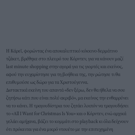
Η Κάρεϊ, φορώντας ένα αποκαλυπτικό κόκκινο δερμάτινο
τζάκετ, βρέθηκε στο πλευρό του Κόρντεν, για να κάνουν μαζί
last minute shopping στην αγορά για τις γιορτές και εκείνος,
αφού την ευχαρίστησε για τη βοήθεια της, την ρώτησε τι θα
επιθυμούσε ως δώρο για τα Χριστούγεννα.
Διστακτικά εκείνη του απαντά «δεν ξέρω, δεν θα ήθελα να σου
ζητήσω κάτι που είναι πολύ ακριβό», μα εκείνος την ενθαρρύνει
να το κάνει. Η τραγουδίστρια του ζητάει λοιπόν να τραγουδήσει
το «All I Want for Christmas Is You» και ο Κόρντεν, ενώ αρχικά
γελάει αμήχανα, βάζει το κομμάτι στο playback κι όλα δείχνουν
ότι πρόκειται για ένα μικρό ντουέτο με την επιτυχημένη