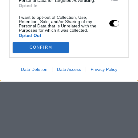
Personal Data for Targeted Advertising.
Opted In
I want to opt-out of Collection, Use,
Retention, Sale, and/or Sharing of my
Personal Data that Is Unrelated with the
Purposes for which it was collected.
Opted Out
CONFIRM
Data Deletion
Data Access
Privacy Policy