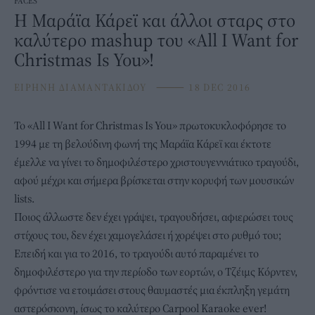
FACES
Η Μαράϊα Κάρεϊ και άλλοι σταρς στο
καλύτερο mashup του «All I Want for
Christmas Is You»!
ΕΙΡΗΝΗ ΔΙΑΜΑΝΤΑΚΙΔΟΥ
⸻
18 DEC 2016
Το «All I Want for Christmas Is You» πρωτοκυκλοφόρησε το
1994 με τη βελούδινη φωνή της Μαράϊα Κάρεϊ και έκτοτε
έμελλε να γίνει το δημοφιλέστερο χριστουγεννιάτικο τραγούδι,
αφού μέχρι και σήμερα βρίσκεται στην κορυφή των μουσικών
lists.
Ποιος άλλωστε δεν έχει γράψει, τραγουδήσει, αφιερώσει τους
στίχους του, δεν έχει χαμογελάσει ή χορέψει στο ρυθμό του;
Επειδή και για το 2016, το τραγούδι αυτό παραμένει το
δημοφιλέστερο για την περίοδο των εορτών, ο Τζέιμς Κόρντεν,
φρόντισε να ετοιμάσει στους θαυμαστές μια έκπληξη γεμάτη
αστερόσκονη, ίσως το καλύτερο Carpool Karaoke ever!