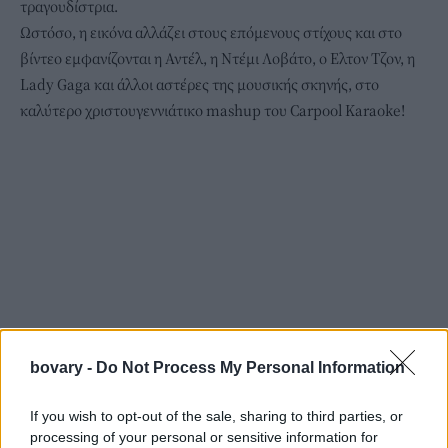
τραγουδίστρια.
Ωστόσο, η εικόνα αλλάζει στους επόμενους στίχους και στο
βίντεο εμφανίζονται η Αντέλ, η Ντέμι Λοβάτο, ο Ελτον Τζον, η
Lady Gaga και άλλοι αστέρες της μουσικής σκηνής, στο
καλύτερο χριστουγεννιάτικο mashup του Carpool Karaoke!
bovary -
Do Not Process My Personal Information
If you wish to opt-out of the sale, sharing to third parties, or
processing of your personal or sensitive information for