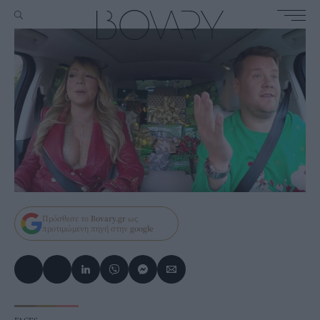
Πρόσθεσε το
Bovary.gr
ως
προτιμώμενη πηγή στην
google