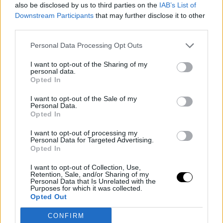
also be disclosed by us to third parties on the
IAB’s List of
ένιωθα υγιής όσο ήμουν εκεί», είπε η ίδια.
Downstream Participants
that may further disclose it to other
Το χειρότερο ήταν όμως πως η σκηνή έπρεπε να γίνει ξανά και
third parties.
ξανά μέχρι το αποτέλεσμα να βγει τέλειο, την στιγμή που ο
πρωταγωνιστής πονούσε αφόρητα λόγω της εγχείρησης στο
Personal Data Processing Opt Outs
πόδι.
I want to opt-out of the Sharing of my
personal data.
Opted In
I want to opt-out of the Sale of my
Personal Data.
Opted In
I want to opt-out of processing my
Personal Data for Targeted Advertising.
Opted In
I want to opt-out of Collection, Use,
Retention, Sale, and/or Sharing of my
Personal Data that Is Unrelated with the
Purposes for which it was collected.
Opted Out
CONFIRM