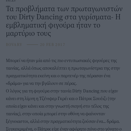
FACES
Τα προβλήματα των πρωταγωνιστών
του Dirty Dancing στα γυρίσματα- Η
εμβληματική φιγούρα ήταν το
μαρτύριο τους
BOVARY
⸻
20 FEB 2017
Μπορεί να ήταν μία από τις πιο εντυπωσιακές φιγούρες της
ταινίας, αλλά όπως αποκαλύπτει η πρωταγωνίστρια της στην
πραγματικότητα εκείνη και ο παρτενέρ της πέρασαν ένα
«δράμα» για να την βγάλουν σε πέρας.
Ο λόγος για τη φιγούρα στην ταινία Dirty Dancing που είχαν
κάνει στη λίμνη η Τζένιφερ Γκρέι και ο Πάτρικ Σουέιζι (την
οποία είχαν κάνει και στην γνωστή σκηνή στο τέλος της
ταινίας), στην οποία μπορεί στην οθόνη να φαίνονταν
ξέγνοιαστοι, αλλά στην πραγματικότητα ζούσαν ένα... δράμα.
Συγκεκριμένα, ο Πάτρικ είχε έναν αφόρητο πόνο στο γόνατο ο