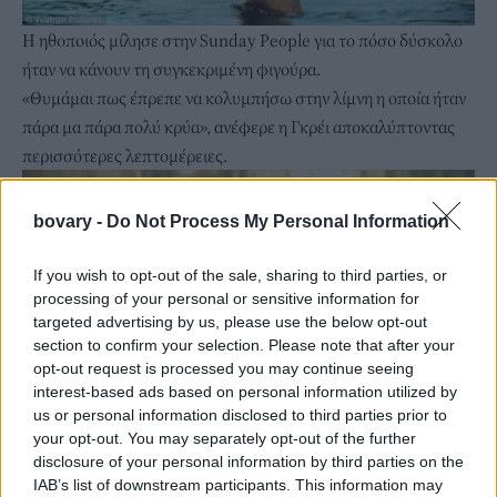
Η ηθοποιός μίλησε στην Sunday People για το πόσο δύσκολο
ήταν να κάνουν τη συγκεκριμένη φιγούρα.
«Θυμάμαι πως έπρεπε να κολυμπήσω στην λίμνη η οποία ήταν
πάρα μα πάρα πολύ κρύα», ανέφερε η Γκρέι αποκαλύπτοντας
περισσότερες λεπτομέρειες.
bovary -
Do Not Process My Personal Information
If you wish to opt-out of the sale, sharing to third parties, or
processing of your personal or sensitive information for
targeted advertising by us, please use the below opt-out
section to confirm your selection. Please note that after your
opt-out request is processed you may continue seeing
interest-based ads based on personal information utilized by
us or personal information disclosed to third parties prior to
your opt-out. You may separately opt-out of the further
«Πρέπει να είσαι πολύ νέος για να μπεις στην κρύα λίμνη και να
disclosure of your personal information by third parties on the
μείνεις για ώρα μέσα. Δεν ήταν τόσο καλό όσο φαινόταν και δεν
IAB’s list of downstream participants. This information may