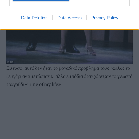
Data Deletion
Data Access
Privacy Policy
Ωστόσο, αυτό δεν ήταν το μοναδικό πρόβλημά τους, καθώς το
ζευγάρι αντιμετώπισε κι άλλα εμπόδια όταν χόρεψαν το γνωστό
τραγούδι «Time of my life».