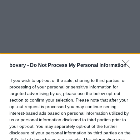
My mom has to stay in her room in isolation for her cancer
bovary -
Do Not Process My Personal Information
radiation so my dad set up a desk at her door to keep her
company and I'm crying
pic.twitter.com/rucH9HfDvk
If you wish to opt-out of the sale, sharing to third parties, or
processing of your personal or sensitive information for
targeted advertising by us, please use the below opt-out
section to confirm your selection. Please note that after your
opt-out request is processed you may continue seeing
interest-based ads based on personal information utilized by
us or personal information disclosed to third parties prior to
your opt-out. You may separately opt-out of the further
Ο Τζον είχε μεταφέρει το γραφείο του και μια καρέκλα ώστε να
disclosure of your personal information by third parties on the
IAB’s list of downstream participants. This information may