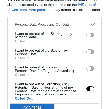
μπορεί να κάθεται έξω από το δωμάτιο όπου ήταν
also be disclosed by us to third parties on the
IAB’s List of
απομονωμένη η Μάρσι, η οποία έκανε θεραπεία με ραδιενεργό
Downstream Participants
that may further disclose it to other
ιώδιο. Κατά τη θεραπεία αυτή συστήνεται να μην υπάρχει
third parties.
επαφή με άτομα σε απόσταση έως ένα μέτρο και για
Personal Data Processing Opt Outs
περισσότερο από 1 ώρα την ημέρα για 5 ημέρες.
«Την πρώτη μέρα ο μπαμπάς μου καθόταν έξω στην αυλή
και
I want to opt-out of the Sharing of my
personal data.
μιλούσε μαζί της από το παράθυρο. Τις τελευταίες δύο μέρες
Opted In
έβγαλε το μικρό γραφείο στην πόρτα της για να της κρατά
I want to opt-out of the Sale of my
συντροφιά» είπε η 17χρονη.
Personal Data.
Την εικόνα ανέβασε στο Twitter με το κείμενο: «Η μητέρα μου
Opted In
πρέπει να παραμείνει στο δωμάτιό της απομονωμένη λόγω της
I want to opt-out of processing my
ακτινοβολίας που κάνει για τον καρκίνο, έτσι ο μπαμπάς μου
Personal Data for Targeted Advertising.
Opted In
έστησε το γραφείο του στην πόρτα της για να της κρατάει
συντροφιά. Κι εγώ κλαίω».
I want to opt-out of Collection, Use,
Retention, Sale, and/or Sharing of my
Η ιστορία έκανε το γύρο του διαδικτύου, με τους χρήστες να
Personal Data that Is Unrelated with the
Purposes for which it was collected.
συγκινούνται και να μοιράζονται τις δικές τους ιστορίες.
Opted Out
CONFIRM