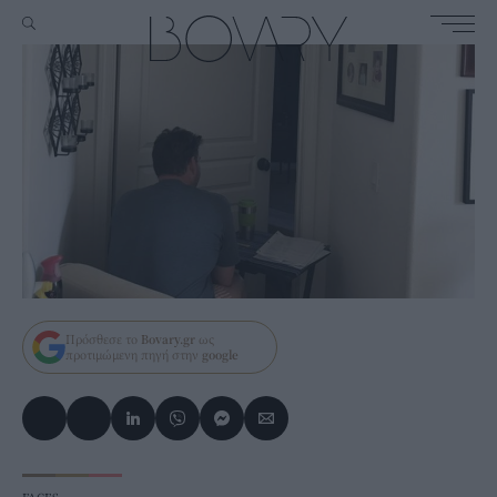
Πρόσθεσε το
Bovary.gr
ως
προτιμώμενη πηγή στην
google