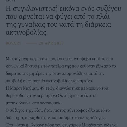
FACES
Η συγκλονιστική εικόνα ενός συζύγου
που αρνείται να φύγει από το πλάι
της γυναίκας του κατά τη διάρκεια
ακτινοβoλίας
BOVARY
⸻
28 APR 2017
Μια συγκινητική εικόνα μοιράστηκε ένα έφηβο κορίτσι στα
κοινωνικά δίκτυα με τον πατέρα της που καθόταν έξω από το
δωμάτιο της μητέρας της όταν απομονώθηκε μετά την
υποβολή σε θεραπεία ακτινοβολίας για καρκίνο.
Η Μάρσι Νιούμαν, 49 ετών, διαγνώστηκε με καρκίνο του
θυρεοειδούς τον περασμένο Οκτώβριο και έκτοτε
μπαινοβγαίνει στο νοσοκομείο.
Ο σύζυγός της, Tζον, ήταν πιστός σύντροφος όλο αυτό το
διάστημα, όπως θα ήταν οποιοσδήποτε καλός σύζυγος.
Έτσι, όταν η 17χρονη κόρη του ζευγαριού Μακένα τον είδε να