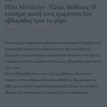
FACES
Πίπα Μίντλετον -Τζέιμς Μάθιους: Η
επίσημη κοινή τους εμφάνιση δύο
εβδομάδες πριν το γάμο
BOVARY
⸻
05 MAY 2017
Τι κι αν μέχρι τώρα προσπαθούσαν να κρατήσουν τη σχέση τους
μακριά από τα φώτα της δημοσιότητας και τα αδιάκριτα
βλέμματα, οι μελλόνυμφοι αποφάσισαν να κάνουν την πρώτη
επίσημη κοινή τους εμφάνιση δύο μόλις εβδομάδες πριν από το
γάμο τους.
Ετσι, η Πίπα Μίντλετον και ο Τζέιμς Μάθιους έδωσαν το
«παρών» στην εκδήλωση ParaSnowBall που διοργανώνεται
κάθε χρόνο από το Disabled Snowsports UK και του οποίου η
αδερφή της Δούκισσας του Κέιμπριτζ είναι πρέσβειρα.