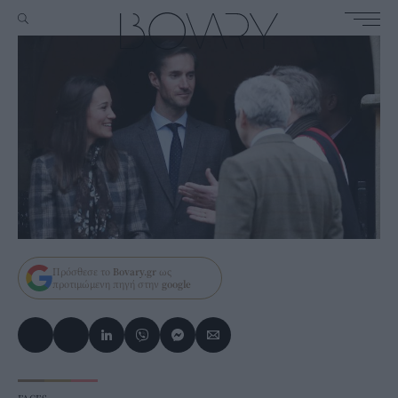
Πρόσθεσε το
Bovary.gr
ως
προτιμώμενη πηγή στην
google