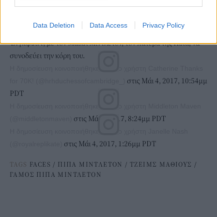
Να θυμίσουμε, ότι ο γάμος του ζευγαριού πρόκειται να λάβει
Data Deletion
Data Access
Privacy Policy
χώρα στις 20 Μαϊου, στην εκκλησία του Αγίου Μάρκου,
Ένγκφιλντ, με τον Μάικλ Μίντλετον, τον πατέρα της Πίπα, να
συνοδεύει την κόρη του.
Η δημοσίευση κοινοποιήθηκε από το χρήστη Catherine Thanks
στις Μάι 4, 2017, 10:54μμ
for 70K! (@hrhduchessofcambridge_)
PDT
Η δημοσίευση κοινοποιήθηκε από το χρήστη Middleton Maven
στις Μάι 4, 2017, 8:24μμ PDT
(@middletonmaven)
Η δημοσίευση κοινοποιήθηκε από το χρήστη Janelle Nash
στις Μάι 4, 2017, 1:26μμ PDT
(@royalreplikate)
TAGS
FACES
/
ΠΙΠΑ ΜΙΝΤΛΕΤΟΝ
/
ΤΖΕΙΜΣ ΜΑΘΙΟΥΣ
/
ΓΑΜΟΣ ΠΙΠΑ ΜΙΝΤΛΕΤΟΝ