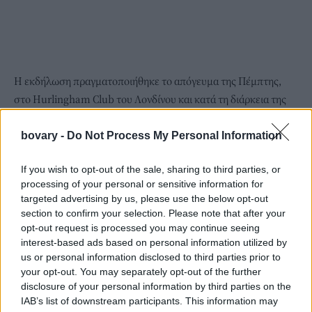
Η εκδήλωση πραγματοποιήθηκε το απόγευμα της Πέμπτης,
στο Hurlingham Club του Λονδίνου και κατά τη διάρκεια της
βραδιάς το ζευγάρι είχε την ευκαιρία να παρακολουθήσει την
παρουσίαση χειμερινών αθλημάτων και να συνομιλήσει με
bovary -
Do Not Process My Personal Information
Βρετανούς πρωταθλητές Παραολυμπιακών αγώνων.
If you wish to opt-out of the sale, sharing to third parties, or
Η Πίπα Μίντλετον έκλεψε τις εντυπώσεις με τη στιλιστική της
processing of your personal or sensitive information for
επιλογή, αφού φόρεσε ένα σκούρο μπλε φλοράλ , αμάνικο
targeted advertising by us, please use the below opt-out
μίντι φόρεμα, σε ρομαντικό ύφος, με λαμπερές λεπτομέρειες
section to confirm your selection. Please note that after your
στο λαιμό και τη μέση, το οποίο έφερε την υπογραφή του
opt-out request is processed you may continue seeing
interest-based ads based on personal information utilized by
Οίκου Erdem. Ο Τζέιμς Μάθιους ήταν εξίσου γοητευτικός με
us or personal information disclosed to third parties prior to
το σικ σμόκιν του.
your opt-out. You may separately opt-out of the further
Κανείς βέβαια δεν θα μπορούσε να αφήσει ασχολίαστα την
disclosure of your personal information by third parties on the
καλλίγραμμη σιλουέτα της και τα πολύ γυμνασμένα χέρια της (
IAB’s list of downstream participants. This information may