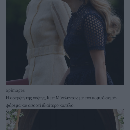
apimages
Η αδερφή της νύφης, Κέιτ Μίντλεντον, με ένα κομψό σομόν
φόρεμα και ασορτί ιδιαίτερο καπέλο.