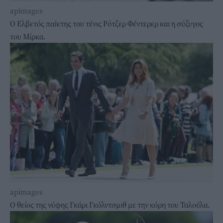
apimages
Ο Ελβετός παίκτης του τένις Ρότζερ Φέντερερ και η σύζυγος
του Μίρκα.
apimages
Ο θείος της νύφης Γκάρι Γκόλντσμιθ με την κόρη του Ταλούλα.