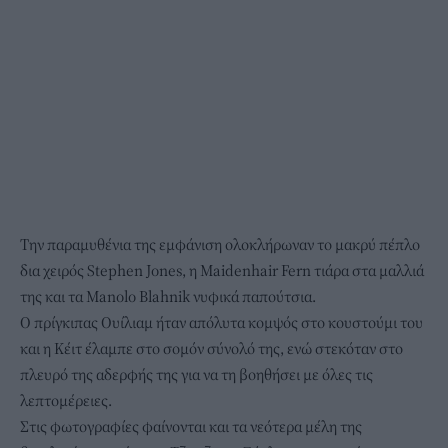
Την παραμυθένια της εμφάνιση ολοκλήρωναν το μακρύ πέπλο
δια χειρός Stephen Jones, η Maidenhair Fern τιάρα στα μαλλιά
της και τα Manolo Blahnik νυφικά παπούτσια.
Ο πρίγκιπας Ουίλιαμ ήταν απόλυτα κομψός στο κουστούμι του
και η Κέιτ έλαμπε στο σομόν σύνολό της, ενώ στεκόταν στο
πλευρό της αδερφής της για να τη βοηθήσει με όλες τις
λεπτομέρειες.
Στις φωτογραφίες φαίνονται και τα νεότερα μέλη της