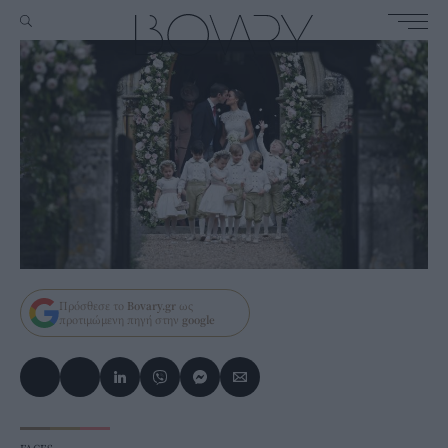
Πρόσθεσε το
Bovary.gr
ως
προτιμώμενη πηγή στην
google