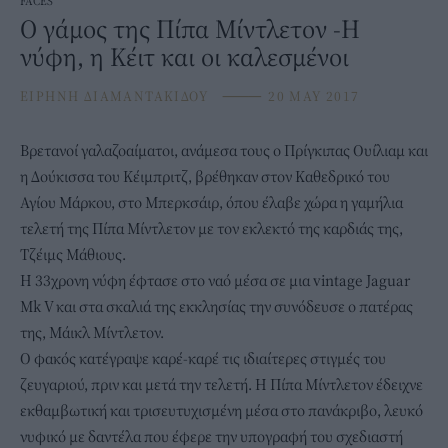
FACES
Ο γάμος της Πίπα Μίντλετον -Η
νύφη, η Κέιτ και οι καλεσμένοι
ΕΙΡΗΝΗ ΔΙΑΜΑΝΤΑΚΙΔΟΥ
⸻
20 MAY 2017
Βρετανοί γαλαζοαίματοι, ανάμεσα τους ο Πρίγκιπας Ουίλιαμ και
η Δούκισσα του Κέιμπριτζ, βρέθηκαν στον Καθεδρικό του
Αγίου Μάρκου, στο Μπερκσάιρ, όπου έλαβε χώρα η γαμήλια
τελετή της Πίπα Μίντλετον με τον εκλεκτό της καρδιάς της,
Τζέιμς Μάθιους.
Η 33χρονη νύφη έφτασε στο ναό μέσα σε μια vintage Jaguar
Mk V και στα σκαλιά της εκκλησίας την συνόδευσε ο πατέρας
της, Μάικλ Μίντλετον.
Ο φακός κατέγραψε καρέ-καρέ τις ιδιαίτερες στιγμές του
ζευγαριού, πριν και μετά την τελετή. Η Πίπα Μίντλετον έδειχνε
εκθαμβωτική και τρισευτυχισμένη μέσα στο πανάκριβο, λευκό
νυφικό με δαντέλα που έφερε την υπογραφή του σχεδιαστή