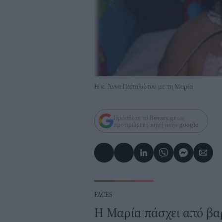
Η κ. Άννα Παπαλώτου με τη Μαρία
Πρόσθεσε το
Bovary.gr
ως
προτιμώμενη πηγή στην
google
FACES
Η Μαρία πάσχει από βα