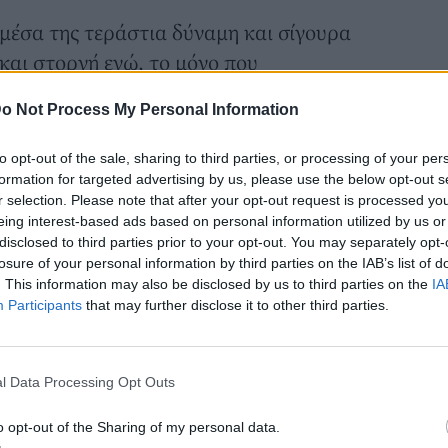
μέσα της τεράστια δύναμη και σίγουρα
και στοργή ενώ, το μόνο που
τερες συνθήκες διαβίωσης της 19χρονης
o Not Process My Personal Information
στο Ζάππειο Μέγαρο την περασμένη
to opt-out of the sale, sharing to third parties, or processing of your per
ς νέας Κινητής Ιατρικής Μονάδας για
formation for targeted advertising by us, please use the below opt-out s
r selection. Please note that after your opt-out request is processed y
όγελου Του Παιδιού», για την υπογραφή
eing interest-based ads based on personal information utilized by us or
εταξύ του Υπουργείου Υγείας, του
disclosed to third parties prior to your opt-out. You may separately opt-
losure of your personal information by third parties on the IAB’s list of
ύ Πανεπιστημίου Αθηνών και του
. This information may also be disclosed by us to third parties on the
IA
ηση του Προγράμματος
«Παιδιατρικής
Participants
that may further disclose it to other third parties.
ντρική και νότια Ελλάδα, είχα την τιμή να
ννα, να μιλήσουμε μεταξύ άλλων για τις
l Data Processing Opt Outs
τα εκείνης και της Μαρίας αλλά και για τη
 τα χρόνια από το Χαμόγελο του Παιδιού.
o opt-out of the Sharing of my personal data.