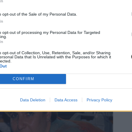
ών ενώ από το 2007 εκείνη και η μητέρα
In
ό το Χαμόγελο του Παιδιού σε όλους του
o opt-out of the Sale of my Personal Data.
ινωνικά, συμβουλευτικά και νοσηλευτικά.
In
 του Παιδιού
άλλωστε μπορούν να είναι
to opt-out of processing my Personal Data for Targeted
ίπλα σε κάθε έναν που το έχει ανάγκη
,
ing.
In
 που βιώνει κάποιο πρόβλημα αλλά και
 εκείνη βιώνει παράπλευρες απώλειες.
o opt-out of Collection, Use, Retention, Sale, and/or Sharing
ersonal Data that Is Unrelated with the Purposes for which it
lected.
Out
CONFIRM
Data Deletion
Data Access
Privacy Policy