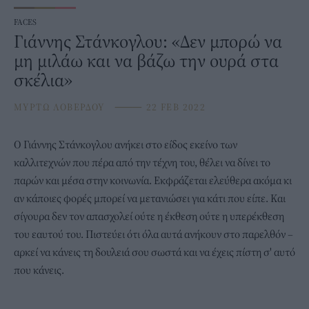
FACES
Γιάννης Στάνκογλου: «Δεν μπορώ να
μη μιλάω και να βάζω την ουρά στα
σκέλια»
ΜΥΡΤΩ ΛΟΒΕΡΔΟΥ
⸻
22 FEB 2022
Ο
Γιάννης Στάνκογλου
ανήκει στο είδος εκείνο των
καλλιτεχνών που πέρα από την τέχνη του, θέλει να δίνει το
παρών και μέσα στην κοινωνία. Εκφράζεται ελεύθερα ακόμα κι
αν κάποιες φορές μπορεί να μετανιώσει για κάτι που είπε. Και
σίγουρα δεν τον απασχολεί ούτε η έκθεση ούτε η υπερέκθεση
του εαυτού του. Πιστεύει ότι όλα αυτά ανήκουν στο παρελθόν –
αρκεί να κάνεις τη δουλειά σου σωστά και να έχεις πίστη σ' αυτό
που κάνεις.