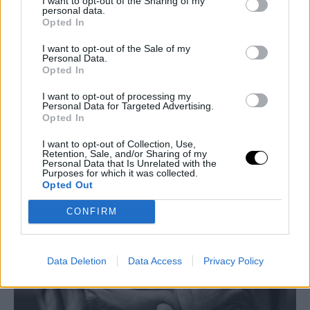
I want to opt-out of the Sharing of my
personal data.
Opted In
I want to opt-out of the Sale of my
Μου έχει τύχει κι εμένα να εκφραστώ στα social θυμωμένος με
Personal Data.
κάτι και την άλλη μέρα να λέω γιατί το έγραψα. Ετσι όμως δεν
Opted In
είμαστε και στη ζωή μας; Μέρος της ζωής μας είναι κι αυτό.
I want to opt-out of processing my
Απλά έχουμε και τα social δίπλα μας. Δεν μπορεί να σου τύχει
Personal Data for Targeted Advertising.
Opted In
ένα βράδυ σε ένα μπαρ με έναν φίλο να πεις δύο κουβέντες
παραπάνω και την επομένη να πεις τι έκανα –και να΄ ναι και μια
I want to opt-out of Collection, Use,
Retention, Sale, and/or Sharing of my
παρέα είκοσι ατόμων από δίπλα».
Personal Data that Is Unrelated with the
Purposes for which it was collected.
Opted Out
CONFIRM
Data Deletion
Data Access
Privacy Policy