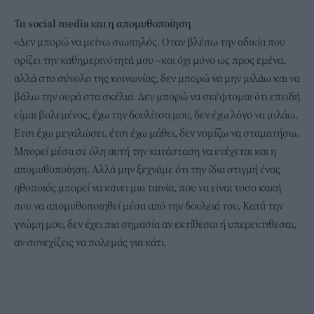
Τα social media και η απομυθοποίηση
«Δεν μπορώ να μείνω σιωπηλός. Οταν βλέπω την αδικία που
ορίζει την καθημερινότητά μου –και όχι μόνο ως προς εμένα,
αλλά στο σύνολο της κοινωνίας, δεν μπορώ να μην μιλάω και να
βάλω την ουρά στα σκέλια. Δεν μπορώ να σκέφτομαι ότι επειδή
είμαι βολεμένος, έχω την δουλίτσα μου, δεν έχω λόγο να μιλάω.
Ετσι έχω μεγαλώσει, έτσι έχω μάθει, δεν νομίζω να σταματήσω.
Μπορεί μέσα σε όλη αυτή την κατάσταση να ενέχεται και η
απομυθοποίηση. Αλλά μην ξεχνάμε ότι την ίδια στιγμή ένας
ηθοποιός μπορεί να κάνει μια ταινία, που να είναι τόσο κακή
που να απομυθοποιηθεί μέσα από την δουλειά του. Κατά την
γνώμη μου, δεν έχει πια σημασία αν εκτίθεσαι ή υπερεκτιθεσαι,
αν συνεχίζεις να πολεμάς για κάτι.