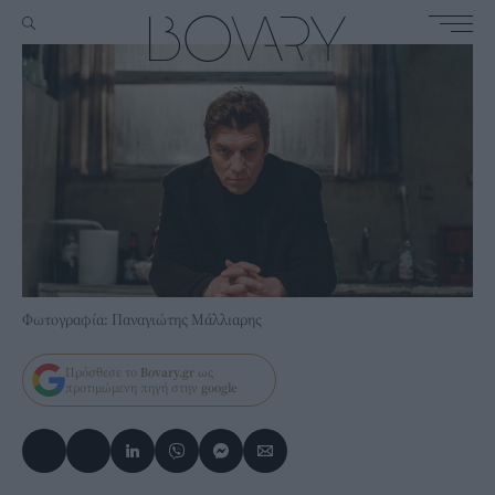
Φωτογραφία: Παναγιώτης Μάλλιαρης
Πρόσθεσε το
Bovary.gr
ως
προτιμώμενη πηγή στην
google