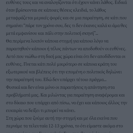
ευθύνες τους και να αναλογίζονται ότι έχουν κάνει λάθος. Ειδικά
όταν βρίσκονται σε κάποιες θέσεις κλειδιά, το λάθος
μεταφράζεται μερικές φορές και σε μια παραίτηση, σε κάτι που
σημαίνει “πάρε τον χρόνο σου, δες τι δεν έκανες καλά κι άμα θες
μετά εμφανίσου και πάλι στην πολιτική σκηνή”...
Θα περίμενα λοιπόν κάποια στιγμή για κάποιο λόγο να
παραιτηθούν κάποιοι ή τέλος πάντων να αποδοθούν οι ευθύνες.
Αυτό που νιώθω στη δική μας χώρα είναι ότι δεν αποδίδονται οι
ευθύνες. Γίνεται κάτι πολύ μικρότερο σε κάποια κράτη του
εξωτερικού και βλέπεις ότι την επομένη ο πολιτικός δηλώνει
την παραίτησή του. Εδώ δεν υπάρχει τέτοιο πράγμα...
Φυσικά και δεν είναι μόνο οι παραιτήσεις η απάντηση στα
προβλήματά μας. Και μιλώντας για παραίτηση αναφέρομαι και
στο δίκαιο που υπάρχει από πίσω, να έχει και κάποιος άλλος την
ευκαιρία να δείξει τι μπορεί να κάνει.
Στη χώρα που ζούμε αυτή την στιγμή και με όλα εκείνα που
περνάμε τα τελευταία 12-13 χρόνια, το ότι είμαστε ακόμα στο