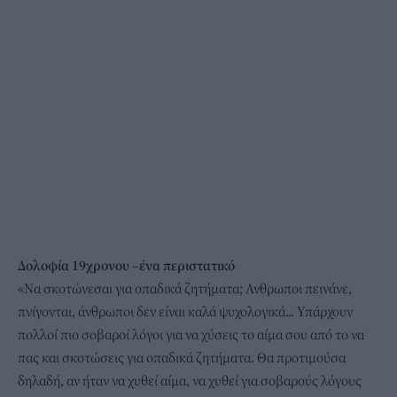
Δολοφία 19χρονου –ένα περιστατικό
«Να σκοτώνεσαι για οπαδικά ζητήματα; Ανθρωποι πεινάνε,
πνίγονται, άνθρωποι δεν είναι καλά ψυχολογικά... Υπάρχουν
πολλοί πιο σοβαροί λόγοι για να χύσεις το αίμα σου από το να
πας και σκοτώσεις για οπαδικά ζητήματα. Θα προτιμούσα
δηλαδή, αν ήταν να χυθεί αίμα, να χυθεί για σοβαρούς λόγους