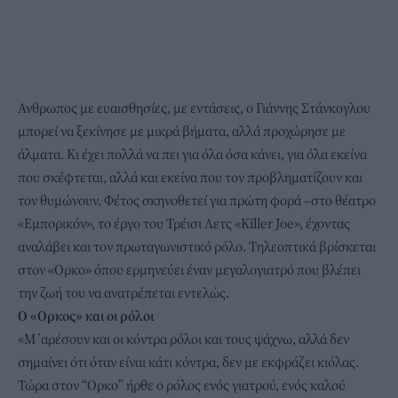
Ανθρωπος με ευαισθησίες, με εντάσεις, ο Γιάννης Στάνκογλου
μπορεί να ξεκίνησε με μικρά βήματα, αλλά προχώρησε με
άλματα. Κι έχει πολλά να πει για όλα όσα κάνει, για όλα εκείνα
που σκέφτεται, αλλά και εκείνα που τον προβληματίζουν και
τον θυμώνουν. Φέτος σκηνοθετεί για πρώτη φορά –στο θέατρο
«Εμπορικόν», το έργο του Τρέισι Λετς «Killer Joe», έχοντας
αναλάβει και τον πρωταγωνιστικό ρόλο. Τηλεοπτικά βρίσκεται
στον «Ορκο» όπου ερμηνεύει έναν μεγαλογιατρό που βλέπει
την ζωή του να ανατρέπεται εντελώς.
Ο «Ορκος» και οι ρόλοι
«Μ΄αρέσουν και οι κόντρα ρόλοι και τους ψάχνω, αλλά δεν
σημαίνει ότι όταν είναι κάτι κόντρα, δεν με εκφράζει κιόλας.
Τώρα στον “Ορκο” ήρθε ο ρόλος ενός γιατρού, ενός καλού