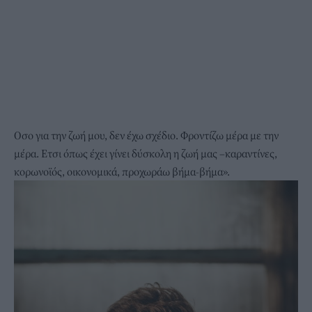
Οσο για την ζωή μου, δεν έχω σχέδιο. Φροντίζω μέρα με την
μέρα. Ετσι όπως έχει γίνει δύσκολη η ζωή μας –καραντίνες,
κορωνοϊός, οικονομικά, προχωράω βήμα-βήμα».