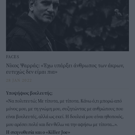
FACES
Νίκος Ψαρράς: «Έχω υπάρξει άνθρωπος των άκρων,
ευτυχώς δεν είμαι πια»
28 JAN 2022
Υποψήφιος βουλευτής;
«Να πολιτευτώ; Με τίποτα, με τίποτα. Κάνω ό,τι μπορώ από
μόνος μου, με τη γνώμη μου, συζητώντας με ανθρώπους που
είναι βουλευτές, αλλά ως εκεί. Η δουλειά μου είναι ηθοποιός,
μου αρέσει πολύ και δεν θέλω να την αφήσω με τίποτα...».
Η σκηνοθεσία και ο «Killer Joe»