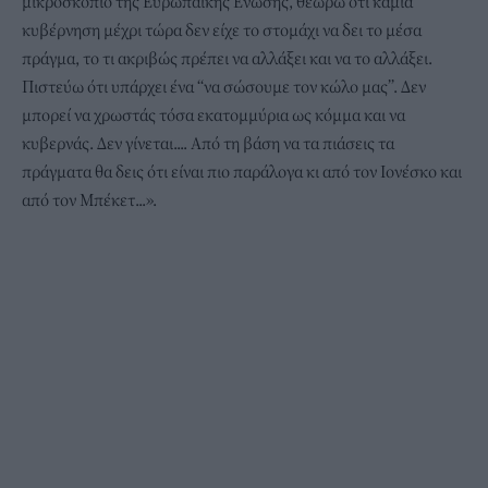
μικροσκόπιο της Ευρωπαϊκής Ενωσης, θεωρώ ότι καμία
κυβέρνηση μέχρι τώρα δεν είχε το στομάχι να δει το μέσα
πράγμα, το τι ακριβώς πρέπει να αλλάξει και να το αλλάξει.
Πιστεύω ότι υπάρχει ένα “να σώσουμε τον κώλο μας”. Δεν
μπορεί να χρωστάς τόσα εκατομμύρια ως κόμμα και να
κυβερνάς. Δεν γίνεται.... Από τη βάση να τα πιάσεις τα
πράγματα θα δεις ότι είναι πιο παράλογα κι από τον Ιονέσκο και
από τον Μπέκετ...».