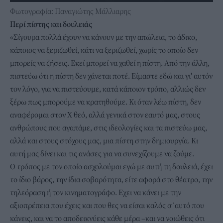
Φωτογραφία: Παναγιώτης Μάλλιαρης
Περί πίστης και δουλειάς
«Σίγουρα πολλά έχουν να κάνουν με την απώλεια, το άδικο,
κάποιος να ξεριζωθεί, κάτι να ξεριζωθεί, χωρίς το οποίο δεν
μπορείς να ζήσεις. Εκεί μπορεί να χαθεί η πίστη. Από την άλλη,
πιστεύω ότι η πίστη δεν χάνεται ποτέ. Είμαστε εδώ και γι' αυτόν
τον λόγο, για να πιστεύουμε, κατά κάποιον τρόπο, αλλιώς δεν
ξέρω πως μπορούμε να κρατηθούμε. Κι όταν λέω πίστη, δεν
αναφέρομαι στον Χ θεό, αλλά γενικά στον εαυτό μας, στους
ανθρώπους που αγαπάμε, στις ιδεολογίες και τα πιστεύω μας,
αλλά και στους στόχους μας, μια πίστη στην δημιουργία. Κι
αυτή μας δίνει και τις ανάσες για να συνεχίζουμε να ζούμε.
Ο τρόπος με τον οποίο ασχολούμαι εγώ με αυτή τη δουλειά, έχει
το ίδιο βάρος, την ίδια σοβαρότητα, είτε αφορά στο θέατρο, την
τηλεόραση ή τον κινηματογράφο. Εχει να κάνει με την
αξιοπρέπεια που έχεις και που θες να είσαι καλός σ΄αυτό που
κάνεις, και να το αποδεικνύεις κάθε μέρα –και να νοιώθεις ότι