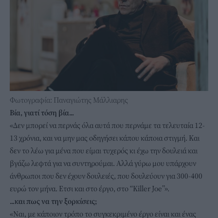
Φωτογραφία: Παναγιώτης Μάλλιαρης
Βία, γιατί τόση βία...
«Δεν μπορεί να περνάς όλα αυτά που περνάμε τα τελευταία 12-
13 χρόνια, και να μην μας οδηγήσει κάπου κάποια στιγμή. Και
δεν το λέω για μένα που είμαι τυχερός κι έχω την δουλειά και
βγάζω λεφτά για να συντηρούμαι. Αλλά γύρω μου υπάρχουν
άνθρωποι που δεν έχουν δουλειές, που δουλεύουν για 300-400
ευρώ τον μήνα. Ετσι και στο έργο, στο “Killer Joe”».
...και πως να την ξορκίσεις;
«Ναι, με κάποιον τρόπο το συγκεκριμένο έργο είναι και ένας