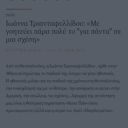
FACES
Ιωάννα Τριανταφυλλίδου: «Με
γοητεύει πάρα πολύ το "για πάντα" σε
μια σχέση»
ΧΡΙΣΤΙΝΑ ΖΑΧΟΥ
⸻
25 MAR 2024
Από τη Θεσσαλονίκη, η
Ιωάννα Τριανταφυλλίδου
, ήρθε στην
Αθήνα κυνηγώντας το παιδικό της όνειρο: να γίνει ηθοποιός.
Η ηθοποιός μιλάει για τα παιδικά της χρόνια στη Θεσσαλονίκη,
την ενασχόλησή της με το θέατρο, την απόφαση να φύγει στην
Αμερική, την απώλεια, τις σχέσεις...Αφορμή της συνάντηση
μας είναι η θεατρική παράσταση «Burn This» όπου
πρωταγωνιστεί αλλά και η σειρά του Ant1 «Παγιδευμένοι».