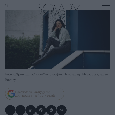
Iωάννα Τριανταφυλλίδου/Φωτογραφία: Παναγιώτης Μάλλιαρης για το
Bovary
Πρόσθεσε το
Bovary.gr
ως
προτιμώμενη πηγή στην
google