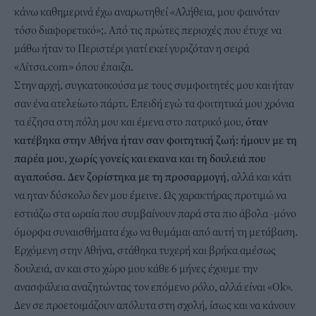
κάνω καθημερινά έχω αναρωτηθεί «Αλήθεια, μου φαινόταν
τόσο διαφορετικό»;. Από τις πρώτες περιοχές που έτυχε να
μάθω ήταν το Περιστέρι γιατί εκεί γυριζόταν η σειρά
«Λίτσα.com» όπου έπαιζα.
Στην αρχή, συγκατοικούσα με τους συμφοιτητές μου και ήταν
σαν ένα ατελείωτο πάρτι. Επειδή εγώ τα φοιτητικά μου χρόνια
τα έζησα στη πόλη μου και έμενα στο πατρικό μου,
όταν
κατέβηκα στην Αθήνα ήταν σαν φοιτητική ζωή: ήμουν με τη
παρέα μου, χωρίς γονείς και εκανα και τη δουλειά που
αγαπούσα. Δεν ζορίστηκα με τη προσαρμογή
, αλλά και κάτι
να ηταν δύσκολο δεν μου έμεινε. Ως χαρακτήρας προτιμώ να
εστιάζω στα ωραία που συμβαίνουν παρά στα πιο άβολα -μόνο
όμορφα συναισθήματα έχω να θυμάμαι από αυτή τη μετάβαση.
Ερχόμενη στην Αθήνα, στάθηκα τυχερή και βρήκα αμέσως
δουλειά, αν και στο χώρο μου κάθε 6 μήνες έχουμε την
ανασφάλεια αναζητώντας τον επόμενο ρόλο, αλλά είναι «Ok».
Δεν σε προετοιμάζουν απόλυτα στη σχολή, ίσως και να κάνουν