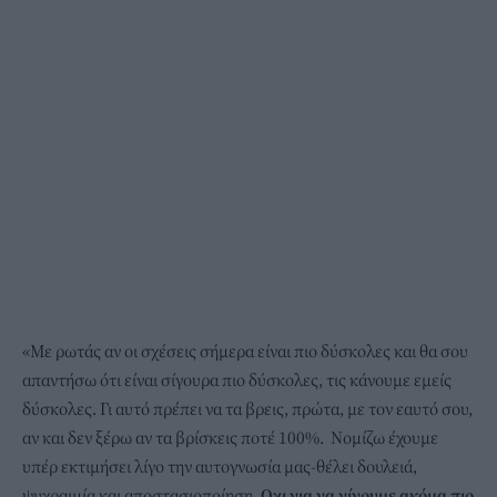
«Με ρωτάς αν οι σχέσεις σήμερα είναι πιο δύσκολες και θα σου
απαντήσω ότι είναι σίγουρα πιο δύσκολες, τις κάνουμε εμείς
δύσκολες. Γι αυτό πρέπει να τα βρεις, πρώτα, με τον εαυτό σου,
αν και δεν ξέρω αν τα βρίσκεις ποτέ 100%. Νομίζω έχουμε
υπέρ εκτιμήσει λίγο την αυτογνωσία μας-θέλει δουλειά,
ψυχραιμία και αποστασιοποίηση.
Οχι για να γίνουμε ακόμα πιο