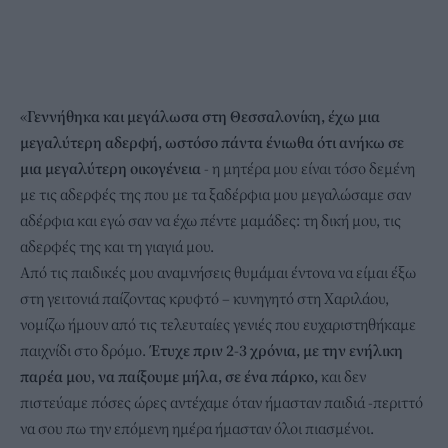
«
Γεννήθηκα και μεγάλωσα στη Θεσσαλονίκη, έχω μια
μεγαλύτερη αδερφή, ωστόσο πάντα ένιωθα ότι ανήκω σε
μια μεγαλύτερη οικογένεια
- η μητέρα μου είναι τόσο δεμένη
με τις αδερφές της που με τα ξαδέρφια μου μεγαλώσαμε σαν
αδέρφια και εγώ σαν να έχω πέντε μαμάδες: τη δική μου, τις
αδερφές της και τη γιαγιά μου.
Από τις παιδικές μου αναμνήσεις θυμάμαι έντονα να είμαι έξω
στη γειτονιά παίζοντας κρυφτό – κυνηγητό στη Χαριλάου,
νομίζω ήμουν από τις τελευταίες γενιές που ευχαριστηθήκαμε
παιχνίδι στο δρόμο.
Έτυχε πριν 2-3 χρόνια, με την ενήλικη
παρέα μου, να παίξουμε μήλα, σε ένα πάρκο,
και δεν
πιστεύαμε πόσες ώρες αντέχαμε όταν ήμασταν παιδιά -περιττό
να σου πω την επόμενη ημέρα ήμασταν όλοι πιασμένοι.