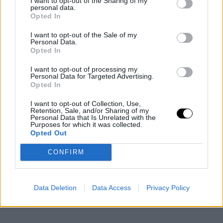
I want to opt-out of the Sharing of my
personal data.
Opted In
I want to opt-out of the Sale of my
Φωτογραφία: Παναγιώτης Μάλλιαρης
Personal Data.
Opted In
Τα χρόνια στην Αμερική τα θυμάμαι με πολύ ενθουσιασμό
-προφανώς, έχει δυσκολίες να πας σε μια άλλη ήπειρο, να
I want to opt-out of processing my
Personal Data for Targeted Advertising.
συστηθείς από την αρχή, να βρεις τα πατήματα σου, να κάνεις
Opted In
τον κύκλο σου, αλλά εγώ ήμουν εκεί που ήθελα! Άρπαξα
I want to opt-out of Collection, Use,
ερεθίσματα από παντού και ήμουν ανοιχτή στο
Retention, Sale, and/or Sharing of my
Personal Data that Is Unrelated with the
να απορροφήσω όση περισσότερη πληροφορία μπορούσα.
Purposes for which it was collected.
Νιώθω ότι με έκανε πιο πλούσια ως άνθρωπο. Μεσα απο τη
Opted Out
συμμετοχή μου σε κάποιες σειρές και ταινίες είδα ένα
CONFIRM
διαφορετικό τρόπο δουλειάς σε σχέση με το όσα είχα μάθει
στην Ελλάδα, κυρίως σε σχέση με το τεχνικό κομμάτι.
Data Deletion
Data Access
Privacy Policy