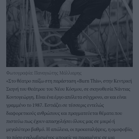
Φωτογραφία: Παναγιώτης Μάλλιαρης
«Στο θέατρο παίζω στη παράσταση «Burn This», στην Κεντρική
Σκηνή του Θεάτρου του Νέου Κόσμου, σε σκηνοθεσία Νάντιας
Κοντογεώργη. Είναι ένα έργο απόλυτα σύγχρονο, αν και είναι
γραμμένο το 1987. Εστιάζει σε τέσσερις εντελώς
διαφορετικούς ανθρώπους και πραγματεύεται θέματα που
πιστεύω πως έχουν απασχολήσει όλους μας σε μικρό ή
μεγαλύτερο βαθμό. Η απώλεια, οι προκαταλήψεις, η ομοφοβία,
το πόσο εγκλωβισμένος μπορείς να παραμένεις σε μια