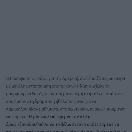
«Η απόφαση να φύγω για την Αμερική, ενώ έπαιζα σε μια σειρά
με μεγάλη ανταπόκριση απο το κοινό («Μην αρχίζεις τη
μουρμούρα») δεν έγινε από τη μια στιγμή στην άλλη. Από τότε
που ήμουν στη δραματική ήθελα να φύγω για να
παρακολουθήσω μαθήματα, στο εξωτερικό, κυρίως υποκριτική
για κάμερα.
Η μία δουλειά έφερνε την άλλη,
όμως εξακολουθούσα να το θέλω έντονα οπότε έπρεπε να
πάρω μια απόφαση: ή να το τολμήσω ή να το βγάλω τελείως