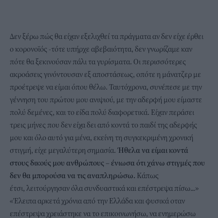
Δεν ξέρω πώς θα είχαν εξελιχθεί τα πράγματα αν δεν είχε έρθει
ο κορονοϊός -τότε υπήρχε αβεβαιότητα, δεν γνωρίζαμε καν
πότε θα ξεκινούσαν πάλι τα γυρίσματα. Οι περισσότερες
ακροάσεις γινόντουσαν εξ αποστάσεως, οπότε η μάνατζερ με
προέτρεψε να είμαι όπου θέλω. Ταυτόχρονα, συνέπεσε με την
γέννηση του πρώτου μου ανιψιού, με την αδερφή μου είμαστε
πολύ δεμένες, και το είδα πολύ διαφορετικά. Είχαν περάσει
τρεις μήνες που δεν είχα δει από κοντά το παιδί της αδερφής
μου και όλο αυτό για μένα, εκείνη τη συγκεκριμένη χρονική
στιγμή, είχε μεγαλύτερη σημασία.
Ήθελα να είμαι κοντά
στους δικούς μου ανθρώπους – ένιωσα ότι χάνω στιγμές που
δεν θα μπορούσα να τις αναπληρώσω.
Κάπως
έτσι, λειτούργησαν όλα συνδυαστικά και επέστρεψα πίσω...»
«Έλειπα αρκετά χρόνια από την Ελλάδα και φυσικά οταν
επέστρεψα χρειάστηκε να το επικοινωνήσω, να ενημερώσω