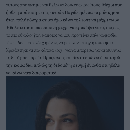
αυτούς που εκτιμώ και θέλω να δουλεύω μαζί τους.
Μέχρι που
ήρθε η πρόταση για τη σειρά «Παγιδευμένοι» -ο ρόλος μου
ήταν πολύ κόντρα σε ότι έχω κάνει τηλεοπτικά μέχρι τώρα.
Ήθελε κι αυτό μια επιμονή μέχρι να προκύψει γιατί
, σαφώς,
το πιο εύκολο ήταν κάποιος να μου προτείνει πάλι κωμωδία
-ένα είδος που ενδεχομένως να με είχαν κατηγοριοποιήσει.
Χρειάστηκε να πω κάποια «όχι» για να μπορέσω να κατευθύνω
τη δική μου πορεία.
Προφανώς και δεν ακυρώνω ή υποτιμώ
την κωμωδία, απλώς τη δεδομένη στιγμή ένιωθα οτι ήθελα
να κάνω κάτι διαφορετικό.