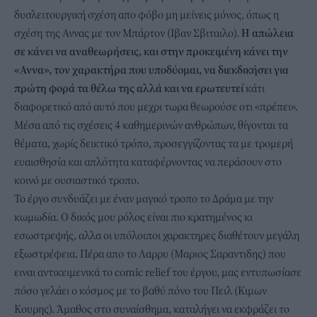
δυσλειτουργική σχέση απο φόβο μη μείνεις μόνος, όπως η
σχέση της Αννας με τον Μπάρτον (Ιβαν Σβιταιλο).
Η απώλεια
σε κάνει να αναθεωρήσεις, και στην προκειμένη κάνει την
«Αννα», τον χαρακτήρα που υποδύομαι, να διεκδικήσει για
πρώτη φορά τα θέλω της αλλά και να ερωτευτεί
κάτι
διαφορετικό από αυτό που μεχρι τωρα θεωρούσε οτι «πρέπει».
Μέσα από τις σχέσεις 4 καθημερινών ανθρώπων, θίγονται τα
θέματα, χωρίς δεικτικό τρόπο, προσεγγίζοντας τα με τρομερή
ευαισθησία και απλότητα καταφέρνοντας να περάσουν στο
κοινό με ουσιαστικό τροπο.
Το έργο συνδυάζει με έναν μαγικό τροπο το Δράμα με την
κωμωδία. Ο δικός μου ρόλος είναι πιο κρατημένος κι
εσωστρεφής, αλλα οι υπόλοιποι χαρακτηρες διαθέτουν μεγάλη
εξωστρέφεια. Πέρα απο το Λαρρυ (Μαριος Σαραντιδης) που
ειναι αντικειμενικά το comic relief του έργου, μας εντυπωσίασε
πόσο γελάει ο κόσμος με το βαθύ πόνο του Πειλ (Κιμων
Κουρης). Άμαθος στο συναίσθημα, καταλήγει να εκφράζει το