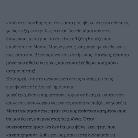
«Από τότε που θυμάμαι τον εαυτό μου ήθελα να γίνω ηθοποιός,
χωρίς να ξέρω ακριβώς τι είναι. Δεν θυμάμαι καν πότε
διαχώρισα, μέσα μου, το ότι είναι η Τζένη Καρέζη που
υποδύεται τη Μαντώ Μαυρογένους -σε μικρή ηλικία θεωρείς
πως αυτό που βλέπεις είναι και ο άνθρωπος.
Πάντως, ήταν το
μόνο που ήθελα να γίνω, και στον ελεύθερο μου χρόνο
αστροναύτης!
Στην αρχή, όταν το ανακοίνωσα στους γονείς μου τους
είχε φανεί πολύ λογικό, ήμουν και
χορεύτρια, έκανα παραστάσεις χορού σε θέατρα, οπότε ήταν
απόλυτα φυσιολογικό για ένα κοριτσάκι να παίζει, να χορεύει.
Μετά θεώρησαν πως ήταν ένα κοριτσίστικο καπρίτσιο που
θα μου έφευγε περνώντας τα χρόνια. Όταν
συνειδητοποίησαν ότι δεν θα μου φύγει εκεί ήταν που
«ανησύχησαν».
Κάθε γονιός μπαίνει στη διαδικασία να