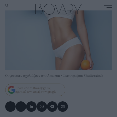
Οι γυναίκες σχολιάζουν στο Amazon / Φωτογραφία: Shutterstock
Πρόσθεσε το
Bovary.gr
ως
προτιμώμενη πηγή στην
google