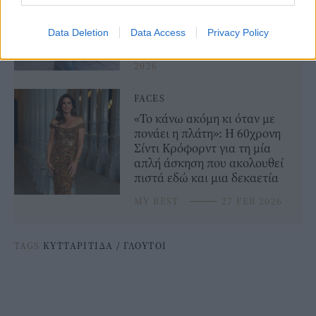
πόσο καλή είναι η φυσική
σας κατάσταση μετά τα 50
Data Deletion
Data Access
Privacy Policy
WELLNESS
⸻
09 MAR
2026
FACES
«Το κάνω ακόμη κι όταν με
πονάει η πλάτη»: Η 60χρονη
Σίντι Κρόφορντ για τη μία
απλή άσκηση που ακολουθεί
πιστά εδώ και μια δεκαετία
MY BEST
⸻
27 FEB 2026
TAGS
ΚΥΤΤΑΡΙΤΙΔΑ
/
ΓΛΟΥΤΟΙ