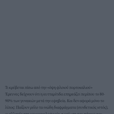
Τι κρύβεται πίσω από την «όψη φλοιού πορτοκαλιού»
Έρευνες δείχνουν ότι η κυτταρίτιδα επηρεάζει περίπου το 80-
90% των γυναικών μετά την εφηβεία. Και δεν αφορά μόνο το
λίπος: Παίζουν ρόλο τα ινώδη διαφράγματα (συνδετικός ιστός),
οι αλλαγές στη μικροκυκλοφορία, η μείωση του πάχους του