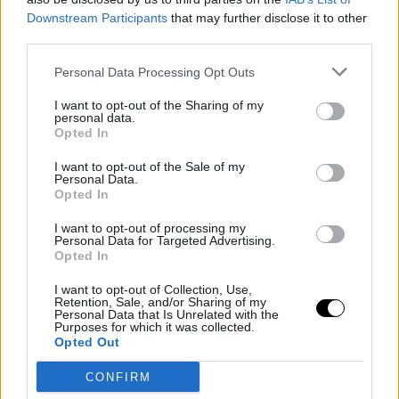
αστραγάλους προς τα πάνω και μετά το ντους με λάδι για
Downstream Participants
that may further disclose it to other
third parties.
καλύτερη ολίσθηση.
Άγχος και ύπνος: Προσπάθησε να κοιμάσαι 7-8 ώρες και να
Personal Data Processing Opt Outs
δημιουργείς πραγματικά διαλείμματα μέσα στη μέρα. Ένας
I want to opt-out of the Sharing of my
σύντομος περίπατος ή λίγα λεπτά καθοδηγούμενης αναπνοής
personal data.
βοηθούν περισσότερο από όσο νομίζεις.
Opted In
I want to opt-out of the Sale of my
BEAUTY
Personal Data.
Opted In
Φαγούρα στο τριχωτό της
κεφαλής: Τα σημάδια που
I want to opt-out of processing my
δείχνουν ότι η αιτία δεν είναι
Personal Data for Targeted Advertising.
το σαμπουάν, αλλά ένα
Opted In
μήνυμα του σώματος που δεν
I want to opt-out of Collection, Use,
πρέπει να αγνοήσετε
Retention, Sale, and/or Sharing of my
Personal Data that Is Unrelated with the
HAIR
⸻
03 MAR 2026
Purposes for which it was collected.
Opted Out
BEAUTY
CONFIRM
Η απλή άσκηση που δείχνει