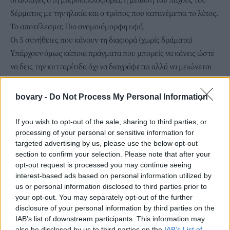
δέρματος με την ηλικία και ο τρόπος που κατανέμεται το λίπος.
Το αποτέλεσμα; Πιο ανομοιόμορφη υφή.
Οι 5 συνήθειες που κάνουν τη διαφορά (χωρίς δράματα)
Υπάρχουν όμως κάποια πράγματα που μπορείς να κάνεις ώστε
να δεις την κυτταρίτιδα όχι να διαγράφεται αλλά να μειώνεται
αισθητά.
Ενυδάτωση: Στόχευσε σε 1,5–2 λίτρα νερό μέσα στη μέρα·
bovary -
Do Not Process My Personal Information
ξεκίνα το πρωί με ένα ποτήρι και, αν δυσκολεύεσαι, πρόσθεσε
λεμόνι ή δυόσμο. Αντικατάστησε τα αναψυκτικά και τους
If you wish to opt-out of the sale, sharing to third parties, or
χυμούς με νερό ή τσάι χωρίς ζάχαρη.
processing of your personal or sensitive information for
targeted advertising by us, please use the below opt-out
Περισσότερη κίνηση: Στόχευσε σε 8.000 – 10.000 βήματα την
section to confirm your selection. Please note that after your
ημέρα και να σηκώνεσαι από την καρέκλα κάθε ώρα.
opt-out request is processed you may continue seeing
Λιγότερο αλάτι και ζάχαρη: Περιόρισε τα υπερ-επεξεργασμένα
interest-based ads based on personal information utilized by
τρόφιμα, τα πατατάκια και το fast-food. Δώσε προτεραιότητα
us or personal information disclosed to third parties prior to
your opt-out. You may separately opt-out of the further
σε λαχανικά, φρούτα και προϊόντα ολικής άλεσης και πρόσθεσε
disclosure of your personal information by third parties on the
πρωτεΐνη στη διατροφή σου (αυγά, ψάρι, όσπρια).
IAB’s list of downstream participants. This information may
Μασάζ: Πέντε λεπτά πριν το ντους, κάνε μασάζ από τους
also be disclosed by us to third parties on the
IAB’s List of