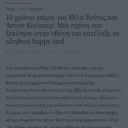
FACES
⸻
MY BEST
10 χρόνια γάμου για Μίλα Κούνις και
Άστον Κούτσερ: Μια σχέση που
ξεκίνησε στην οθόνη και κατέληξε σε
αληθινό happy end
ΧΡΙΣΤΙΝΑ ΖΑΧΟΥ
⸻
13 AUG 2025
Από τη φιλία στο «That '70s Show» στον γάμο και την
οικογένεια. Το φετινό καλοκαίρι ο Άστον Κούτσερ και η
Μίλα
Κούνις
συμπληρώνουν δέκα χρόνια παντρεμένοι.
Η σχέση του Άστον Κούτσερ και της Μίλα Κούνις θα μπορούσε
να ήταν βγαλμένη από κάποιο τηλεοπτικό σενάριο. Άλλωστε,
πόσο συχνά συναντάς τον μελλοντικό σου σύζυγο στα 14 σου;
Κι όμως, αυτό ακριβώς συνέβη στη Μίλα Κούνις όταν, έφηβη
ακόμα, γνώρισε τον Άστον Κούτσερ στα γυρίσματα του «
That
‘70s Show»
. Εκείνος 20, εκείνη μαθήτρια. Εκείνος ο «cool»