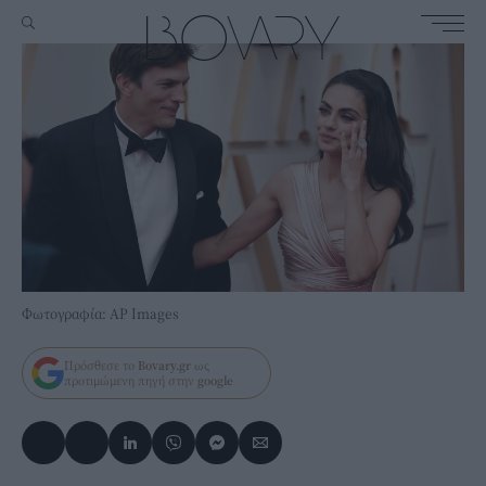
Φωτογραφία: AP Images
Πρόσθεσε το
Bovary.gr
ως
προτιμώμενη πηγή στην
google