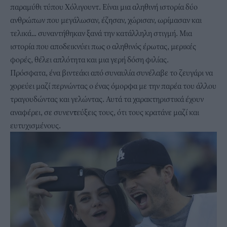
παραμύθι τύπου Χόλιγουντ. Είναι μια αληθινή ιστορία δύο
ανθρώπων που μεγάλωσαν, έζησαν, χώρισαν, ωρίμασαν και
τελικά... συναντήθηκαν ξανά την κατάλληλη στιγμή. Μια
ιστορία που αποδεικνύει πως ο αληθινός έρωτας, μερικές
φορές, θέλει απλότητα και μια γερή δόση φιλίας.
Πρόσφατα, ένα βιντεάκι από συναυλία συνέλαβε το ζευγάρι να
χορεύει μαζί περνώντας ο ένας όμορφα με την παρέα του άλλου
τραγουδώντας και γελώντας. Αυτά τα χαρακτηριστικά έχουν
αναφέρει, σε συνεν
τ
εύξεις τους, ότι τους κρατάνε μαζί και
ευτυχισμένους.