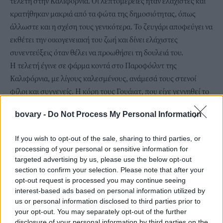
τελετή στην Καλιφόρνια. Οι λεπτομέρειες ήταν ελάχιστες και
κρατήθηκαν μακριά από τα φώτα της δημοσιότητας, όπως
άλλωστε και η σχέση τους γενικότερα. Το ζευγάρι αποφεύγει να
εκθέτει την οικογενειακή του ζωή και δίνει ελάχιστες
συνεντεύξεις όταν θέλει να προωθήσει τη δουλειά του.
Η τελετή έγινε σε φάρμα κοντά στο Παροφόιλντ της
Καλιφόρνια, με λίγους καλεσμένους, ανάμεσά τους στενοί
φίλοι και συγγενείς. Η κόρη τους Γουάιατ, που είχε γεννηθεί το
2014, ήταν παρούσα στον όμορφο σεμνό γάμο των γονιών της.
bovary -
Do Not Process My Personal Information
If you wish to opt-out of the sale, sharing to third parties, or
processing of your personal or sensitive information for
targeted advertising by us, please use the below opt-out
section to confirm your selection. Please note that after your
opt-out request is processed you may continue seeing
interest-based ads based on personal information utilized by
us or personal information disclosed to third parties prior to
your opt-out. You may separately opt-out of the further
disclosure of your personal information by third parties on the