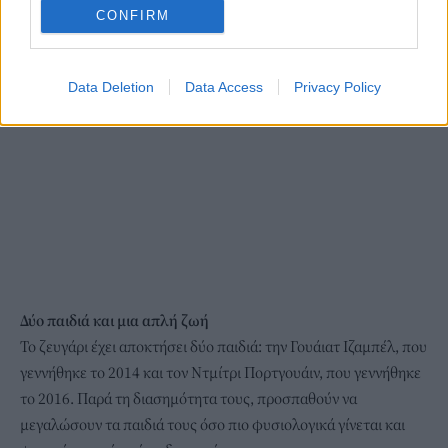
CONFIRM
Data Deletion
Data Access
Privacy Policy
Δύο παιδιά και μια απλή ζωή
Το ζευγάρι έχει αποκτήσει δύο παιδιά: την Γουάιατ Ιζαμπέλ, που
γεννήθηκε το 2014 και τον Ντμίτρι Πορτγουάιν, που γεννήθηκε
το 2016. Παρά τη διασημότητα τους, προσπαθούν να
μεγαλώσουν τα παιδιά τους όσο πιο φυσιολογικά γίνεται και