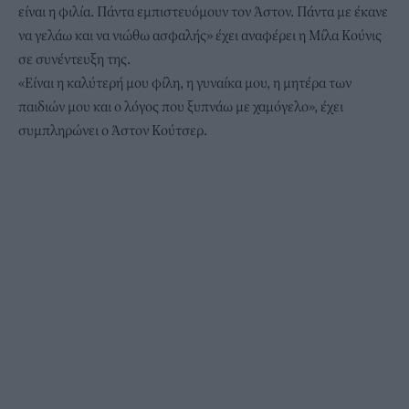
είναι η φιλία. Πάντα εμπιστευόμουν τον Άστον. Πάντα με έκανε
να γελάω και να νιώθω ασφαλής» έχει αναφέρει η Μίλα Κούνις
σε συνέντευξη της.
«Είναι η καλύτερή μου φίλη, η γυναίκα μου, η μητέρα των
παιδιών μου και ο λόγος που ξυπνάω με χαμόγελο», έχει
συμπληρώνει ο Άστον Κούτσερ.