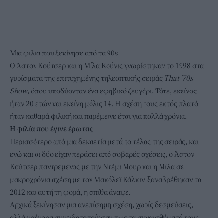
Μια φιλία που ξεκίνησε από τα 90s
Ο Άστον Κούτσερ και η Μίλα Κούνις γνωρίστηκαν το 1998 στα
γυρίσματα της επιτυχημένης τηλεοπτικής σειράς
That '70s
Show
, όπου υποδύονταν ένα εφηβικό ζευγάρι. Τότε, εκείνος
ήταν 20 ετών και εκείνη μόλις 14. Η σχέση τους εκτός πλατό
ήταν καθαρά φιλική και παρέμεινε έτσι για πολλά χρόνια.
Η φιλία που έγινε έρωτας
Περισσότερο από μια δεκαετία μετά το τέλος της σειράς, και
ενώ και οι δύο είχαν περάσει από σοβαρές σχέσεις, ο Άστον
Κούτσερ παντρεμένος με την Ντέμι Μουρ και η Μίλα σε
μακροχρόνια σχέση με τον Μακόλεϊ Κάλκιν, ξαναβρέθηκαν το
2012 και αυτή τη φορά, η σπίθα άναψε.
Αρχικά ξεκίνησαν μια ανεπίσημη σχέση, χωρίς δεσμεύσεις,
αλλά γρήγορα συνειδητοποίησαν πως τα συναισθήματά τους