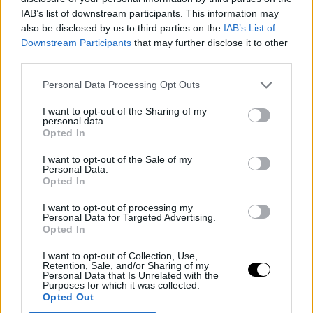
IAB’s list of downstream participants. This information may
also be disclosed by us to third parties on the
IAB’s List of
Downstream Participants
that may further disclose it to other
Σε επίσημη εκδήλωση
third parties.
«Ο γάμος μας ήταν δικός μας. Ήταν ήσυχος και γεμάτος αγάπη»,
έχει αναφέρει παλαιότερα ο ηθοποιός σε συνέντευξη του χωρίς
Personal Data Processing Opt Outs
να δίνει περαιτέρω λεπτομέρειες.
I want to opt-out of the Sharing of my
personal data.
Opted In
I want to opt-out of the Sale of my
Personal Data.
Opted In
I want to opt-out of processing my
Personal Data for Targeted Advertising.
Opted In
I want to opt-out of Collection, Use,
Retention, Sale, and/or Sharing of my
Personal Data that Is Unrelated with the
Purposes for which it was collected.
Opted Out