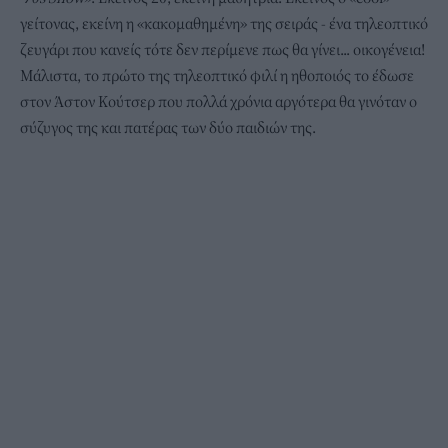
γείτονας, εκείνη η «κακομαθημένη» της σειράς - ένα τηλεοπτικό
ζευγάρι που κανείς τότε δεν περίμενε πως θα γίνει... οικογένεια!
Μάλιστα, το πρώτο της τηλεοπτικό φιλί η ηθοποιός το έδωσε
στον Άστον Κούτσερ που πολλά χρόνια αργότερα θα γινόταν ο
σύζυγος της και πατέρας των δύο παιδιών της.