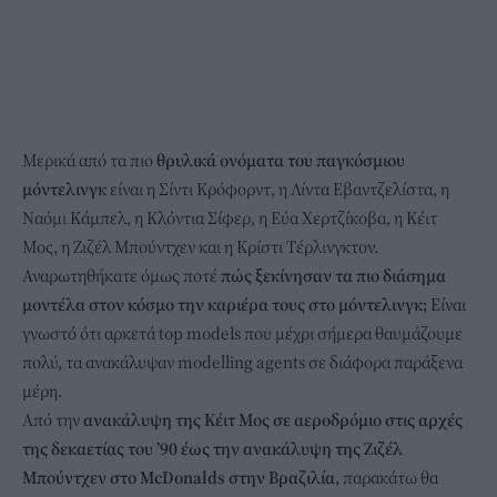
Μερικά από τα πιο
θρυλικά ονόματα του παγκόσμιου
μόντελινγκ
είναι η Σίντι Κρόφορντ, η Λίντα Εβαντζελίστα, η
Ναόμι Κάμπελ, η Κλόντια Σίφερ, η Εύα Χερτζίκοβα, η Κέιτ
Μος, η Ζιζέλ Μπούντχεν και η Κρίστι Τέρλινγκτον.
Αναρωτηθήκατε όμως ποτέ
πώς ξεκίνησαν τα πιο διάσημα
μοντέλα στον κόσμο την καριέρα τους στο μόντελινγκ;
Είναι
γνωστό ότι αρκετά top models που μέχρι σήμερα θαυμάζουμε
πολύ, τα ανακάλυψαν modelling agents σε διάφορα παράξενα
μέρη.
Από την
ανακάλυψη της Κέιτ Μος σε αεροδρόμιο στις αρχές
της δεκαετίας του ’90 έως την ανακάλυψη της Ζιζέλ
Μπούντχεν στο McDonalds στην Βραζιλία,
παρακάτω θα