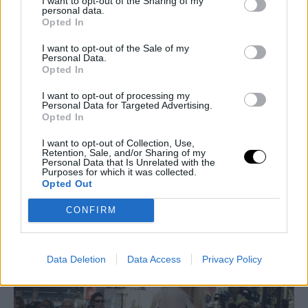
I want to opt-out of the Sharing of my
της καριέρας της δεν μιλούσε καν στις φωτογραφίσεις.
Παρά
personal data.
Opted In
την επιμονή της μητέρας της να τελειώσει πρώτα το σχολείο,
εκείνη συμφώνησε να πάει στο Παρίσι για τα πρώτα
I want to opt-out of the Sale of my
Personal Data.
δοκιμαστικά. Σε ελάχιστο διάστημα ο
Καρλ Λάγκερφελντ,
ο
Opted In
διάσημος σχεδιαστής του οίκου Chanel, την έκανε μούσα του
και σύναψε μαζί της αποκλειστικό συμβόλαιο συνεργασίας. Τα
I want to opt-out of processing my
Personal Data for Targeted Advertising.
τζιν της φίρμας Guess ποτέ δεν διαφημίστηκαν με καλύτερο
Opted In
τρόπο. Υπήρξε μια από τις 5 κορυφαίες μαζί με τις Ναόμι
I want to opt-out of Collection, Use,
Κάμπελ, Σίντι Κρόφορντ, Ελ Μακφέρσον και Λίντα
Retention, Sale, and/or Sharing of my
Personal Data that Is Unrelated with the
Εβαντζελίστα . Η Γερμανίδα supermodel ενσάρκωνε τη
Purposes for which it was collected.
σύγχρονη εκδοχή της Μπριζίτ Μπαρντό και φωτογραφήθηκε
Opted Out
για πάνω από 1000 εξώφυλλα.
CONFIRM
Data Deletion
Data Access
Privacy Policy