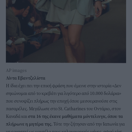
ΑP images
Λίντα Εβαντζελίστα
H ίδια έχει πει την επική φράση που έμεινε στην ιστορία «Δεν
σηκώνομαι από το κρεβάτι για λιγότερο από 10.000 δολάρια»
που συνοψίζει πλήρως την εποχή όπου μεσουρανούσε στις
πασαρέλες. Μεγάλωσε στο St. Catharines του Οντάριο, στον
Καναδά και
στα 16 της έκανε μαθήματα μόντελινγκ, όπου τα
πλήρωνε η μητέρα της.
Τότε την ζήτησαν από την Ιαπωνία για
να εργαστεί ως μοντέλο τους καλοκαιρινούς μήνες, αφού είχε