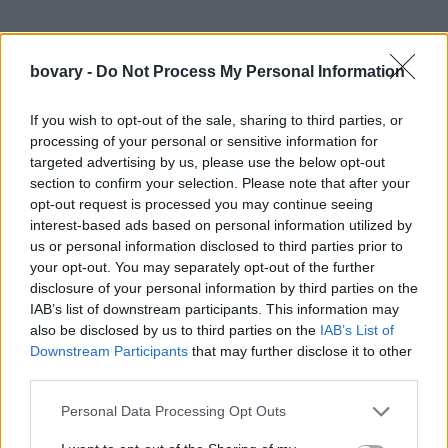
bovary -
Do Not Process My Personal Information
If you wish to opt-out of the sale, sharing to third parties, or
processing of your personal or sensitive information for
targeted advertising by us, please use the below opt-out
section to confirm your selection. Please note that after your
opt-out request is processed you may continue seeing
Ηταν μια 17χρονη εσωστρεφής και ντροπαλή κόρη
interest-based ads based on personal information utilized by
us or personal information disclosed to third parties prior to
δικηγόρου όταν την ανακάλυψε
ο
Μισέλ Λεβατόν,
διευθυντής
your opt-out. You may separately opt-out of the further
του πρακτορείου Metropolitan,
σε μια ντισκοτέκ στο
disclosure of your personal information by third parties on the
Ντίσελντορφ
να χορεύει. Η ίδια έχει αποκαλύψει σε
IAB’s list of downstream participants. This information may
συνέντευξή της ότι κανείς δεν πίστευε ποτέ ότι θα κάνει
also be disclosed by us to third parties on the
IAB’s List of
καριέρα, επειδή
ήταν πολύ ντροπαλή.
«Προσπαθούσα στην
Downstream Participants
that may further disclose it to other
third parties.
επαγγελματική μου ζωή να είμαι o σούπερμαν, ενώ στην
πραγματικότητα ήμουν ο Κλαρκ Κεντ» έχει σημειώσει
Personal Data Processing Opt Outs
χαρακτηριστικά στο Vanity Fair το 2017.
Την πρώτη περίοδο