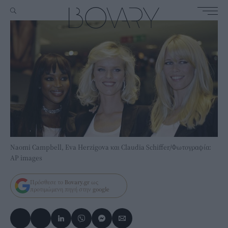
Naomi Campbell, Eva Herzigova και Claudia Schiffer/Φωτογραφία:
ΑP images
Πρόσθεσε το
Bovary.gr
ως
προτιμώμενη πηγή στην
google