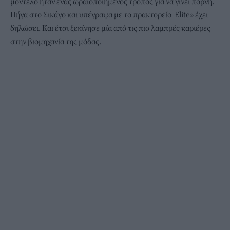
μοντέλο ήταν ένας ωραιοποιημένος τρόπος για να γίνει πόρνη.
Πήγα στο Σικάγο και υπέγραψα με το πρακτορείο Elite» έχει
δηλώσει. Και έτσι ξεκίνησε μία από τις πιο λαμπρές καριέρες
στην βιομηχανία της μόδας.