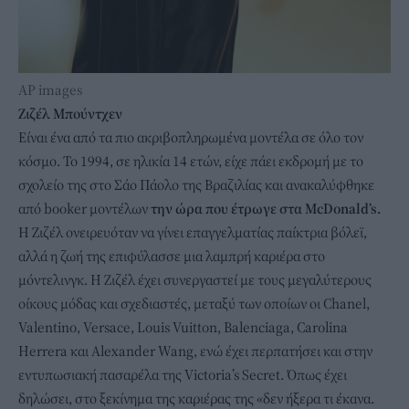
ΑP images
Ζιζέλ Μπούντχεν
Είναι ένα από τα πιο ακριβοπληρωμένα μοντέλα σε όλο τον
κόσμο. Το 1994, σε ηλικία 14 ετών, είχε πάει εκδρομή με το
σχολείο της στο Σάο Πάολο της Βραζιλίας και ανακαλύφθηκε
από booker μοντέλων
την ώρα που έτρωγε στα McDonald’s.
Η Ζιζέλ ονειρευόταν να γίνει επαγγελματίας παίκτρια βόλεϊ,
αλλά η ζωή της επιφύλασσε μια λαμπρή καριέρα στο
μόντελινγκ. Η Ζιζέλ έχει συνεργαστεί με τους μεγαλύτερους
οίκους μόδας και σχεδιαστές, μεταξύ των οποίων οι Chanel,
Valentino, Versace, Louis Vuitton, Balenciaga, Carolina
Herrera και Alexander Wang, ενώ έχει περπατήσει και στην
εντυπωσιακή πασαρέλα της Victoria’s Secret. Όπως έχει
δηλώσει, στο ξεκίνημα της καριέρας της «δεν ήξερα τι έκανα.