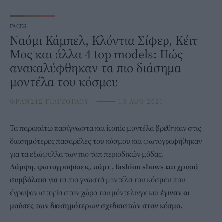
FACES
Ναόμι Κάμπελ, Κλόντια Σίφερ, Κέιτ
Μος και άλλα 4 top models: Πώς
ανακαλύφθηκαν τα πιο διάσημα
μοντέλα του κόσμου
ΦΡΑΝΣΙΣ ΓΙΑΤΖΟΓΛΟΥ
⸻
13 AUG 2021
Τα παρακάτω πασίγνωστα και iconic
μοντέλα
βρέθηκαν στις
διασημότερες πασαρέλες του κόσμου και φωτογραφήθηκαν
για τα εξώφυλλα των πιο τοπ περιοδικών μόδας.
Λάμψη, φωτογραφίσεις, πάρτι, fashion shows και χρυσά
συμβόλαια
για τα πιο γνωστά μοντέλα του κόσμου που
έγραψαν ιστορία στον χώρο του μόντελινγκ και
έγιναν οι
μούσες των διασημότερων σχεδιαστών στον κόσμο.