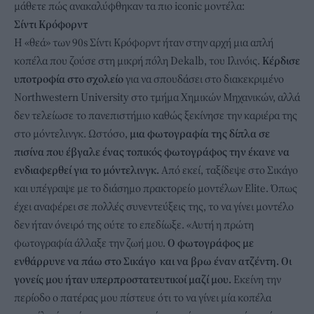
μάθετε πώς ανακαλύφθηκαν τα πιο iconic μοντέλα:
Σίντι Κρόφορντ
Η «θεά» των 90s Σίντι Κρόφορντ ήταν στην αρχή μια απλή
κοπέλα που ζούσε στη μικρή πόλη Dekalb, του Ιλινόις.
Κέρδισε
υποτροφία στο σχολείο
για να σπουδάσει στο διακεκριμένο
Northwestern University στο τμήμα Χημικών Μηχανικών, αλλά
δεν τελείωσε το πανεπιστήμιο καθώς ξεκίνησε την καριέρα της
στο μόντελινγκ. Ωστόσο,
μια φωτογραφία της δίπλα σε
πισίνα που έβγαλε ένας τοπικός φωτογράφος την έκανε να
ενδιαφερθεί για το μόντελινγκ.
Από εκεί, ταξίδεψε στο Σικάγο
και υπέγραψε με το διάσημο πρακτορείο μοντέλων Elite. Όπως
έχει αναφέρει σε πολλές συνεντεύξεις της, το να γίνει μοντέλο
δεν ήταν όνειρό της ούτε το επεδίωξε. «Αυτή η πρώτη
φωτογραφία άλλαξε την ζωή μου.
Ο φωτογράφος με
ενθάρρυνε να πάω στο Σικάγο και να βρω έναν ατζέντη. Οι
γονείς μου ήταν υπερπροστατευτικοί μαζί μου.
Εκείνη την
περίοδο ο πατέρας μου πίστευε ότι το να γίνει μία κοπέλα