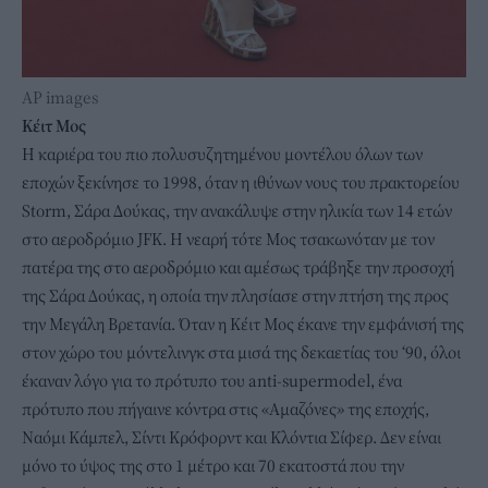
ΑP images
Κέιτ Μος
Η καριέρα του πιο πολυσυζητημένου μοντέλου όλων των
εποχών ξεκίνησε το 1998, όταν η ιθύνων νους του πρακτορείου
Storm, Σάρα Δούκας, την ανακάλυψε στην ηλικία των 14 ετών
στο αεροδρόμιο JFK. Η νεαρή τότε Μος τσακωνόταν με τον
πατέρα της στο αεροδρόμιο και αμέσως τράβηξε την προσοχή
της Σάρα Δούκας, η οποία την πλησίασε στην πτήση της προς
την Μεγάλη Βρετανία. Όταν η Κέιτ Μος έκανε την εμφάνισή της
στον χώρο του μόντελινγκ στα μισά της δεκαετίας του ‘90, όλοι
έκαναν λόγο για το πρότυπο του anti-supermodel, ένα
πρότυπο που πήγαινε κόντρα στις «Αμαζόνες» της εποχής,
Ναόμι Κάμπελ, Σίντι Κρόφορντ και Κλόντια Σίφερ. Δεν είναι
μόνο το ύψος της στο 1 μέτρο και 70 εκατοστά που την