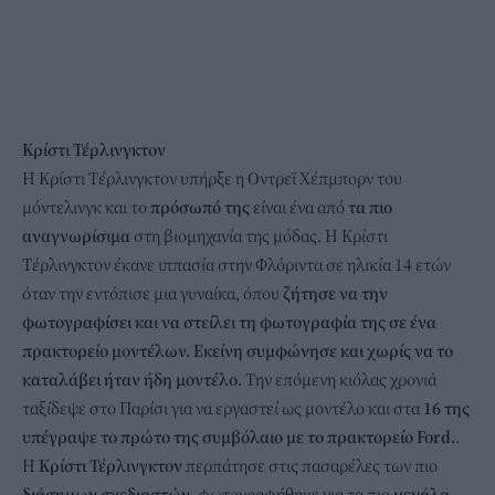
Κρίστι Τέρλινγκτον
H Κρίστι Τέρλινγκτον υπήρξε η Οντρεϊ Χέπμπορν του
μόντελινγκ και το
πρόσωπό της
είναι ένα από
τα πιο
αναγνωρίσιμα
στη βιομηχανία της μόδας. Η Κρίστι
Τέρλινγκτον έκανε ιππασία στην Φλόριντα σε ηλικία 14 ετών
όταν την εντόπισε μια γυναίκα, όπου
ζήτησε να την
φωτογραφίσει και να στείλει τη φωτογραφία της σε ένα
πρακτορείο μοντέλων. Εκείνη συμφώνησε και χωρίς να το
καταλάβει ήταν ήδη μοντέλο.
Την επόμενη κιόλας χρονιά
ταξίδεψε στο Παρίσι για να εργαστεί ως μοντέλο και στα
16 της
υπέγραψε το πρώτο της συμβόλαιο με το πρακτορείο Ford.
.
Η
Κρίστι Τέρλινγκτον
περπάτησε στις πασαρέλες των πιο
διάσημων σχεδιαστών
, φωτογραφήθηκε για τα πιο
μεγάλα