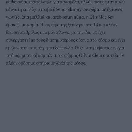
καθιστούσε ακατάλληλη για πασαρέλα, αλλά επίσης ήταν πολύ
αδύνατη και είχε στραβά δόντια.
Skinny φιγούρα, με έντονες
γωνίες, ίσια μαλλιά και απόκοσμη αύρα,
η Κέιτ Μος δεν
έμοιαζε με καμία. Η καριέρα της ξεκίνησε στα 14 και πλέον
θεωρείται θρύλος στο μόντελινγκ, με την ίδια να έχει
συνεργαστεί με τους διασημότερους οίκους στο κόσμο και έχει
εμφανιστεί σε αμέτρητα εξώφυλλα. Οι φωτογραφίσεις της για
τη διαφημιστική καμπάνια της φίρμας Calvin Clein αποτελούν
πλέον ορόσημο στη βιομηχανία της μόδας.