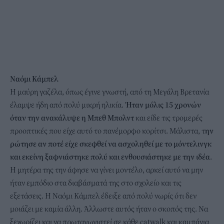
Ναόμι Κάμπελ
H μαύρη γαζέλα, όπως έγινε γνωστή, από τη Μεγάλη Βρετανία
έλαμψε ήδη από πολύ μικρή ηλικία.
Ήταν μόλις 15 χρονών
όταν την ανακάλυψε η Μπεθ Μπολντ
και είδε τις τρομερές
προοπτικές που είχε αυτό το πανέμορφο κορίτσι. Μάλιστα, τ
ην
ρώτησε αν ποτέ είχε σκεφθεί να ασχοληθεί με το μόντελινγκ
και εκείνη ξαφνιάστηκε πολύ και ενθουσιάστηκε με την ιδέα
.
Η μητέρα της την άφησε να γίνει μοντέλο, αρκεί αυτό να μην
ήταν εμπόδιο στα διαβάσματά της στο σχολείο και τις
εξετάσεις. H Ναόμι Κάμπελ έδειξε από πολύ νωρίς ότι δεν
μοιάζει με καμία άλλη. Άλλωστε αυτός ήταν ο σκοπός της. Να
ξεχωρίζει και να πρωταγωνιστεί σε κάθε catwalk και καμπάνια