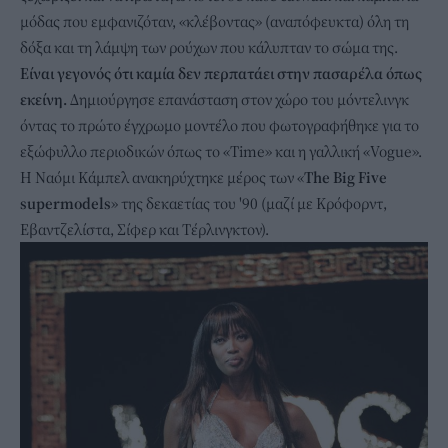
μόδας που εμφανιζόταν, «κλέβοντας» (αναπόφευκτα) όλη τη
δόξα και τη λάμψη των ρούχων που κάλυπταν το σώμα της.
Είναι γεγονός ότι καμία δεν περπατάει στην πασαρέλα όπως
εκείνη.
Δημιούργησε επανάσταση στον χώρο του μόντελινγκ
όντας το πρώτο έγχρωμο μοντέλο που φωτογραφήθηκε για το
εξώφυλλο περιοδικών όπως το «Time» και η γαλλική «Vogue».
Η Ναόμι Κάμπελ ανακηρύχτηκε μέρος των «
The Big Five
supermodels
» της δεκαετίας του '90 (μαζί με Κρόφορντ,
Εβαντζελίστα, Σίφερ και Τέρλινγκτον).