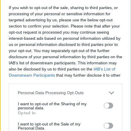
νυφικό της με στρας, πολυτίμους λίθους και αστραφτερά μικρά
If you wish to opt-out of the sale, sharing to third parties, or
κοσμήματα.
processing of your personal or sensitive information for
targeted advertising by us, please use the below opt-out
A photo posted by Kylie cosmetics now available
section to confirm your selection. Please note that after your
on Aug 4, 2016 at 7:05am PDT
(@lillylashes.uae)
opt-out request is processed you may continue seeing
Συνδυάζοντάς το με μία το ίδιο αστραφτερή τιάρα, η Βόλει
interest-based ads based on personal information utilized by
άλλαξε το χρώμα του νυφικού της από λευκό σε bronze, ενώ τα
us or personal information disclosed to third parties prior to
statement σκουλαρίκια και το περιδέραιο στο λαιμό την έκαναν
your opt-out. You may separately opt-out of the further
disclosure of your personal information by third parties on the
να είναι η πιο λαμπερή νύφη που έχουμε δει ποτέ.
IAB’s list of downstream participants. This information may
on Jul 31,
A photo posted by Eventna (@eventna.international)
also be disclosed by us to third parties on the
IAB’s List of
2016 at 1:10pm PDT
Downstream Participants
that may further disclose it to other
Μάλιστα το νυφικό της είχε τόσο μεγάλη πέραση από τις
third parties.
Instagrammers, που πλέον σε κάθε εκδήλωση εμφανίζεται με
Personal Data Processing Opt Outs
επιβλητικά λαμπερά φορέματα.
I want to opt-out of the Sharing of my
personal data.
Opted In
I want to opt-out of the Sale of my
Personal Data.