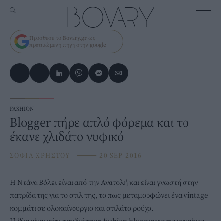
Πρόσθεσε το
Bovary.gr
ως
προτιμώμενη πηγή στην
google
FASHION
Βlogger πήρε απλό φόρεμα και το
έκανε χλιδάτο νυφικό
ΣΟΦΙΑ ΧΡΗΣΤΟΥ
⸻
20 SEP 2016
H Ντάνα Βόλει είναι από την Ανατολή και είναι γνωστή στην
πατρίδα της για το στιλ της, το πως μεταμορφώνει ένα vintage
κομμάτι σε ολοκαίνουργιο και στιλάτο ρούχο.
Η ίδια είναι κάτι σαν διάσημη fashion blogger για τις γυναίκες