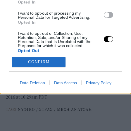
Opted In
I want to opt-out of processing my
Personal Data for Targeted Advertising.
Opted In
I want to opt-out of Collection, Use,
Retention, Sale, and/or Sharing of my
Personal Data that Is Unrelated with the
Purposes for which it was collected.
Opted Out
CONFIRM
Data Deletion
Data Access
Privacy Policy
on Aug 21,
A photo posted by Dana Wolley Zayat (@doooonie)
2016 at 10:29am PDT
TAGS
ΝΥΦΙΚΟ
/
ΣΤΡΑΣ
/
ΜΕΣΗ ΑΝΑΤΟΛΗ