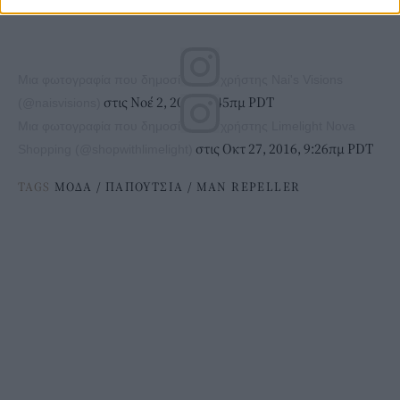
Μια φωτογραφία που δημοσίευσε ο χρήστης Nai's Visions
στις Νοέ 2, 2016, 6:45πμ PDT
(@naisvisions)
Μια φωτογραφία που δημοσίευσε ο χρήστης Limelight Nova
στις Οκτ 27, 2016, 9:26πμ PDT
Shopping (@shopwithlimelight)
TAGS
ΜΟΔΑ
/
ΠΑΠΟΥΤΣΙΑ
/
MAN REPELLER