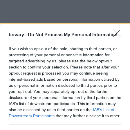
Για εκείνη τα παπούτσια είναι ένα φυσικό αντικαταθλιπτικό, για
bovary -
Do Not Process My Personal Information
αυτό και διάλεξε σχέδια και χρώματα που θα σου προκαλέσουν
χαμόγελο και χαρά, είναι όμως ταυτόχρονα κομψά και
If you wish to opt-out of the sale, sharing to third parties, or
processing of your personal or sensitive information for
ευκολοφόρετα.
targeted advertising by us, please use the below opt-out
Μια φωτογραφία που δημοσίευσε ο χρήστης Man Repeller
section to confirm your selection. Please note that after your
στις Νοέ 1, 2016, 12:33μμ PDT
(@manrepeller)
opt-out request is processed you may continue seeing
Η συλλογή καλύπτει τις ανάγκες κάθε γυναίκας, όλες τις ώρες
interest-based ads based on personal information utilized by
us or personal information disclosed to third parties prior to
της ημέρας.
your opt-out. You may separately opt-out of the further
Μια φωτογραφία που δημοσίευσε ο χρήστης Man Repeller
disclosure of your personal information by third parties on the
στις Οκτ 28, 2016, 9:10πμ PDT
(@manrepeller)
IAB’s list of downstream participants. This information may
Μια φωτογραφία που δημοσίευσε ο χρήστης The List Magazine
also be disclosed by us to third parties on the
IAB’s List of
Downstream Participants
that may further disclose it to other
στις Οκτ 27, 2016, 7:12μμ PDT
(@thelistofficial)
third parties.
Μια φωτογραφία που δημοσίευσε ο χρήστης Zapatosdelmundo