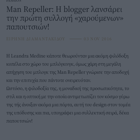
FASHION
Man Repeller: Η blogger λανσάρει
την πρώτη συλλογή «χαρούμενων»
παπουτσιών!
ΕΙΡΗΝΗ ΔΙΑΜΑΝΤΑΚΙΔΟΥ
⸻
03 NOV 2016
Η Leandra Medine κάποτε θεωρούνταν μια ακόμη φιλόδοξη
κοπέλα στο χώρο του μπλόγκινγκ, όμως χάρη στη μεγάλη
απήχηση του μπλογκ της Man Repeller γνώρισε την αποδοχή
και την επιτυχία που πάντοτε ονειρευόταν.
Ωστόσο, η φιλοδοξία της, η μοναδική της προσωπικότητα, το
στιλ και η οπτική με την οποία αντιμετωπίζει τον κόσμο γύρω
της τής άνοιξαν ακόμα μια πόρτα, αυτή του design στον τομέα
της υπόδυσης και πια, υπογράφει μια συλλεκτική σειρά, δέκα
παπουτσιών!