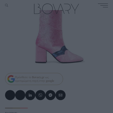
Πρόσθεσε το
Bovary.gr
ως
προτιμώμενη πηγή στην
google