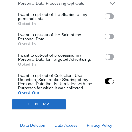
στις Οκτ 31, 2016, 10:33μμ PDT
(@zapatosdelmundo)
Personal Data Processing Opt Outs
Μια φωτογραφία που δημοσίευσε ο χρήστης PANDORA SYKES
I want to opt-out of the Sharing of my
στις Νοέ 2, 2016, 2:09πμ PDT
(@pandorasykes)
personal data.
Opted In
Μια φωτογραφία που δημοσίευσε ο χρήστης d.code (@itsdcode)
στις Οκτ 28, 2016, 3:03πμ PDT
I want to opt-out of the Sale of my
Personal Data.
Opted In
I want to opt-out of processing my
Personal Data for Targeted Advertising.
Opted In
I want to opt-out of Collection, Use,
Retention, Sale, and/or Sharing of my
Personal Data that Is Unrelated with the
Purposes for which it was collected.
Opted Out
CONFIRM
Data Deletion
Data Access
Privacy Policy