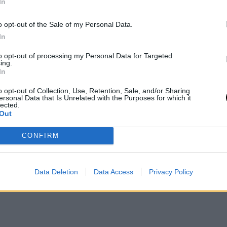
υν άψογα τις ανάγκες της σύγχρονης
In
σιάσει την άνεση ή το στιλ της.
o opt-out of the Sale of my Personal Data.
In
to opt-out of processing my Personal Data for Targeted
ing.
In
o opt-out of Collection, Use, Retention, Sale, and/or Sharing
ersonal Data that Is Unrelated with the Purposes for which it
lected.
Out
CONFIRM
Data Deletion
Data Access
Privacy Policy