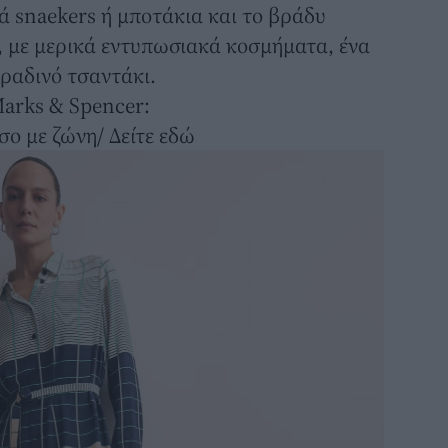
ά snaekers ή μποτάκια και το βράδυ
p, με μερικά εντυπωσιακά κοσμήματα, ένα
βραδινό τσαντάκι.
arks & Spencer:
σο με ζώνη/
Δείτε εδώ