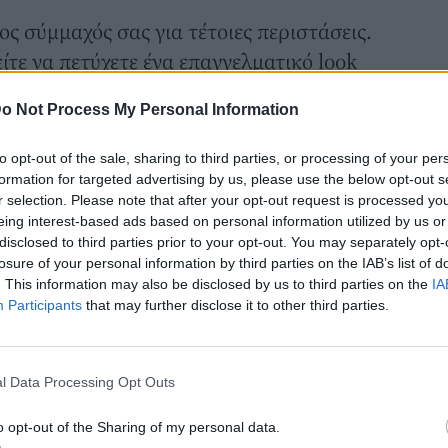
ς σύμμαχός σας για τέτοιες περιστάσεις.
ίτε να πετύχετε ένα επαγγελματικό look
αιτήσεις του γραφείου και ταυτόχρονα να
o Not Process My Personal Information
ραδινή έξοδο.
ναίκα ο κρυμμένος άσος στο μανίκι της,
to opt-out of the sale, sharing to third parties, or processing of your per
ι. Από μόνα τους αποτελούν ένα
formation for targeted advertising by us, please use the below opt-out s
r selection. Please note that after your opt-out request is processed y
να ζευγάρι παπούτσια και μια τσάντα και
eing interest-based ads based on personal information utilized by us or
disclosed to third parties prior to your opt-out. You may separately opt-
losure of your personal information by third parties on the IAB’s list of
ανακαλύψαμε τέσσερα φορέματα από τη
. This information may also be disclosed by us to third parties on the
IA
er που συνδυάζουν επαγγελματισμό και
Participants
that may further disclose it to other third parties.
ι ιδανικές για να εξασφαλίσετε μια
ίο και ένα chic outfit για τη βραδινή
l Data Processing Opt Outs
ς τις μοντέρνες λεπτομέρειες, τα
o opt-out of the Sharing of my personal data.