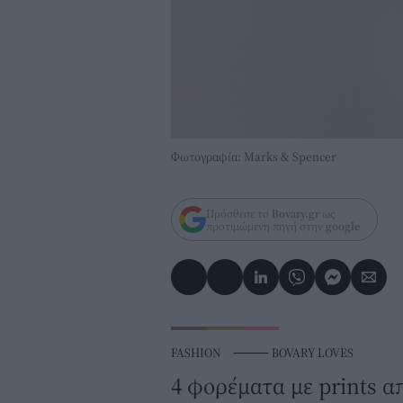
Φωτογραφία: Marks & Spencer
Πρόσθεσε το
Bovary.gr
ως
προτιμώμενη πηγή στην
google
FASHION
⸻
BOVARY LOVES
4 φορέματα με prints α