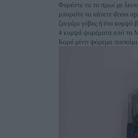
Φορέστε τα το πρωί με λευκ
μπορείτε να κάνετε dress u
ζευγάρι γόβες ή ένα κομψό 
4 κομψά φορέματα από τα M
Καρό μίντι φόρεμα-πουκάμι