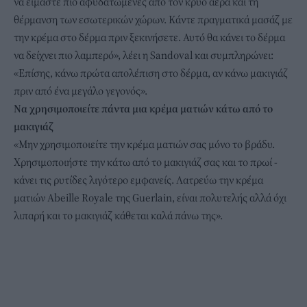
να είμαστε πιο αφυδατωμένες από τον κρύο αέρα και τη
θέρμανση των εσωτερικών χώρων. Κάντε πραγματικά μασάζ με
την κρέμα στο δέρμα πριν ξεκινήσετε. Αυτό θα κάνει το δέρμα
να δείχνει πιο λαμπερό», λέει η Sandoval και συμπληρώνει:
«Επίσης, κάνω πρώτα απολέπιση στο δέρμα, αν κάνω μακιγιάζ
πριν από ένα μεγάλο γεγονός».
Να χρησιμοποιείτε πάντα μια κρέμα ματιών κάτω από το
μακιγιάζ
«Μην χρησιμοποιείτε την κρέμα ματιών σας μόνο το βράδυ.
Χρησιμοποιήστε την κάτω από το μακιγιάζ σας και το πρωί -
κάνει τις ρυτίδες λιγότερο εμφανείς. Λατρεύω την κρέμα
ματιών Abeille Royale της Guerlain, είναι πολυτελής αλλά όχι
λιπαρή και το μακιγιάζ κάθεται καλά πάνω της».