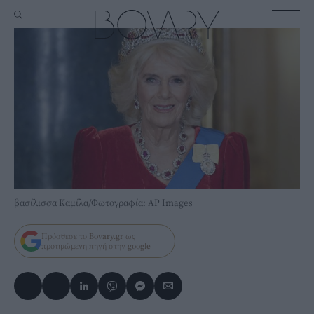
βασίλισσα Καμίλα/Φωτογραφία: AP Images
Πρόσθεσε το
Bovary.gr
ως
προτιμώμενη πηγή στην
google