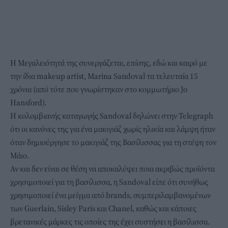
Η Μεγαλειότητά της συνεργάζεται, επίσης, εδώ και καιρό με
την ίδια makeup artist, Marina Sandoval τα τελευταία 15
χρόνια (από τότε που γνωρίστηκαν στο κομμωτήριο Jo
Hansford).
Η κολομβιανής καταγωγής Sandoval δηλώνει στην Telegraph
ότι οι κανόνες της για ένα μακιγιάζ χωρίς ηλικία και λάμψη ήταν
όταν δημιούργησε το μακιγιάζ της Βασίλισσας για τη στέψη τον
Μάιο.
Αν και δεν είναι σε θέση να αποκαλύψει ποια ακριβώς προϊόντα
χρησιμοποιεί για τη βασίλισσα, η Sandoval είπε ότι συνήθως
χρησιμοποιεί ένα μείγμα από brands, συμπεριλαμβανομένων
των Guerlain, Sisley Paris και Chanel, καθώς και κάποιες
βρετανικές μάρκες τις οποίες της έχει συστήσει η βασίλισσα.