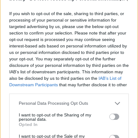
Ζεστάνετε τον τόνο του δέρματος
If you wish to opt-out of the sale, sharing to third parties, or
processing of your personal or sensitive information for
«Συμβουλεύω τις πελάτισσές μου μετά από μια ορισμένη
targeted advertising by us, please use the below opt-out
ηλικία να στραφούν σε μια χρωματιστή ενυδατική κρέμα ή σε
section to confirm your selection. Please note that after your
μια από τις νέες υγρές αποχρώσεις δέρματος. Είναι πιο
opt-out request is processed you may continue seeing
κολακευτικό για το δέρμα μεγαλύτερης ηλικίας. Το foundation
interest-based ads based on personal information utilized by
us or personal information disclosed to third parties prior to
μπορεί να κάτσει στις γραμμές και να φαίνεται σαν κέικ. Αν
your opt-out. You may separately opt-out of the further
μπορείτε, συνιστώ πάντα να αναμειγνύετε δύο χρώματα για να
disclosure of your personal information by third parties on the
βρείτε την ιδανική απόχρωση. Και αν έχετε αμφιβολίες,
IAB’s list of downstream participants. This information may
προτιμήστε μια απόχρωση που είναι λίγο πιο ζεστή, καθώς το
also be disclosed by us to third parties on the
IAB’s List of
Downstream Participants
that may further disclose it to other
πολύ ανοιχτό χρώμα μπορεί να σας γεράσει. Για να
third parties.
σταθεροποιήσετε το προϊόν, λατρεύω την Translucent Loose
Setting Powder της Laura Mercier».
Personal Data Processing Opt Outs
I want to opt-out of the Sharing of my
personal data.
Opted In
I want to opt-out of the Sale of my