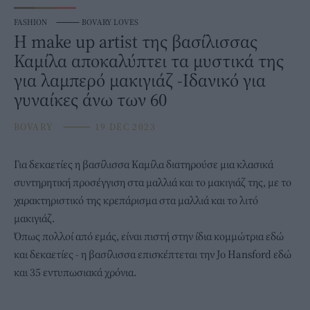
FASHION
⸻
BOVARY LOVES
H make up artist της βασίλισσας
Καμίλα αποκαλύπτει τα μυστικά της
για λαμπερό μακιγιάζ -Ιδανικό για
γυναίκες άνω των 60
BOVARY
⸻
19 DEC 2023
Για δεκαετίες η
βασίλισσα Καμίλα
διατηρούσε μια κλασικά
συντηρητική προσέγγιση στα μαλλιά και το μακιγιάζ της, με το
χαρακτηριστικό της κρεπάρισμα στα μαλλιά και το λιτό
μακιγιάζ.
Όπως πολλοί από εμάς, είναι πιστή στην ίδια κομμώτρια εδώ
και δεκαετίες - η βασίλισσα επισκέπτεται την Jo Hansford εδώ
και 35 εντυπωσιακά χρόνια.