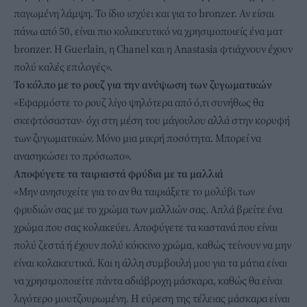
παγωμένη λάμψη. Το ίδιο ισχύει και για το bronzer. Αν είσαι
πάνω από 50, είναι πιο κολακευτικό να χρησιμοποιείς ένα ματ
bronzer. Η Guerlain, η Chanel και η Anastasia φτιάχνουν έχουν
πολύ καλές επιλογές».
Το κόλπο με το ρουζ για την ανύψωση των ζυγωματικών
«Εφαρμόστε το ρουζ λίγο ψηλότερα από ό,τι συνήθως θα
σκεφτόσασταν- όχι στη μέση του μάγουλου αλλά στην κορυφή
των ζυγωματικών. Μόνο μια μικρή ποσότητα. Μπορεί να
ανασηκώσει το πρόσωπο».
Αποφύγετε τα ταιριαστά φρύδια με τα μαλλιά
«Μην ανησυχείτε για το αν θα ταιριάξετε το μολύβι των
φρυδιών σας με το χρώμα των μαλλιών σας. Απλά βρείτε ένα
χρώμα που σας κολακεύει. Αποφύγετε τα καστανά που είναι
πολύ ζεστά ή έχουν πολύ κόκκινο χρώμα, καθώς τείνουν να μην
είναι κολακευτικά. Και η άλλη συμβουλή μου για τα μάτια είναι
να χρησιμοποιείτε πάντα αδιάβροχη μάσκαρα, καθώς θα είναι
λιγότερο μουτζουρωμένη. Η εύρεση της τέλειας μάσκαρα είναι