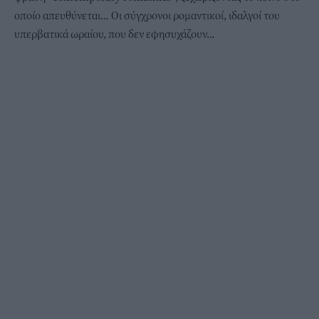
οποίο απευθύνεται… Οι σύγχρονοι ρομαντικοί, ιδαλγοί του
υπερβατικά ωραίου, που δεν εφησυχάζουν…