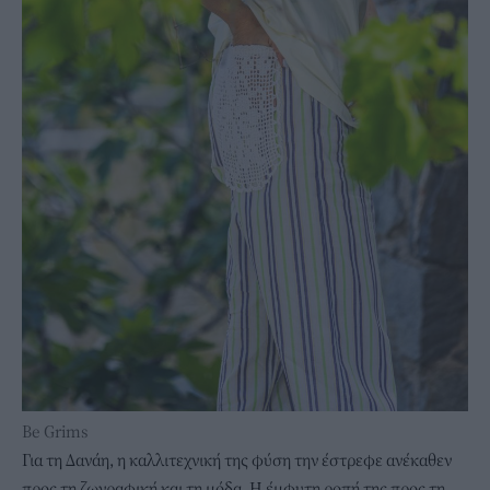
Be Grims
Για τη Δανάη, η καλλιτεχνική της φύση την έστρεφε ανέκαθεν
προς τη ζωγραφική και τη μόδα. Η έμφυτη ροπή της προς τη