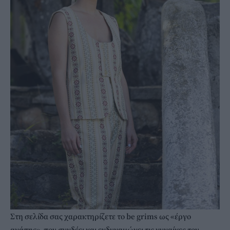
Στη σελίδα σας χαρακτηρίζετε το be grims ως «έργο
αγάπης», που συνδέει και ενδυναμώνει τις γυναίκες του