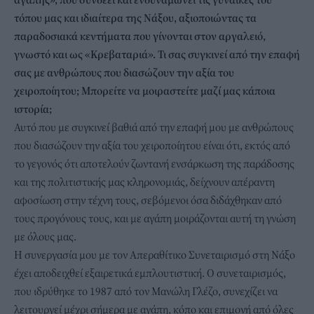
τόπου μας και ιδιαίτερα της Νάξου, αξιοποιώντας τα
παραδοσιακά κεντήματα που γίνονται στον αργαλειό,
γνωστό και ως «Κρεβαταριά». Τι σας συγκινεί από την επαφή
σας με ανθρώπους που διασώζουν την αξία του
χειροποίητου; Μπορείτε να μοιραστείτε μαζί μας κάποια
ιστορία;
Αυτό που με συγκινεί βαθιά από την επαφή μου με ανθρώπους
που διασώζουν την αξία του χειροποίητου είναι ότι, εκτός από
το γεγονός ότι αποτελούν ζωντανή ενσάρκωση της παράδοσης
και της πολιτιστικής μας κληρονομιάς, δείχνουν απέραντη
αφοσίωση στην τέχνη τους, σεβόμενοι όσα διδάχθηκαν από
τους προγόνους τους, και με αγάπη μοιράζονται αυτή τη γνώση
με όλους μας.
Η συνεργασία μου με τον Απεραθίτικο Συνεταιρισμό στη Νάξο
έχει αποδειχθεί εξαιρετικά εμπλουτιστική. Ο συνεταιρισμός,
που ιδρύθηκε το 1987 από τον Μανώλη Γλέζο, συνεχίζει να
λειτουργεί μέχρι σήμερα με αγάπη, κόπο και επιμονή από όλες