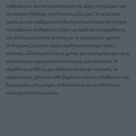
επιθυμία μου να επαναπροσδιορίσω τις αξίες στη ζωή μου και
να επανασυνδεθώ με τις ελληνικές ρίζες μου. Τα τελευταία
χρόνια ζω και εργάζομαι στο εξωτερικό και ένιωσα την ανάγκη
να αναβιώσω τα έθιμα που έζησα ως παιδί και τις παραδόσεις
που βλέπω με λύπη να χάνονται με το πέρασμα του χρόνου.
Η σύγχρονη ζωή είναι γεμάτη ερεθίσματα και αμέτρητες
επιλογές, αλλά συχνά λείπει ο χρόνος για να εκτιμήσουμε και να
απολαύσουμε πραγματικά όλα όσα μας προσφέρονται. Η
παράδοση, αντίθετα, μας διδάσκει να έχουμε υπομονή, να
αφιερώνουμε χρόνο σε κάθε βήμα που απαιτεί η διαδικασία της
δημιουργίας ενός ρούχου, να δουλεύουμε με συνείδηση και
προσοχή στη λεπτομέρεια.