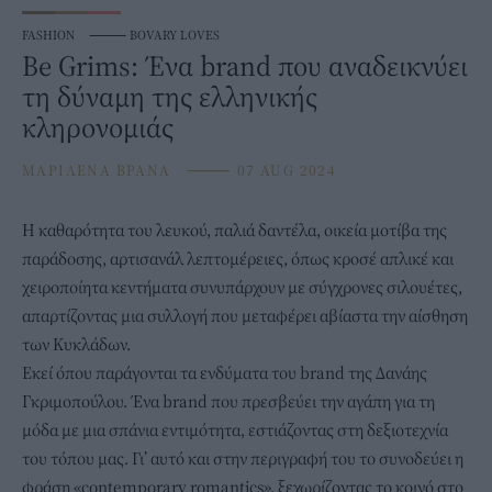
FASHION
⸻
BOVARY LOVES
Be Grims: Ένα brand που αναδεικνύει
τη δύναμη της ελληνικής
κληρονομιάς
ΜΑΡΙΛΕΝΑ ΒΡΑΝΑ
⸻
07 AUG 2024
Η καθαρότητα του λευκού, παλιά δαντέλα, οικεία μοτίβα της
παράδοσης, αρτισανάλ λεπτομέρειες, όπως κροσέ απλικέ και
χειροποίητα κεντήματα συνυπάρχουν με σύγχρονες σιλουέτες,
απαρτίζοντας μια συλλογή που μεταφέρει αβίαστα την αίσθηση
των Κυκλάδων.
Εκεί όπου παράγονται τα ενδύματα του brand της Δανάης
Γκριμοπούλου. Ένα brand που πρεσβεύει την αγάπη για τη
μόδα με μια σπάνια εντιμότητα, εστιάζοντας στη δεξιοτεχνία
του τόπου μας. Γι’ αυτό και στην περιγραφή του το συνοδεύει η
φράση «contemporary romantics», ξεχωρίζοντας το κοινό στο