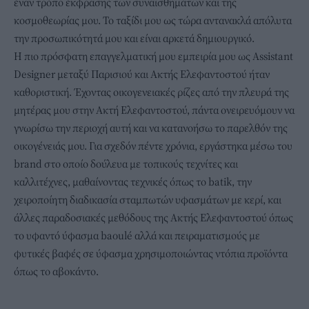
έναν τρόπο έκφρασης των συναισθημάτων και της
κοσμοθεωρίας μου. Το ταξίδι μου ως τώρα αντανακλά απόλυτα
την προσωπικότητά μου και είναι αρκετά δημιουργικό.
Η πιο πρόσφατη επαγγελματική μου εμπειρία μου ως Assistant
Designer μεταξύ Παρισιού και Ακτής Ελεφαντοστού ήταν
καθοριστική. Έχοντας οικογενειακές ρίζες από την πλευρά της
μητέρας μου στην Ακτή Ελεφαντοστού, πάντα ονειρευόμουν να
γνωρίσω την περιοχή αυτή και να κατανοήσω το παρελθόν της
οικογένειάς μου. Για σχεδόν πέντε χρόνια, εργάστηκα μέσω του
brand στο οποίο δούλευα με τοπικούς τεχνίτες και
καλλιτέχνες, μαθαίνοντας τεχνικές όπως το batik, την
χειροποίητη διαδικασία σταμπωτών υφασμάτων με κερί, και
άλλες παραδοσιακές μεθόδους της Ακτής Ελεφαντοστού όπως
το υφαντό ύφασμα baoulé αλλά και πειραματισμούς με
φυτικές βαφές σε ύφασμα χρησιμοποιώντας ντόπια προϊόντα
όπως το αβοκάντο.