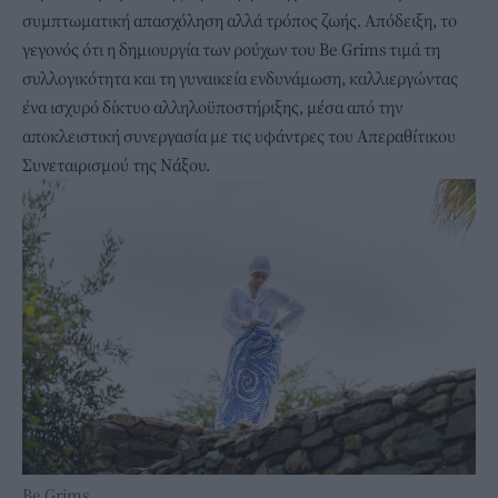
συμπτωματική απασχόληση αλλά τρόπος ζωής. Απόδειξη, το
γεγονός ότι η δημιουργία των ρούχων του Be Grims τιμά τη
συλλογικότητα και τη γυναικεία ενδυνάμωση, καλλιεργώντας
ένα ισχυρό δίκτυο αλληλοϋποστήριξης, μέσα από την
αποκλειστική συνεργασία με τις υφάντρες του Απεραθίτικου
Συνεταιρισμού της Νάξου.
Be Grims