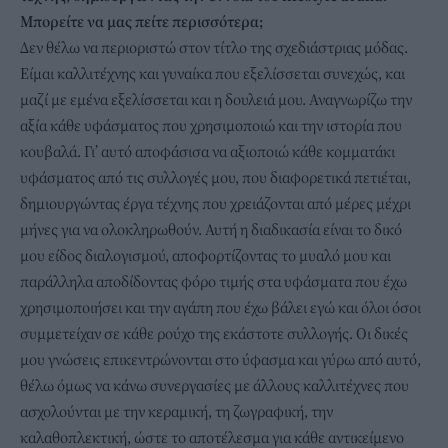
Μπορείτε να μας πείτε περισσότερα;
Δεν θέλω να περιοριστώ στον τίτλο της σχεδιάστριας μόδας.
Είμαι καλλιτέχνης και γυναίκα που εξελίσσεται συνεχώς, και
μαζί με εμένα εξελίσσεται και η δουλειά μου. Αναγνωρίζω την
αξία κάθε υφάσματος που χρησιμοποιώ και την ιστορία που
κουβαλά. Γι’ αυτό αποφάσισα να αξιοποιώ κάθε κομματάκι
υφάσματος από τις συλλογές μου, που διαφορετικά πετιέται,
δημιουργώντας έργα τέχνης που χρειάζονται από μέρες μέχρι
μήνες για να ολοκληρωθούν. Αυτή η διαδικασία είναι το δικό
μου είδος διαλογισμού, αποφορτίζοντας το μυαλό μου και
παράλληλα αποδίδοντας φόρο τιμής στα υφάσματα που έχω
χρησιμοποιήσει και την αγάπη που έχω βάλει εγώ και όλοι όσοι
συμμετείχαν σε κάθε ρούχο της εκάστοτε συλλογής. Οι δικές
μου γνώσεις επικεντρώνονται στο ύφασμα και γύρω από αυτό,
θέλω όμως να κάνω συνεργασίες με άλλους καλλιτέχνες που
ασχολούνται με την κεραμική, τη ζωγραφική, την
καλαθοπλεκτική, ώστε το αποτέλεσμα για κάθε αντικείμενο