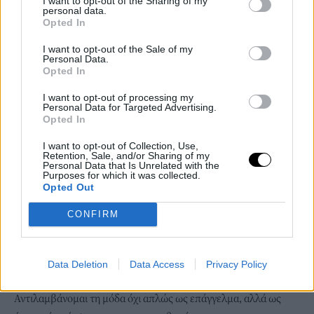
I want to opt-out of the Sharing of my
personal data.
Opted In
Παρά την ανάπτυξη και τη βιομηχανοποίηση, κάποιοι επέμειναν
στις τέχνες που έμαθαν βιωματικά από τους παππούδες και τις
I want to opt-out of the Sale of my
Personal Data.
γιαγιάδες τους, διαφυλάσσοντας τεχνικές πολύτιμες για την
Opted In
ιστορία του τόπου μας και την μόδα. Μαθαίνοντας από αυτούς
τους δεξιοτέχνες επιδιώκω μια νέα προσέγγιση της μόδας
I want to opt-out of processing my
Personal Data for Targeted Advertising.
μέσω της παράδοσης με σκοπό να εμπνεύσω τόσο τους
Opted In
νεότερους όσο και τους παλαιότερους.
I want to opt-out of Collection, Use,
Ποιο είναι το δικό σας ταξίδι στη μόδα και πώς αποφασίσατε
Retention, Sale, and/or Sharing of my
Personal Data that Is Unrelated with the
να στραφείτε εκεί;
Purposes for which it was collected.
Opted Out
Παρόλο που κανείς στην οικογένεια μου δεν ασχολούνταν
επαγγελματικά με την τέχνη, μεγαλώσαμε με ζωγραφική,
CONFIRM
μουσική, θέατρο και ταξίδια, στοιχεία που καλλιέργησαν την
αισθητική μου αντίληψη. Η αγάπη μου για τη μόδα είναι
συνυφασμένη με την παρατηρητικότητά μου για τα μικρά
Data Deletion
Data Access
Privacy Policy
πράγματα γύρω μου: τα χρώματα, τις υφές, τη φύση.
Αντιλαμβάνομαι τη μόδα όχι απλώς ως επάγγελμα, αλλά ως