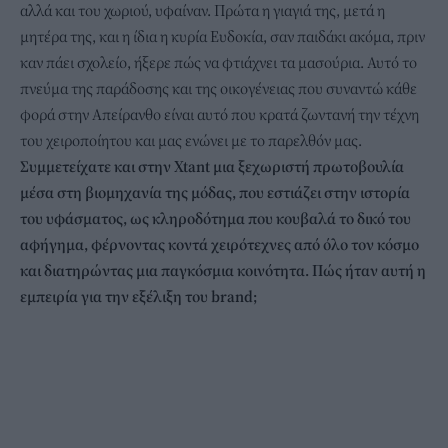
αλλά και του χωριού, υφαίναν. Πρώτα η γιαγιά της, μετά η
μητέρα της, και η ίδια η κυρία Ευδοκία, σαν παιδάκι ακόμα, πριν
καν πάει σχολείο, ήξερε πώς να φτιάχνει τα μασούρια. Αυτό το
πνεύμα της παράδοσης και της οικογένειας που συναντώ κάθε
φορά στην Απείρανθο είναι αυτό που κρατά ζωντανή την τέχνη
του χειροποίητου και μας ενώνει με το παρελθόν μας.
Συμμετείχατε και στην Xtant μια ξεχωριστή πρωτοβουλία
μέσα στη βιομηχανία της μόδας, που εστιάζει στην ιστορία
του υφάσματος, ως κληροδότημα που κουβαλά το δικό του
αφήγημα, φέρνοντας κοντά χειρότεχνες από όλο τον κόσμο
και διατηρώντας μια παγκόσμια κοινότητα. Πώς ήταν αυτή η
εμπειρία για την εξέλιξη του brand;