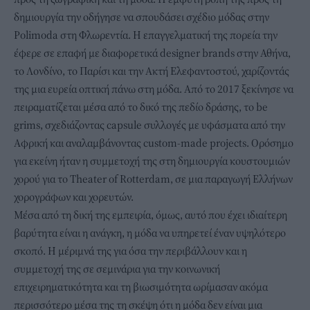
δημιουργία την οδήγησε να σπουδάσει σχέδιο μόδας στην
Polimoda στη Φλωρεντία. Η επαγγελματική της πορεία την
έφερε σε επαφή με διαφορετικά designer brands στην Αθήνα,
το Λονδίνο, το Παρίσι και την Ακτή Ελεφαντοστού, χαρίζοντάς
της μια ευρεία οπτική πάνω στη μόδα. Από το 2017 ξεκίνησε να
πειραματίζεται μέσα από το δικό της πεδίο δράσης, το be
grims, σχεδιάζοντας capsule συλλογές με υφάσματα από την
Αφρική και αναλαμβάνοντας custom-made projects. Ορόσημο
για εκείνη ήταν η συμμετοχή της στη δημιουργία κουστουμιών
χορού για το Theater of Rotterdam, σε μια παραγωγή Ελλήνων
χορογράφων και χορευτών.
Μέσα από τη δική της εμπειρία, όμως, αυτό που έχει ιδιαίτερη
βαρύτητα είναι η ανάγκη, η μόδα να υπηρετεί έναν υψηλότερο
σκοπό. Η μέριμνά της για όσα την περιβάλλουν και η
συμμετοχή της σε σεμινάρια για την κοινωνική
επιχειρηματικότητα και τη βιωσιμότητα ωρίμασαν ακόμα
περισσότερο μέσα της τη σκέψη ότι η μόδα δεν είναι μια