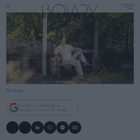
Be Grims
Πρόσθεσε το
Bovary.gr
ως
προτιμώμενη πηγή στην
google