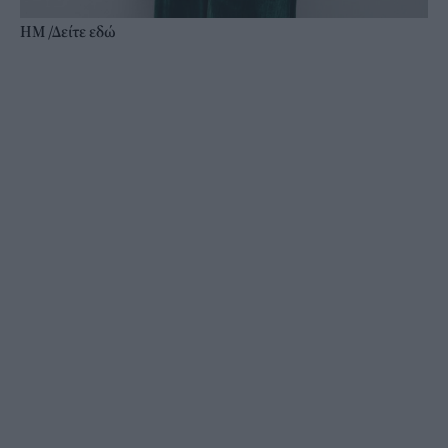
ΗΜ /Δείτε
εδώ