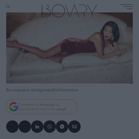
Φωτογραφία: Instagram/@reformation
Πρόσθεσε το
Bovary.gr
ως
προτιμώμενη πηγή στην
google