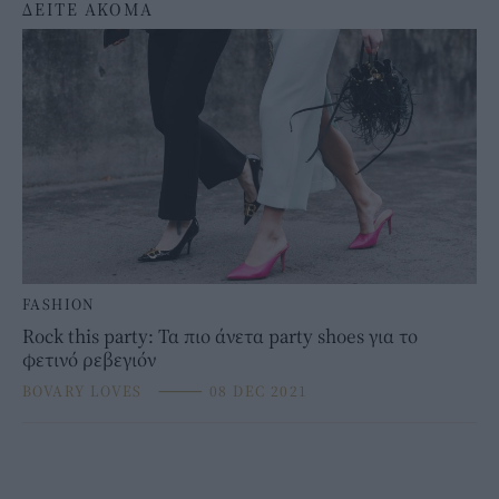
ΔΕΙΤΕ ΑΚΟΜΑ
FASHION
Rock this party: Τα πιο άνετα party shoes για το
φετινό ρεβεγιόν
BOVARY LOVES
⸻
08 DEC 2021