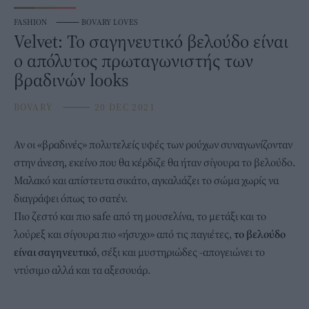
FASHION
⸻
BOVARY LOVES
Velvet: Το σαγηνευτικό βελούδο είναι
ο απόλυτος πρωταγωνιστής των
βραδινών looks
BOVARY
⸻
20 DEC 2021
Αν οι «βραδινές» πολυτελείς υφές των ρούχων συναγωνίζονταν
στην άνεση, εκείνο που θα κέρδιζε θα ήταν σίγουρα το
βελούδο
.
Μαλακό και απίστευτα σικάτο, αγκαλιάζει το σώμα χωρίς να
διαγράφει όπως το σατέν.
Πιο ζεστό και πιο safe από τη μουσελίνα, το μετάξι και το
λούρεξ και σίγουρα πιο «ήσυχο» από τις παγιέτες,
το βελούδο
είναι σαγηνευτικό
, σέξι και μυστηριώδες -απογειώνει το
ντύσιμο αλλά και τα αξεσουάρ.