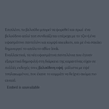
Επιπλέον, το βελούδο μπορεί να φορεθεί και πρωί -ένα
βελούδινο απλό τοπ συνδυάζεται υπέροχα με το τζιν ή ένα
υφασμάτινο παντελόνι και κομψά sneakers, και με ένα σακάκι
δημιουργεί το απόλυτο office look.
Εναλλακτικά, τα νέα υφασμάτινα παντελόνια που έγιναν
εξαιρετικά δημοφιλή στη διάρκεια της καραντίνας είχαν σε
πολλές εκδοχές τους
βελούδινη υφή
-μάλιστα με εφέ
τσαλακωμένου, που έκανε το κομμάτι να δείχνει ακόμα πιο
casual.