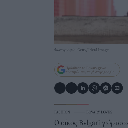
Φωτογραφία: Getty/ Ideal Image
Πρόσθεσε το
Bovary.gr
ως
προτιμώμενη πηγή στην
google
FASHION
⸻
BOVARY LOVES
Ο οίκος Bvlgari γιόρτασ