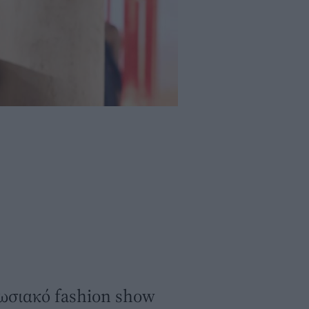
Φωτογραφία: Getty/ Ideal Imag
υπωσιακό fashion show