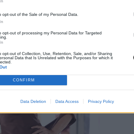
 ιστορία του και την ικανότητά του να
In
ική φιλοσοφία του κάθε εποχή,
o opt-out of the Sale of my Personal Data.
ρος.
In
to opt-out of processing my Personal Data for Targeted
ing.
In
o opt-out of Collection, Use, Retention, Sale, and/or Sharing
ersonal Data that Is Unrelated with the Purposes for which it
lected.
Out
CONFIRM
Data Deletion
Data Access
Privacy Policy