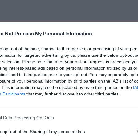
o Not Process My Personal Information
 συμμετείχαν μερικά από τα πιο γνωστά
to opt-out of the sale, sharing to third parties, or processing of your per
λινγκ, όπως η Κάρλα Μπρούνι, η Ιζαμπέλα
formation for targeted advertising by us, please use the below opt-out s
r selection. Please note that after your opt-out request is processed y
α Μποσκόνο, ενώ καλεσμένες ήταν φυσικά
eing interest-based ads based on personal information utilized by us or
γουεϊ και Πριάνκα Τσόπρα, που αποτελούν
disclosed to third parties prior to your opt-out. You may separately opt-
losure of your personal information by third parties on the IAB’s list of
ακολούθησαν την επίδειξη από τα front
. This information may also be disclosed by us to third parties on the
IA
Participants
that may further disclose it to other third parties.
 140 χρόνια ιστορίας του με ένα
 στη Ρώμη
l Data Processing Opt Outs
 διαχρονική ομορφιά της Ρώμης, η
ry του πολυτελούς οίκου Bvlgari αποτελεί
o opt-out of the Sharing of my personal data.