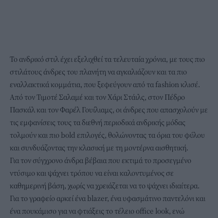
Το ανδρικό στιλ έχει εξελιχθεί τα τελευταία χρόνια, με τους πιο
στιλάτους άνδρες του πλανήτη να αγκαλιάζουν και τα πιο
εναλλακτικά κομμάτια, που ξεφεύγουν από τα fashion κλισέ.
Από τον Τιμοτέ Σαλαμέ και τον Χάρι Στάιλς, στον Πέδρο
Πασκάλ και τον Φαρέλ Γουίλιαμς, οι άνδρες που απασχολούν με
τις εμφανίσεις τους τα διεθνή περιοδικά ανδρικής μόδας
τολμούν και πιο bold επιλογές, θολώνοντας τα όρια του φύλου
και συνδυάζοντας την κλασική με τη μοντέρνα αισθητική.
Για τον σύγχρονο άνδρα βέβαια που εκτιμά το προσεγμένο
ντύσιμο και ψάχνει τρόπου να είναι καλοντυμένος σε
καθημερινή βάση, χωρίς να χρειάζεται να το ψάχνει ιδιαίτερα.
Για το γραφείο αρκεί ένα blazer, ένα υφασμάτινο παντελόνι και
ένα πουκάμισο για να φτιάξεις το τέλειο office look, ενώ