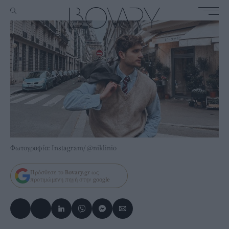
Φωτογραφία: Instagram/ @niklinio
Πρόσθεσε το
Bovary.gr
ως
προτιμώμενη πηγή στην
google