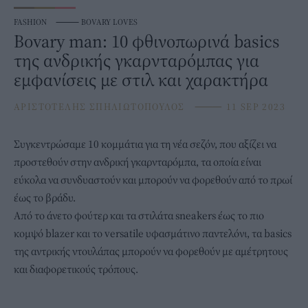
FASHION
⸻
BOVARY LOVES
Bovary man: 10 φθινοπωρινά basics
της ανδρικής γκαρνταρόμπας για
εμφανίσεις με στιλ και χαρακτήρα
ΑΡΙΣΤΟΤΕΛΗΣ ΣΠΗΛΙΩΤΟΠΟΥΛΟΣ
⸻
11 SEP 2023
Συγκεντρώσαμε 10 κομμάτια για τη νέα σεζόν, που αξίζει να
προστεθούν στην ανδρική
γκαρνταρόμπα
, τα οποία είναι
εύκολα να συνδυαστούν και μπορούν να φορεθούν από το πρωί
έως το βράδυ.
Από το άνετο φούτερ και τα στιλάτα sneakers έως το πιο
κομψό blazer και το versatile υφασμάτινο παντελόνι, τα basics
της αντρικής ντουλάπας μπορούν να φορεθούν με αμέτρητους
και διαφορετικούς τρόπους.