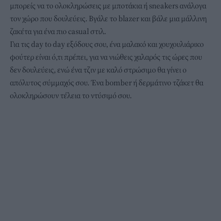
μπορείς να το ολοκληρώσεις με μποτάκια ή sneakers ανάλογα
τον χώρο που δουλεύεις. Βγάλε το blazer και βάλε μια μάλλινη
ζακέτα για ένα πιο casual στιλ.
Για τις day to day εξόδους σου, ένα μαλακό και χουχουλιάρικο
φούτερ είναι ό,τι πρέπει, για να νιώθεις χαλαρός τις ώρες που
δεν δουλεύεις, ενώ ένα τζιν με καλό στρώσιμο θα γίνει ο
απόλυτος σύμμαχός σου. Ένα bomber ή δερμάτινο τζάκετ θα
ολοκληρώσουν τέλεια το ντύσιμό σου.