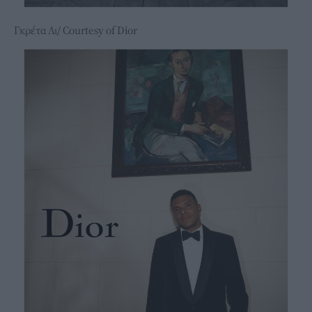
Γκρέτα Λι/ Courtesy of Dior