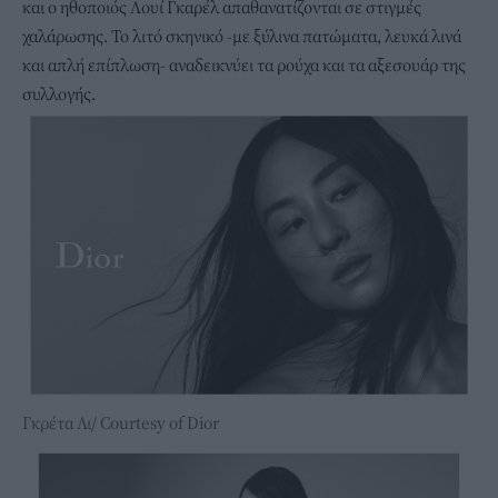
και ο ηθοποιός Λουί Γκαρέλ απαθανατίζονται σε στιγμές
χαλάρωσης. Το λιτό σκηνικό -με ξύλινα πατώματα, λευκά λινά
και απλή επίπλωση- αναδεικνύει τα ρούχα και τα αξεσουάρ της
συλλογής.
Γκρέτα Λι/ Courtesy of Dior