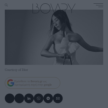
Courtesy of Dior
Πρόσθεσε το
Bovary.gr
ως
προτιμώμενη πηγή στην
google