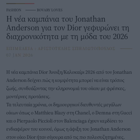
FASHION
⸻
BOVARY LOVES
Η νέα καμπάνια του Jonathan
Anderson για τον Dior γεφυρώνει τη
διαχρονικότητα με τη μόδα του 2026
ΕΠΙΜΕΛΕΙΑ :
ΑΡΙΣΤΟΤΕΛΗΣ ΣΠΗΛΙΩΤΟΠΟΥΛΟΣ
⸻
07 JAN 2026
Η νέα καμπάνια
Dior
Άνοιξη/Καλοκαίρι 2026 από τον Jonathan
Anderson δείχνει πώς η κομψότητα μπορεί να είναι τρόπος
ζωής, συνδυάζοντας την κληρονομιά του οίκου με φρέσκες,
μοντέρνες προτάσεις.
Τα τελευταία χρόνια, οι δημιουργικοί διευθυντές μεγάλων
οίκων όπως ο Matthieu Blazy στη Chanel, ο Demna στη Gucci
και ο Pierpaolo Piccioli στον Balenciaga έχουν κερδίσει το
ενδιαφέρον του κοινού, όμως η άφιξη του Jonathan Anderson
στον οίκο Dior ήταν σίγουρα από τις πιο πολυσυζητημένες.