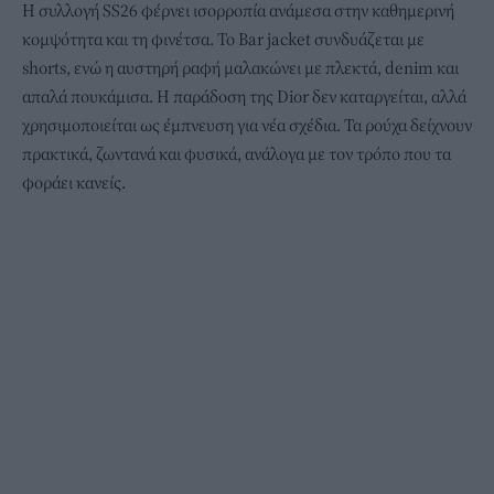
Η συλλογή SS26 φέρνει ισορροπία ανάμεσα στην καθημερινή
κομψότητα και τη φινέτσα. Το Bar jacket συνδυάζεται με
shorts, ενώ η αυστηρή ραφή μαλακώνει με πλεκτά, denim και
απαλά πουκάμισα. Η παράδοση της Dior δεν καταργείται, αλλά
χρησιμοποιείται ως έμπνευση για νέα σχέδια. Τα ρούχα δείχνουν
πρακτικά, ζωντανά και φυσικά, ανάλογα με τον τρόπο που τα
φοράει κανείς.