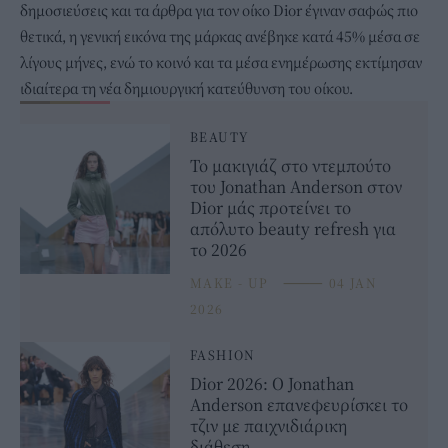
δημοσιεύσεις και τα άρθρα για τον οίκο Dior έγιναν σαφώς πιο
θετικά, η γενική εικόνα της μάρκας ανέβηκε κατά 45% μέσα σε
λίγους μήνες, ενώ το κοινό και τα μέσα ενημέρωσης εκτίμησαν
ιδιαίτερα τη νέα δημιουργική κατεύθυνση του οίκου.
BEAUTY
Το μακιγιάζ στο ντεμπούτο
του Jonathan Anderson στον
Dior μάς προτείνει το
απόλυτο beauty refresh για
το 2026
MAKE - UP
⸻
04 JAN
2026
FASHION
Dior 2026: Ο Jonathan
Anderson επανεφευρίσκει το
τζιν με παιχνιδιάρικη
διάθεση