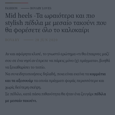
FASHION
⸻
BOVARY LOVES
Mid heels -Τα ωραιότερα και πιο
stylish πέδιλα με μεσαίο τακούνι που
θα φορέσετε όλο το καλοκαίρι
BOVARY
⸻
28 JUN 2020
Αν και αφόρητα κλισέ, το γνωστό ερώτημα «τι θα έπαιρνες μαζί
σου σε ένα νησί αν έπρεπε να πάρεις μόνο (χ) πράγματα», βοηθά
να ξεκαθαρίσει το τοπίο.
Να συνειδητοποιήσεις δηλαδή, ποια είναι εκείνα τα
κομμάτια
και τα αξεσουάρ
τα οποία πράγματι φοράς περισσότερο και
χωρίς δεύτερη σκέψη.
Σε πέδιλο, κατά πάσα πιθανότητα θα ήταν ένα ζευγάρι
πέδιλα
με μεσαίο τακούνι
.