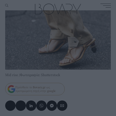
Mid rise /Φωτογραφία: Shutterstock
Πρόσθεσε το
Bovary.gr
ως
προτιμώμενη πηγή στην
google