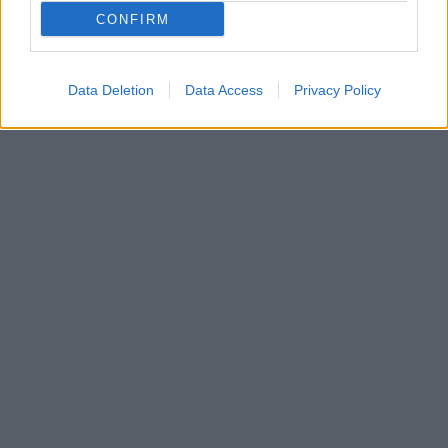
CONFIRM
Sophia Webster /Δείτε εδώ
Data Deletion
Data Access
Privacy Policy