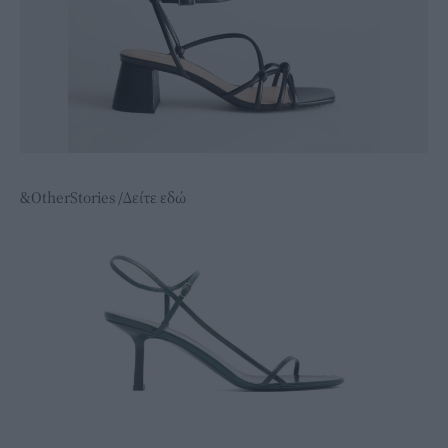
&OtherStories /Δείτε εδώ