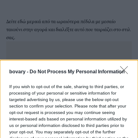
Δείτε εδώ μερικά από τα ωραιότερα πέδιλα με μεσαίο
τακούνι στην αγορά και διαλέξτε αυτό που ταιριάζει στο στιλ
σας.
bovary -
Do Not Process My Personal Information
If you wish to opt-out of the sale, sharing to third parties, or
processing of your personal or sensitive information for
targeted advertising by us, please use the below opt-out
section to confirm your selection. Please note that after your
opt-out request is processed you may continue seeing
interest-based ads based on personal information utilized by
Jacquemus /Δείτε εδώ
us or personal information disclosed to third parties prior to
your opt-out. You may separately opt-out of the further