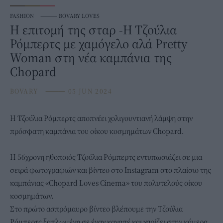
FASHION
⸻
BOVARY LOVES
Η επιτομή της σταρ -Η Τζούλια
Ρόμπερτς με χαμόγελο αλά Pretty
Woman στη νέα καμπάνια της
Chopard
BOVARY
⸻
05 JUN 2024
Η
Τζούλια Ρόμπερτς
αποπνέει χολιγουντιανή λάμψη στην
πρόσφατη καμπάνια του οίκου κοσμημάτων Chopard.
Η 56χρονη ηθοποιός Τζούλια Ρόμπερτς εντυπωσιάζει σε μια
σειρά φωτογραφιών και βίντεο στο Instagram στο πλαίσιο της
καμπάνιας «Chopard Loves Cinema» του πολυτελούς οίκου
κοσμημάτων.
Στο πρώτο ασπρόμαυρο βίντεο βλέπουμε την Τζούλια
Ρόμπερτς ξαπλωμένη σε έναν καναπέ και χαρίζει στην κάμερα