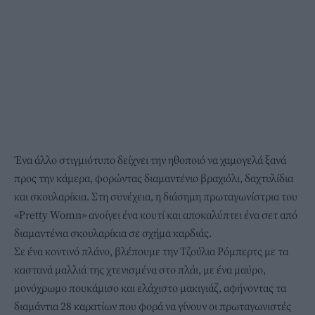
Ένα άλλο στιγμιότυπο δείχνει την ηθοποιό να χαμογελά ξανά
προς την κάμερα, φορώντας διαμαντένιο βραχιόλι, δαχτυλίδια
και σκουλαρίκια. Στη συνέχεια, η διάσημη πρωταγωνίστρια του
«Pretty Womn» ανοίγει ένα κουτί και αποκαλύπτει ένα σετ από
διαμαντένια σκουλαρίκια σε σχήμα καρδιάς.
Σε ένα κοντινό πλάνο, βλέπουμε την Τζούλια Ρόμπερτς με τα
καστανά μαλλιά της χτενισμένα στο πλάι, με ένα μαύρο,
μονόχρωμο πουκάμισο και ελάχιστο μακιγιάζ, αφήνοντας τα
διαμάντια 28 καρατίων που φορά να γίνουν οι πρωταγωνιστές