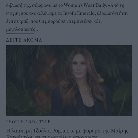
δήλωσή της, σύμφωνα με το Women's Wear Daily. «Από τη
στιγμή που ανακαλύψαμε το Insofu Emerald, ξέραμε ότι ήταν
ένα πετράδι που θα μπορούσε να εμπνεύσει κάτι
μεγαλοπρεπές».
ΔΕΙΤΕ ΑΚΟΜΑ
PEOPLE AND STYLE
Η λαμπερή Τζούλια Ρόμπερτς με φόρεμα της Μαίρης
Κατράντζου σε σμαραγδένια απόχρωση