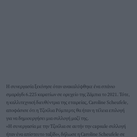
Η συνεργασία ξεκίνησε όταν ανακαλύφθηκε ένα σπάνιο
σμαράγδι 6.225 καρατίων σε ορυχείο της Ζάμπια το 2021. Τότε,
η καλλιτεχνική διευθύντρια της εταιρείας, Caroline Scheufele,
αποφάσισε ότι η Τζούλια Ρόμπερτς θα ήταν η τέλεια επιλογή
για να δημιουργήσει μια συλλογή μαζί της.
«Η συνεργασία με την Τζούλια σε αυτήν την capsule συλλογή
ήταν ένα απίστευτο ταξίδι», δήλωσε η Caroline Scheufele σε