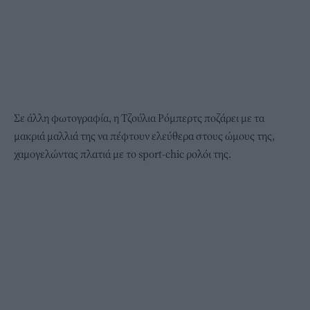
Σε άλλη φωτογραφία, η Τζούλια Ρόμπερτς ποζάρει με τα
μακριά μαλλιά της να πέφτουν ελεύθερα στους ώμους της,
χαμογελώντας πλατιά με το sport-chic ρολόι της.