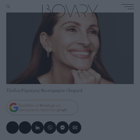
Τζούλια Ρόμπερτς/ Φωτογραφία: Chopard
Πρόσθεσε το
Bovary.gr
ως
προτιμώμενη πηγή στην
google