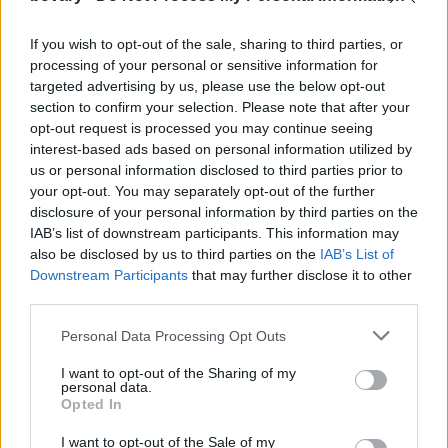
If you wish to opt-out of the sale, sharing to third parties, or
processing of your personal or sensitive information for
targeted advertising by us, please use the below opt-out
section to confirm your selection. Please note that after your
opt-out request is processed you may continue seeing
interest-based ads based on personal information utilized by
us or personal information disclosed to third parties prior to
your opt-out. You may separately opt-out of the further
disclosure of your personal information by third parties on the
IAB’s list of downstream participants. This information may
also be disclosed by us to third parties on the
IAB’s List of
Downstream Participants
that may further disclose it to other
third parties.
Διαθέσιμα σε
τρία χρώματα (λευκό, σκούρο κόκκινο και
Personal Data Processing Opt Outs
λιλά)
, τα mules με τετράγωνο μεσαίο τακούνι και τετράγωνη
I want to opt-out of the Sharing of my
μύτη, βάζουν τικ σε όλα τα hot trends της σεζόν και
personal data.
συνδυάζονται με τζιν,
με μίντι φούστες
και όλα τα καλοκαιρινά
Opted In
φορέματα της ντουλάπας σας.
I want to opt-out of the Sale of my