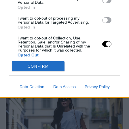
Personal Data.
Opted In
I want to opt-out of processing my
Personal Data for Targeted Advertising.
Opted In
I want to opt-out of Collection, Use,
Retention, Sale, and/or Sharing of my
Personal Data that Is Unrelated with the
Purposes for which it was collected.
Opted Out
CONFIRM
Δείτε εδώ
Το καλύτερο; Τα mules κοστίζουν μόλις 40 ευρώ!
Data Deletion
Data Access
Privacy Policy
ΔΕΙΤΕ ΑΚΟΜΑ