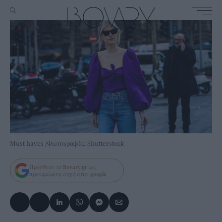
Must haves /Φωτογραφία: Shutterstock
Πρόσθεσε το
Bovary.gr
ως
προτιμώμενη πηγή στην
google