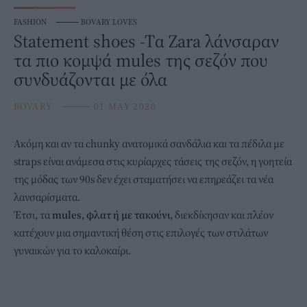
FASHION
⸻
BOVARY LOVES
Statement shoes -Tα Zara λάνσαραν
τα πιο κομψά mules της σεζόν που
συνδυάζονται με όλα
BOVARY
⸻
01 MAY 2020
Ακόμη και αν τα chunky ανατομικά
σανδάλια
και τα πέδιλα με
straps είναι ανάμεσα στις κυρίαρχες τάσεις της σεζόν, η γοητεία
της μόδας των 90s δεν έχει σταματήσει να επηρεάζει τα νέα
λανσαρίσματα.
Έτσι, τα
mules, φλατ ή με τακούνι
, διεκδίκησαν και πλέον
κατέχουν μια σημαντική θέση στις επιλογές των στιλάτων
γυναικών για το καλοκαίρι.