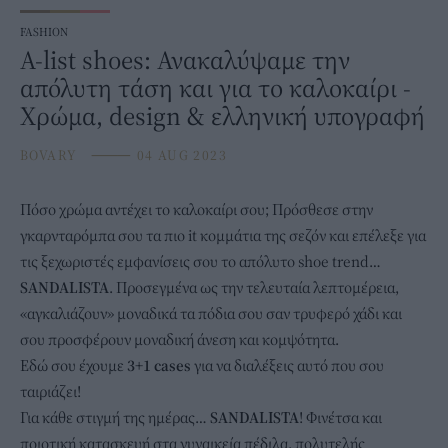
FASHION
A-list shoes: Ανακαλύψαμε την
απόλυτη τάση και για το καλοκαίρι -
Χρώμα, design & ελληνική υπογραφή
BOVARY
⸻
04 AUG 2023
Πόσο χρώμα αντέχει το καλοκαίρι σου; Πρόσθεσε στην
γκαρνταρόμπα
σου τα πιο it κομμάτια της σεζόν και επέλεξε για
τις ξεχωριστές εμφανίσεις σου το απόλυτο shoe trend…
SANDALISTA
. Προσεγμένα ως την τελευταία λεπτομέρεια,
«αγκαλιάζουν» μοναδικά τα πόδια σου σαν τρυφερό χάδι και
σου προσφέρουν μοναδική άνεση και κομψότητα.
Εδώ σου έχουμε
3+1 cases
για να διαλέξεις αυτό που σου
ταιριάζει!
Για κάθε στιγμή της ημέρας…
SANDALISTA
! Φινέτσα και
ποιοτική κατασκευή στα
γυναικεία πέδιλα
, πολυτελής