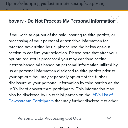
Πρωινό shopping για last minute ευκαιρίες πριν τις
διακοπές!
Ένα αέρινο φορεματάκι και cool σανδάλια, για να
μπαινοβγαίνεις απερίσπαστη στα δοκιμαστήρια. Τι άλλο θέλεις;
bovary -
Do Not Process My Personal Information
Και μια ολόσωμη φόρμα ίσως με χαλαρά ανοίγματα
αποδεικνύεται extra λειτουργική. Πάντως, στις αγορές σου μην
If you wish to opt-out of the sale, sharing to third parties, or
διστάσεις να επενδύσεις σε κλασικά items με διαχρονική
processing of your personal or sensitive information for
targeted advertising by us, please use the below opt-out
γοητεία.
section to confirm your selection. Please note that after your
opt-out request is processed you may continue seeing
interest-based ads based on personal information utilized by
us or personal information disclosed to third parties prior to
your opt-out. You may separately opt-out of the further
disclosure of your personal information by third parties on the
IAB’s list of downstream participants. This information may
also be disclosed by us to third parties on the
IAB’s List of
Downstream Participants
that may further disclose it to other
third parties.
Personal Data Processing Opt Outs