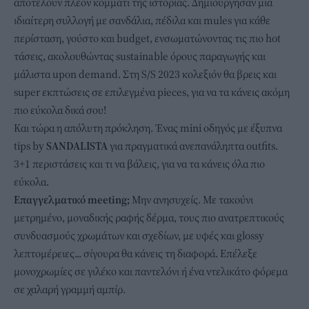
αποτελούν πλέον κομμάτι της ιστορίας. Δημιούργησαν μια
ιδιαίτερη συλλογή με σανδάλια, πέδιλα και mules για κάθε
περίσταση, γούστο και budget, ενσωματώνοντας τις πιο hot
τάσεις, ακολουθώντας sustainable όρους παραγωγής και
μάλιστα upon demand. Στη S/S 2023 κολεξιόν θα βρεις και
super εκπτώσεις σε επιλεγμένα pieces, για να τα κάνεις ακόμη
πιο εύκολα δικά σου!
Και τώρα η απόλυτη πρόκληση. Ένας mini οδηγός με έξυπνα
tips by
SANDALISTA
για πραγματικά ανεπανάληπτα outfits.
3+1 περιστάσεις και τι να βάλεις, για να τα κάνεις όλα πιο
εύκολα.
Eπαγγελματικό meeting;
Μην ανησυχείς. Με τακούνι
μετρημένο, μοναδικής ραφής δέρμα, τους πιο ανατρεπτικούς
συνδυασμούς χρωμάτων και σχεδίων, με υφές και glossy
λεπτομέρειες... σίγουρα θα κάνεις τη διαφορά. Επέλεξε
μονοχρωμίες σε γιλέκο και παντελόνι ή ένα ντελικάτο φόρεμα
σε χαλαρή γραμμή αμπίρ.