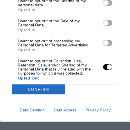
I want to opt-out of the Sharing of my
personal data.
Opted In
I want to opt-out of the Sale of my
Personal Data.
Opted In
I want to opt-out of processing my
Personal Data for Targeted Advertising.
Opted In
I want to opt-out of Collection, Use,
Retention, Sale, and/or Sharing of my
Personal Data that Is Unrelated with the
Purposes for which it was collected.
Opted Out
After work συνάντηση με φίλους;
Τα λατρεμένα mules
CONFIRM
αναλαμβάνουν δράση. Luxurious και chic, συνδυάζονται με τα
πάντα. Συνδύασε τα με κιμονό η shirt dress, ενώ κι ένα twin set
θα αποτελεί πάντα ευρηματική ιδέα.
Data Deletion
Data Access
Privacy Policy