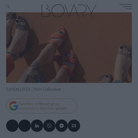
SANDALISTA - New Collection
Πρόσθεσε το
Bovary.gr
ως
προτιμώμενη πηγή στην
google