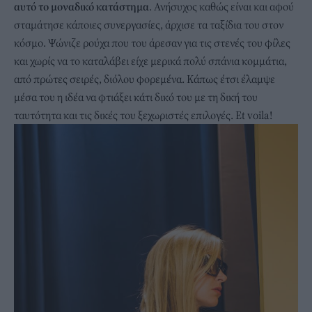
αυτό το μοναδικό κατάστημα
. Ανήσυχος καθώς είναι και αφού
σταμάτησε κάποιες συνεργασίες, άρχισε τα ταξίδια του στον
κόσμο. Ψώνιζε ρούχα που του άρεσαν για τις στενές του φίλες
και χωρίς να το καταλάβει είχε μερικά πολύ σπάνια κομμάτια,
από πρώτες σειρές, διόλου φορεμένα. Κάπως έτσι έλαμψε
μέσα του η ιδέα να φτιάξει κάτι δικό του με τη δική του
ταυτότητα και τις δικές του ξεχωριστές επιλογές. Et voila!