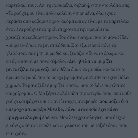
καρτελάκι τους. Απ' τη πασαρέλα, δηλαδή, στην ντουλάπα σας.
«Τα ρούχα μου είναι πολύ καλά συντηρημένα, όλα έχουν
περάσει από καθαριστήριο -ακόμα και αν είναι με το καρτελάκι,
όταν ένα ρούχο είναι τριάντα χρόνια στην κρεμάστρα,
χρειάζεται καθαριστήριο». Του δίνω εύσημα που το μαγαζί δεν
«μυρίζει» όπως τα βιντατζάδικα. Στο εξωτερικό πάνε να
γλιτώσουν αυτή τη μυρωδιά και ξεκάζουν δυνατό άρωμα και
φεύγω πάντα με πονοκέφαλο. «
Δεν ήθελα να μυρίζει
βιντατζίλα το μαγαζί
. Δεν θέλω όμως να μυρίζω και αυτό το
άρωμα το βαρύ που τα ρούχα βρωμάνε μετά σαν να έχεις βάλει
χημικό. Το μαγαζί δεν μυρίζει τίποτα, μου το λένε οι πελάτες
και χαίρομαι». Ο Μο ξέρει πολύ καλά την ιστορία πίσω από κάθε
ρούχο και ψάχνει και τις αντίστοιχες αναφορές.
Δοκιμάζω ένα
υπέροχο πανωφόρι Miyake, πάνω στο οποίο έχει κάνει
πραγματολογική έρευνα
. Μου λέει χρονολογίες, μου δείχνει
εικόνες από το ντεφιλέ και οι γνώσεις του με ταξιδεύουν πίσω
στο χρόνο.