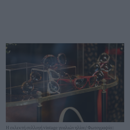
Η εκλεκτή συλλογή vintage γυαλιών ηλίου/ Φωτογραφία::