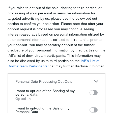
που του ταιριάζει. Μπορείς να βρεις ρούχο από 80 έως και
If you wish to opt-out of the sale, sharing to third parties, or
12.000 ευρώ. Απευθύνεται σε όσους αγαπούν το ξεχωριστό. Αν
processing of your personal or sensitive information for
θες να κάνεις μια σωστή επένδυση στην ντουλάπα, σίγουρα
targeted advertising by us, please use the below opt-out
κάτι θα βρεις εδώ. «Η μόδα απαιτεί από την πλευρά μας
section to confirm your selection. Please note that after your
opt-out request is processed you may continue seeing
συνέπεια και να κάνουμε σωστές επιλογές». Σκέφτομαι ότι,
interest-based ads based on personal information utilized by
από το να αγοράσω πέντε μπλουζάκια σε κατάστημα αλυσίδας,
us or personal information disclosed to third parties prior to
το οποίο θα δω φορεμένο και σε πολλές ακόμα, θα μαζέψω
your opt-out. You may separately opt-out of the further
300€ ευρώ, για να αποκτήσω την ολόχρυση Burberry
disclosure of your personal information by third parties on the
IAB’s list of downstream participants. This information may
καπαρντίνα των ονείρων μου.
also be disclosed by us to third parties on the
IAB’s List of
Downstream Participants
that may further disclose it to other
third parties.
Personal Data Processing Opt Outs
I want to opt-out of the Sharing of my
personal data.
Opted In
I want to opt-out of the Sale of my
Personal Data.