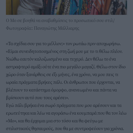
Ο Μο σε βοηθά να αναβαθμίσεις το προσωπικό σου στιλ/
Φωτογραφία:: Παναγιώτης Μάλλιαρης
«Τα σχέδια σου για το μέλλον;» τον ρωτάω πριν αποχωρήσω.
«Είμαι συνειδητοποιημένος στη ζωή μου με το τι θέλω πλέον.
Νιώθω εαυτόν καλοζωισμένο και τυχερό. Δεν θέλω το ένα
αστραφτερό αμάξι ούτε ένα πιο μεγάλο μαγαζί. Θέλω στον ίδιο
χώρο όταν ξανάρθεις σε έξι μήνες, ένα χρόνο, να μου πεις τι
ωραία πράγματα βρήκες πάλι. Οι άνθρωποι που έρχονται, να
βλέπουν το κατάστημα όμορφο, ανανεωμένο και πάντα να
βρίσκουν αυτό που τους αρέσει».
Εγώ πάλι βρήκα ένα σωρό πράγματα που μου αρέσουν και τα
ερωτεύτηκα και λέω να αγοράσω ένα κουμπαρά που θα τον λέω
«Μο», και θα έρχομαι μια στο τόσο και θα φεύγω με
στιλιστικούς θησαυρούς, που θα με συντροφεύουν για χρόνια.