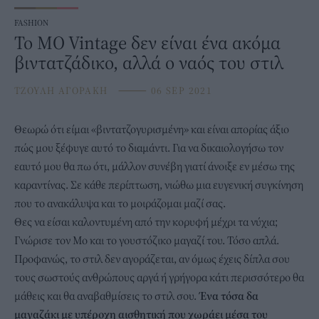
FASHION
Το MO Vintage δεν είναι ένα ακόμα
βιντατζάδικο, αλλά ο ναός του στιλ
ΤΖΟΥΛΗ ΑΓΟΡΑΚΗ
⸻
06 SEP 2021
Θεωρώ ότι είμαι «βιντατζογυρισμένη» και είναι απορίας άξιο
πώς μου ξέφυγε αυτό το διαμάντι. Για να δικαιολογήσω τον
εαυτό μου θα πω ότι, μάλλον συνέβη γιατί άνοιξε εν μέσω της
καραντίνας. Σε κάθε περίπτωση, νιώθω μια ευγενική συγκίνηση
που το ανακάλυψα και το μοιράζομαι μαζί σας.
Θες να είσαι καλοντυμένη από την κορυφή μέχρι τα νύχια;
Γνώρισε τον Μο και το γουστόζικο μαγαζί του. Τόσο απλά.
Προφανώς, το στιλ δεν αγοράζεται, αν όμως έχεις δίπλα σου
τους σωστούς ανθρώπους αργά ή γρήγορα κάτι περισσότερο θα
μάθεις και θα αναβαθμίσεις το στιλ σου.
Ένα τόσα δα
μαγαζάκι με υπέροχη αισθητική που χωράει μέσα του