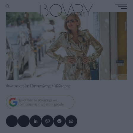
Φωτογραφία: Παναγιώτης Μάλλιαρης
Πρόσθεσε το
Bovary.gr
ως
προτιμώμενη πηγή στην
google