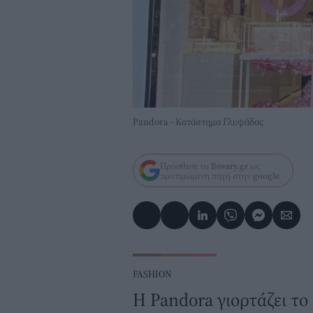
Pandora - Κατάστημα Γλυφάδας
Πρόσθεσε το
Bovary.gr
ως
προτιμώμενη πηγή στην
google
FASHION
Η Pandora γιορτάζει το