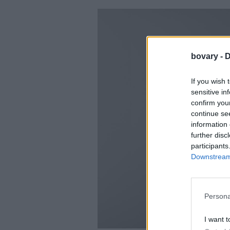
bovary -
D
If you wish 
sensitive in
confirm you
continue se
information 
further disc
participants
Downstream 
Persona
I want t