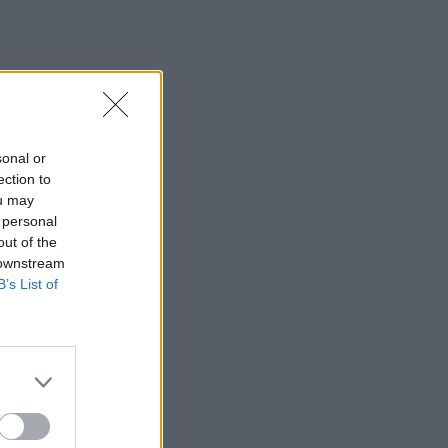
sonal or
ection to
ou may
 personal
out of the
 downstream
B’s List of