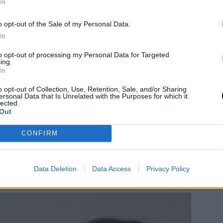
In
άνια “Be Love”, η Pandora μας προσκαλεί
τις 17:00 έως τις 20:00, με live
o opt-out of the Sale of my Personal Data.
Radio 97,5 και τη Μαίρη Βαρσάμη στα
In
ρκεια του event, οι επισκέπτες θα έχουν
to opt-out of processing my Personal Data for Targeted
ing.
 δικά τους μηνύματα αγάπης που θα
In
συχνότητα του σταθμού.
o opt-out of Collection, Use, Retention, Sale, and/or Sharing
ς influencers
ersonal Data that Is Unrelated with the Purposes for which it
lected.
ς, όσοι επισκεφθούν το Σάββατο το
Out
 έχουν την ευκαιρία να γνωρίσουν την
CONFIRM
ά και την
Αντιγόνη Νεοφύτου
, που θα
 καθώς
και άλλες content creators
της
υ θα αποκαλύψουν το δικό τους
Data Deletion
Data Access
Privacy Policy