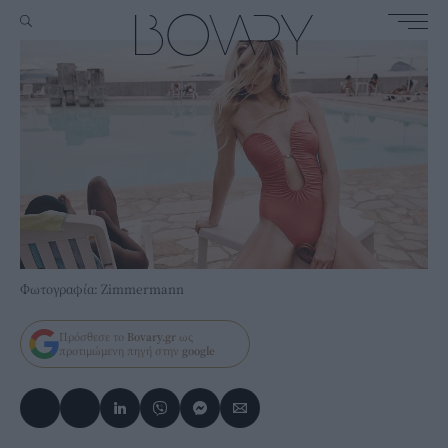
Φωτογραφία: Zimmermann
Πρόσθεσε το
Bovary.gr
ως
προτιμώμενη πηγή στην
google