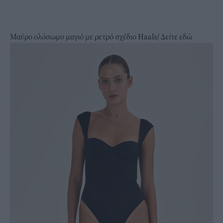
Μαύρο ολόσωμο μαγιό με ρετρό σχέδιο Haals/
Δείτε εδώ