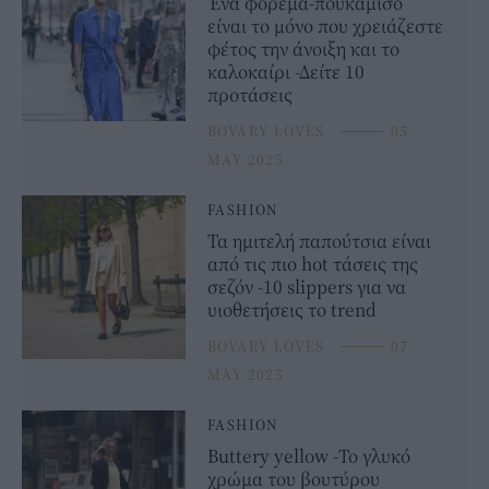
Ένα φόρεμα-πουκάμισο
είναι το μόνο που χρειάζεστε
φέτος την άνοιξη και το
καλοκαίρι -Δείτε 10
προτάσεις
BOVARY LOVES
⸻
05
MAY 2025
FASHION
Τα ημιτελή παπούτσια είναι
από τις πιο hot τάσεις της
σεζόν -10 slippers για να
υιοθετήσεις το trend
BOVARY LOVES
⸻
07
MAY 2025
FASHION
Buttery yellow -Το γλυκό
χρώμα του βουτύρου