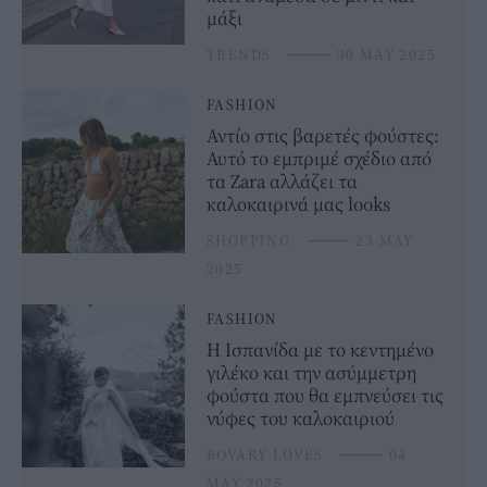
μάξι
TRENDS
⸻
30 MAY 2025
FASHION
Αντίο στις βαρετές φούστες:
Αυτό το εμπριμέ σχέδιο από
τα Zara αλλάζει τα
καλοκαιρινά μας looks
SHOPPING
⸻
23 MAY
2025
FASHION
Η Ισπανίδα με το κεντημένο
γιλέκο και την ασύμμετρη
φούστα που θα εμπνεύσει τις
νύφες του καλοκαιριού
BOVARY LOVES
⸻
04
MAY 2025