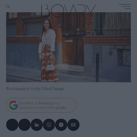
Φωτογραφία: Getty/ Ideal Image
Πρόσθεσε το
Bovary.gr
ως
προτιμώμενη πηγή στην
google