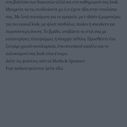
στη βαλίτσα των διακοπών αλλά και στο καθημερινό σας look.
Μπορείτε να τις συνδυάσετε με ό,τι έχετε ήδη στην ντουλάπα
σας. Με λινά πουκάμισα για το γραφείο, με t-shirts ή μαρινιέρες
για πιο casual look, με φλατ σανδάλια, mules ή sneakers για
περισσότερη άνεση. Το βράδυ, ανεβάστε το στιλ σας με
εσπαντρίγιες πλατφόρμες ή strappy πέδιλα. Προσθέστε ένα
ζευγάρι χρυσά σκουλαρίκια, ένα oversized καπέλο και το
καλοκαιρινό σας look είναι έτοιμο.
Δείτε τις φούστες από τα Marks & Spencer:
Ριγέ midaxi φούστα/
Δείτε εδώ