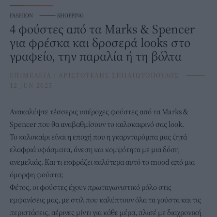
FASHION
⸻
SHOPPING
4 φούστες από τα Marks & Spencer
για φρέσκα και δροσερά looks στο
γραφείο, την παραλία ή τη βόλτα
ΕΠΙΜΕΛΕΙΑ :
ΑΡΙΣΤΟΤΕΛΗΣ ΣΠΗΛΙΩΤΟΠΟΥΛΟΣ
⸻
12 JUN 2025
Ανακαλύψτε τέσσερις υπέροχες
φούστες
από τα Marks &
Spencer που θα αναβαθμίσουν το καλοκαιρινό σας look.
Το καλοκαίρι είναι η εποχή που η γκαρνταρόμπα μας ζητά
ελαφριά υφάσματα, άνεση και κομψότητα με μια δόση
ανεμελιάς. Και τι εκφράζει καλύτερα αυτό το mood από μια
όμορφη φούστα;
Φέτος, οι φούστες έχουν πρωταγωνιστικό ρόλο στις
εμφανίσεις μας, με στιλ που καλύπτουν όλα τα γούστα και τις
περιστάσεις, αέρινες μίντι για κάθε μέρα, πλισέ με διαχρονική