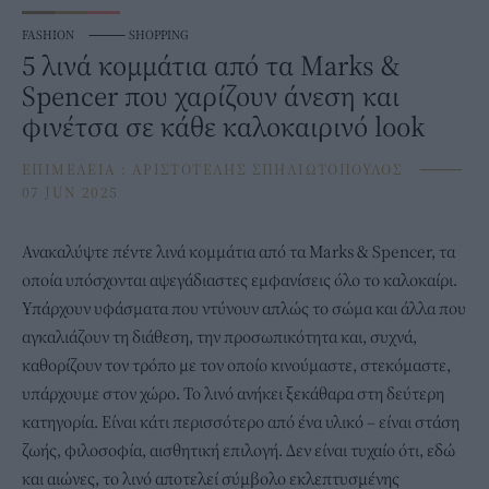
FASHION
⸻
SHOPPING
5 λινά κομμάτια από τα Marks &
Spencer που χαρίζουν άνεση και
φινέτσα σε κάθε καλοκαιρινό look
ΕΠΙΜΕΛΕΙΑ :
ΑΡΙΣΤΟΤΕΛΗΣ ΣΠΗΛΙΩΤΟΠΟΥΛΟΣ
⸻
07 JUN 2025
Ανακαλύψτε πέντε λινά κομμάτια από τα
Marks & Spencer
, τα
οποία υπόσχονται αψεγάδιαστες εμφανίσεις όλο το καλοκαίρι.
Υπάρχουν υφάσματα που ντύνουν απλώς το σώμα και άλλα που
αγκαλιάζουν τη διάθεση, την προσωπικότητα και, συχνά,
καθορίζουν τον τρόπο με τον οποίο κινούμαστε, στεκόμαστε,
υπάρχουμε στον χώρο. Το λινό ανήκει ξεκάθαρα στη δεύτερη
κατηγορία. Είναι κάτι περισσότερο από ένα υλικό – είναι στάση
ζωής, φιλοσοφία, αισθητική επιλογή. Δεν είναι τυχαίο ότι, εδώ
και αιώνες, το λινό αποτελεί σύμβολο εκλεπτυσμένης