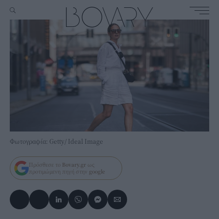
Φωτογραφία: Getty/ Ideal Image
Πρόσθεσε το
Bovary.gr
ως
προτιμώμενη πηγή στην
google