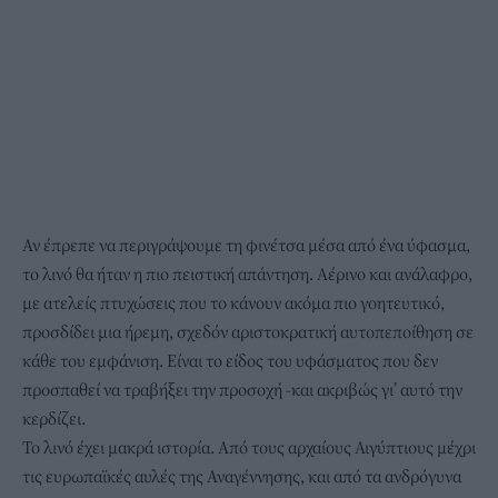
Αν έπρεπε να περιγράψουμε τη φινέτσα μέσα από ένα ύφασμα,
το λινό θα ήταν η πιο πειστική απάντηση. Αέρινο και ανάλαφρο,
με ατελείς πτυχώσεις που το κάνουν ακόμα πιο γοητευτικό,
προσδίδει μια ήρεμη, σχεδόν αριστοκρατική αυτοπεποίθηση σε
κάθε του εμφάνιση. Είναι το είδος του υφάσματος που δεν
προσπαθεί να τραβήξει την προσοχή -και ακριβώς γι’ αυτό την
κερδίζει.
Το λινό έχει μακρά ιστορία. Από τους αρχαίους Αιγύπτιους μέχρι
τις ευρωπαϊκές αυλές της Αναγέννησης, και από τα ανδρόγυνα