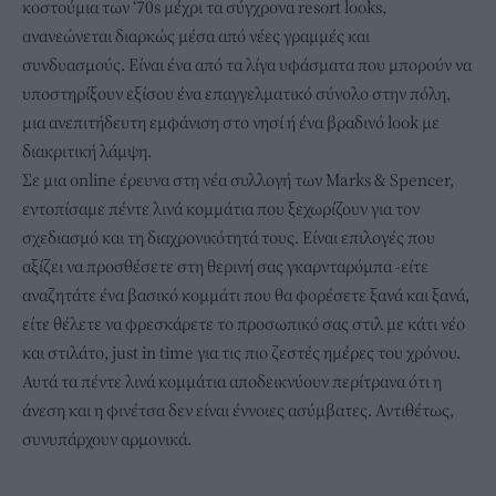
κοστούμια των ‘70s μέχρι τα σύγχρονα resort looks,
ανανεώνεται διαρκώς μέσα από νέες γραμμές και
συνδυασμούς. Είναι ένα από τα λίγα υφάσματα που μπορούν να
υποστηρίξουν εξίσου ένα επαγγελματικό σύνολο στην πόλη,
μια ανεπιτήδευτη εμφάνιση στο νησί ή ένα βραδινό look με
διακριτική λάμψη.
Σε μια online έρευνα στη νέα συλλογή των Marks & Spencer,
εντοπίσαμε πέντε λινά κομμάτια που ξεχωρίζουν για τον
σχεδιασμό και τη διαχρονικότητά τους. Είναι επιλογές που
αξίζει να προσθέσετε στη θερινή σας γκαρνταρόμπα -είτε
αναζητάτε ένα βασικό κομμάτι που θα φορέσετε ξανά και ξανά,
είτε θέλετε να φρεσκάρετε το προσωπικό σας στιλ με κάτι νέο
και στιλάτο, just in time για τις πιο ζεστές ημέρες του χρόνου.
Αυτά τα πέντε λινά κομμάτια αποδεικνύουν περίτρανα ότι η
άνεση και η φινέτσα δεν είναι έννοιες ασύμβατες. Αντιθέτως,
συνυπάρχουν αρμονικά.