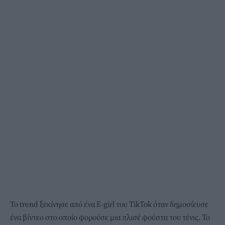
Το trend ξεκίνησε από ένα E-girl του ΤikTok όταν δημοσίευσε
ένα βίντεο στο οποίο φορούσε μια πλισέ φούστα του τένις. Το