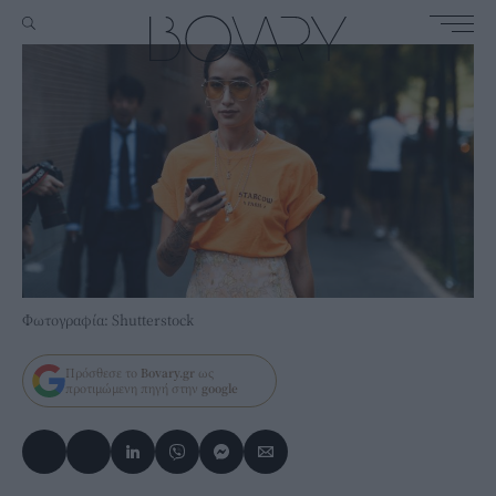
Φωτογραφία: Shutterstock
Πρόσθεσε το
Bovary.gr
ως
προτιμώμενη πηγή στην
google