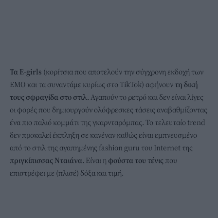
Τα E-girls
(κορίτσια που αποτελούν την σύγχρονη εκδοχή των
EMO και τα συναντάμε κυρίως στο TikTok) αφήνουν
τη δική
τους σφραγίδα στο στιλ.
Αγαπούν το ρετρό και δεν είναι λίγες
οι φορές που δημιουργούν ολόφρεσκες τάσεις αναβαθμίζοντας
ένα πιο παλιό κομμάτι της γκαρνταρόμπας. Το τελευταίο trend
δεν προκαλεί έκπληξη σε κανέναν καθώς είναι εμπνευσμένο
από το στιλ της αγαπημένης fashion guru του Internet της
πριγκίπισσας Νταιάνα.
Είναι η
φούστα του τένις
που
επιστρέφει με (πλισέ) δόξα και τιμή.