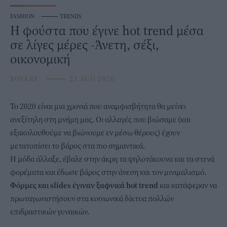
FASHION
⸻
TRENDS
Η φούστα που έγινε hot trend μέσα
σε λίγες μέρες -Άνετη, σέξι,
οικονομική
BOVARY
⸻
23 AUG 2020
To 2020 είναι μια χρονιά που αναμφισβήτητα θα μείνει
ανεξίτηλη στη μνήμη μας. Οι αλλαγές που βιώσαμε (και
εξακολουθούμε να βιώνουμε εν μέσω θέρους) έχουν
μετατοπίσει το βάρος στα πιο σημαντικά.
Η μόδα άλλαξε, έβαλε στην άκρη τα ψηλοτάκουνα και τα στενά
φορέματα και έδωσε βάρος στην άνεση και τον μινιμαλισμό.
Φόρμες και slides έγιναν ξαφνικά hot trend
και κατάφεραν να
πρωταγωνιστήσουν στα κοινωνικά δίκτυα πολλών
επιδραστικών γυναικών.