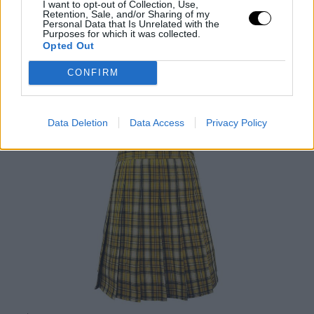
I want to opt-out of Collection, Use,
Retention, Sale, and/or Sharing of my
Personal Data that Is Unrelated with the
Purposes for which it was collected.
Opted Out
CONFIRM
Συνήθως αυτό που συμβαίνει με τα Trends που ξεπηδούν από
το Διαδίκτυο είναι ότι τα ρούχα φαίνονται πιο ωραία στις
φωτογραφίες από ό,τι στην πραγματικότητα.
Αυτό ωστόσο δεν
Data Deletion
Data Access
Privacy Policy
συμβαίνει με τις φούστες του τένις.