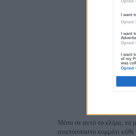
Opted 
I want t
Opted 
I want 
Advertis
Opted 
I want t
of my P
was col
Opted 
Μέσα σε αυτό το κλίμα, τα 
αναπόσπαστο κομμάτι κάθε γ