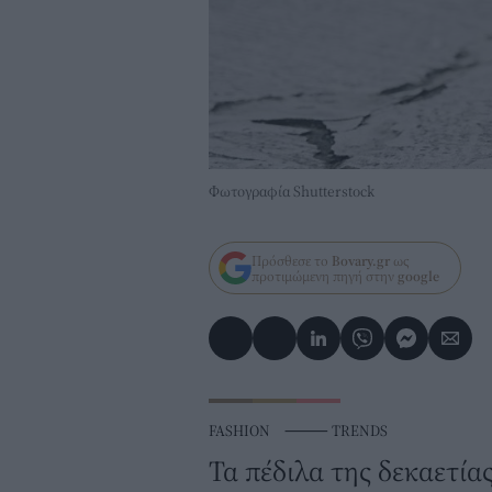
Φωτογραφία Shutterstock
Πρόσθεσε το
Bovary.gr
ως
προτιμώμενη πηγή στην
google
FASHION
⸻
TRENDS
Τα πέδιλα της δεκαετία