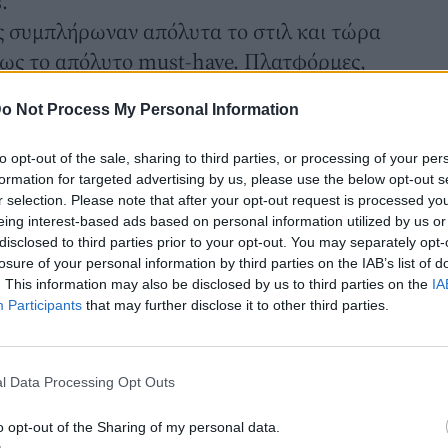
.
ής συμπλήρωναν απόλυτα το στιλ και τώρα
 ως
το απόλυτο must-have.
Πλατφόρμες,
andals ξανακερδίζουν θέση στη ντουλάπα
o Not Process My Personal Information
λγία με το σήμερα.
 χαλαρά τζιν, τα πέδιλα των 00s ταιριάζουν
to opt-out of the sale, sharing to third parties, or processing of your per
& match της μόδας. Κάθε fashion blog ή
formation for targeted advertising by us, please use the below opt-out s
r selection. Please note that after your opt-out request is processed y
στον μία paparazzi έμπνευση από τότε:
eing interest-based ads based on personal information utilized by us or
tement πλατφόρμες ή funky jelly shoes.
disclosed to third parties prior to your opt-out. You may separately opt-
losure of your personal information by third parties on the IAB’s list of
περίμενες να ξαναφορέσεις
. This information may also be disclosed by us to third parties on the
IA
έδιλα
Participants
that may further disclose it to other third parties.
ετία του 2000, είναι ότι η μόδα άφησε
ων '90s και αγκάλιασε τη λάμψη χωρίς
l Data Processing Opt Outs
ότο «ό,τι λάμπει είναι χρυσός» δεν ήταν
ραγματικότητα.
o opt-out of the Sharing of my personal data.