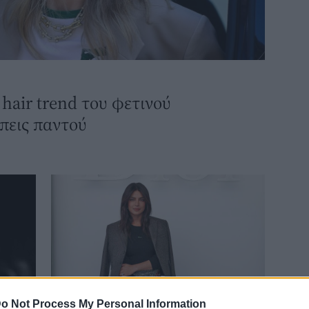
hair trend του φετινού
πεις παντού
o Not Process My Personal Information