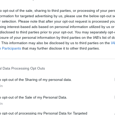
BEAUTY
Η φράντζα σε σχήμα «U»: Το trend
to opt-out of the sale, sharing to third parties, or processing of your per
τά από
της άνοιξης που κολακεύει το
formation for targeted advertising by us, please use the below opt-out s
πρόσωπο
r selection. Please note that after your opt-out request is processed y
eing interest-based ads based on personal information utilized by us or
HAIR
⸻
23 MAR 2026
disclosed to third parties prior to your opt-out. You may separately opt-
losure of your personal information by third parties on the IAB’s list of
. This information may also be disclosed by us to third parties on the
IA
Participants
that may further disclose it to other third parties.
l Data Processing Opt Outs
o opt-out of the Sharing of my personal data.
In
PEOPLE AND STYLE
o opt-out of the Sale of my Personal Data.
Κι όμως, η Εριέττα Κούρκουλου δεν
In
ο
κουρεύτηκε -Πώς δημιούργησε το
στιλάτο εφέ φράντζας με ένα
to opt-out of processing my Personal Data for Targeted