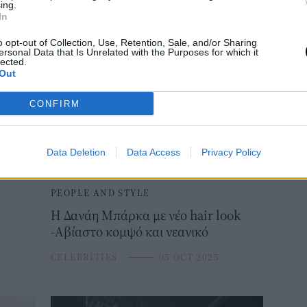
αξεσουάρ
ing.
In
CELEBRITIES
⸻
11 MAR 2026
o opt-out of Collection, Use, Retention, Sale, and/or Sharing
ersonal Data that Is Unrelated with the Purposes for which it
lected.
Out
CONFIRM
Data Deletion
Data Access
Privacy Policy
PEOPLE AND STYLE
H Δανάη Μπάρκα με νέο hair look
-Αβίαστο κομψό και νεανικό
CELEBRITIES
⸻
05 OCT 2025