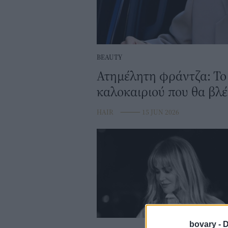
BEAUTY
Ατημέλητη φράντζα: Το 
καλοκαιριού που θα βλέ
HAIR
⸻
15 JUN 2026
bovary -
D