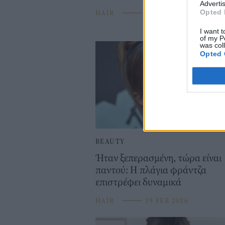
Advertis
HAIR
⸻
21 MAR 2026
Opted 
I want t
of my P
was col
Opted 
BEAUTY
Ήταν ξεπερασμένη, τώρα είναι
παντού: Η πλάγια φράντζα
επιστρέφει δυναμικά
HAIR
⸻
19 FEB 2026